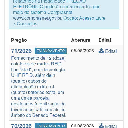
licitatórios na modalidade PREGÃO
ELETRÔNICO poderão ser acessados por
meio do sistema Comprasnet:
www.comprasnet.gov.br
, Opção: Acesso Livre
> Consultas
Pregão
Abertura
Edital
71/2026
05/08/2026
Edital
EM ANDAMENTO
Fornecimento de 12 (doze)
coletores de dados RFID
tipo "sled", com tecnologia
UHF RFID, além de 4
(quatro) cabos de
alimentação extra e 4
(quatro) baterias extra, em
uma única parcela,
destinados à realização de
inventários patrimoniais no
âmbito do Senado Federal.
70/2026
06/08/2026
Edital
EM ANDAMENTO