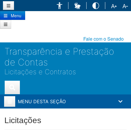
Ir
para
conteúdo
Menu
principal
Fale com o Senado
Transparência e Prestação
de Contas
Licitações e Contratos
MENU DESTA SEÇÃO
Licitações