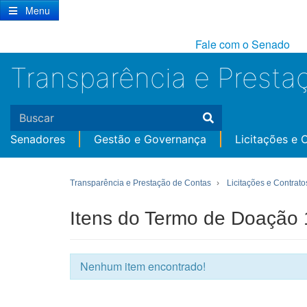
Ir
Menu
para
conteúdo
Fale com o Senado
principal
Transparência e Presta
Senadores
Gestão e Governança
Licitações e 
Transparência e Prestação de Contas
Licitações e Contrato
Itens do Termo de Doação
Nenhum item encontrado!