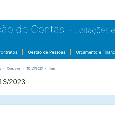
ção de Contas
Licitações 
Contratos
Gestão de Pessoas
Orçamento e Finan
s
Contratos
TD 13/2023
Itens
 13/2023