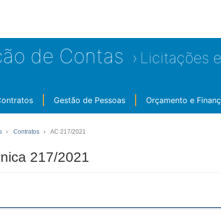
ção de Contas
Licitações 
Contratos
Gestão de Pessoas
Orçamento e Finan
s
Contratos
AC 217/2021
nica 217/2021