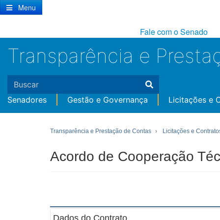
Ir
Menu
para
conteúdo
Fale com o Senado
principal
Transparência e Presta
Senadores
Gestão e Governança
Licitações e 
Transparência e Prestação de Contas
Licitações e Contrato
Acordo de Cooperação Téc
Dados do Contrato