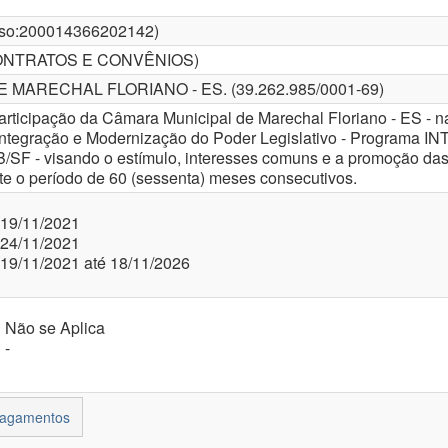
so:
200014366202142
)
ONTRATOS E CONVÊNIOS)
 MARECHAL FLORIANO - ES.
(
39.262.985/0001-69
)
participação da Câmara Municipal de Marechal Floriano - ES -
ntegração e Modernização do Poder Legislativo - Programa INTE
 - visando o estímulo, interesses comuns e a promoção das f
nte o período de 60 (sessenta) meses consecutivos.
19/11/2021
24/11/2021
19/11/2021
até
18/11/2026
Não se Aplica
-
Pagamentos