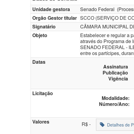
Unidade gestora
Senado Federal
(Proces
Orgão Gestor titular
SCCO (SERVIÇO DE C
Signatário
CÂMARA MUNICIPAL DE
Objeto
Estabelecer e regular a 
através do Programa de I
SENADO FEDERAL - ILB/SF
entre os partícipes, dura
Datas
Assinatura
Publicação
Vigência
Licitação
Modalidade:
Número/Ano:
Valores
R$
-
Detalhes de 