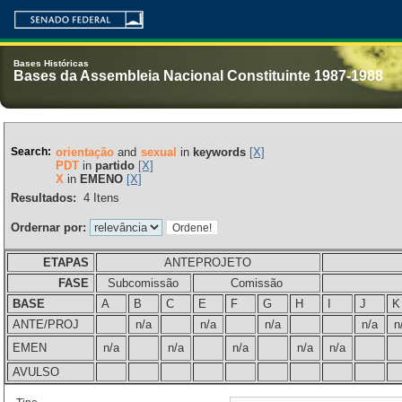
Bases Históricas
Bases da Assembleia Nacional Constituinte 1987-1988
Search:
orientação
and
sexual
in
keywords
[X]
PDT
in
partido
[X]
X
in
EMENO
[X]
Resultados:
4
Itens
Ordernar por:
ETAPAS
ANTEPROJETO
FASE
Subcomissão
Comissão
BASE
A
B
C
E
F
G
H
I
J
K
ANTE/PROJ
n/a
n/a
n/a
n/a
n
EMEN
n/a
n/a
n/a
n/a
n/a
AVULSO