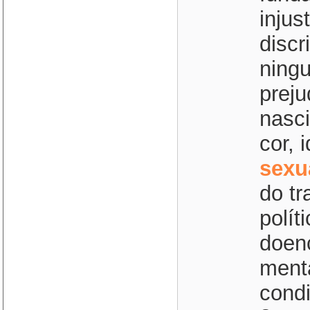
injus
discr
ningu
prej
nasci
cor, 
sexu