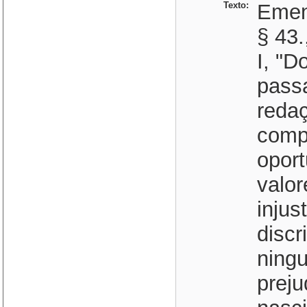
Texto:
Emen
§ 43.
I, "D
passa
redaç
comp
opor
valor
injus
discr
ningu
prej