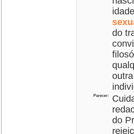
nasci
idad
sexu
do tr
convi
filos
qual
outra
indiv
Parecer:
Cuida
redac
do Pr
rejei