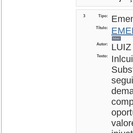
3
Tipo:
Eme
Título:
EME
Autor:
LUIZ
Texto:
Inlcu
Subst
segu
dema
comp
opor
valor