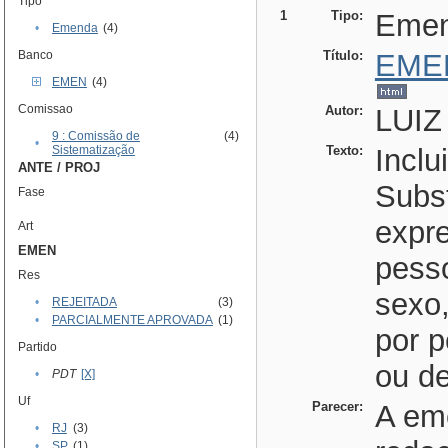
Tipo
1
Tipo:
Eme
•
Emenda
(4)
Banco
Título:
EME
EMEN
(4)
Comissao
Autor:
LUIZ
9 : Comissão de
(4)
•
Sistematização
Texto:
Inclu
ANTE / PROJ
Subst
Fase
expre
Art
EMEN
pesso
Res
sexo
•
REJEITADA
(3)
•
PARCIALMENTE APROVADA
(1)
por p
Partido
ou de
•
PDT
[X]
Uf
Parecer:
A em
•
RJ
(3)
•
SP
(1)