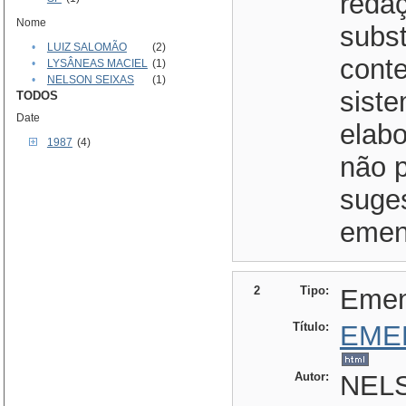
redaç
Nome
subst
•
LUIZ SALOMÃO
(2)
conte
•
LYSÂNEAS MACIEL
(1)
•
NELSON SEIXAS
(1)
siste
TODOS
Date
elabo
1987
(4)
não 
suges
emend
2
Tipo:
Eme
Título:
EME
Autor:
NELS