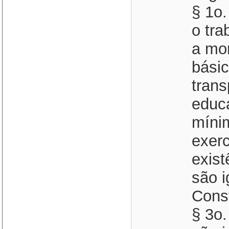
§ 1o.
o tra
a mo
básic
trans
educ
míni
exerc
exist
são i
Const
§ 3o