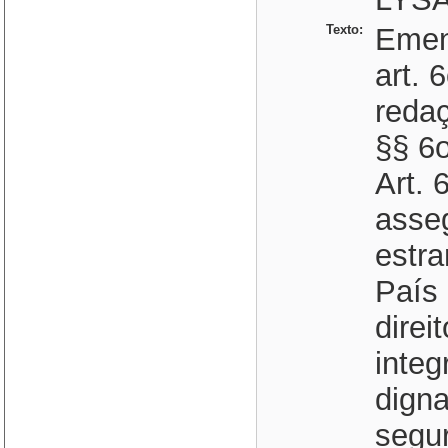
Texto:
Emen
art. 
redaç
§§ 6o
Art. 
asseg
estra
País 
direi
integ
digna
segu