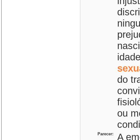
injus
discr
ningu
prej
nasci
idad
sexu
do tr
convi
fisio
ou me
condi
Parecer:
A em