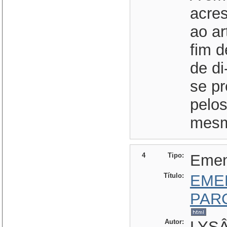
acre
ao ar
fim d
de di
se pr
pelos
mesmo
4
Tipo:
Eme
Título:
EME
PAR
Autor:
LYSÂ