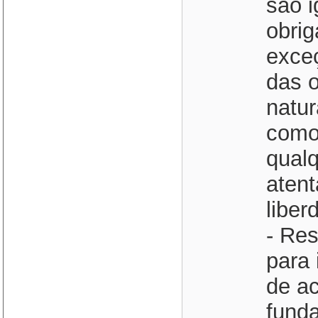
são i
obri
exce
das 
natur
como 
qualq
atent
liber
- Re
para 
de a
funda