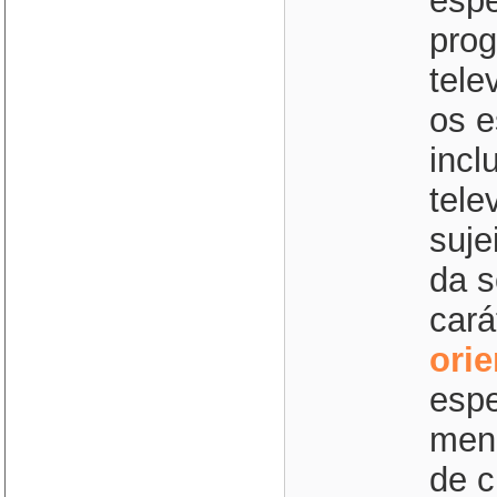
espe
prog
tele
os e
incl
tele
suje
da s
cará
ori