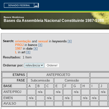
Bases Históricas
Bases da Assembleia Nacional Constituinte 1987-1988
Search:
orientação
and
sexual
in
keywords
[X]
PROJ
in
banco
[X]
1987
in
date
[X]
L
in
art
[X]
Resultados:
1
Item
Ordernar por:
ETAPAS
ANTEPROJETO
FASE
Subcomissão
Comissão
BASE
A
B
C
E
F
G
H
I
J
ANTE/PROJ
n/a
n/a
n/a
n/a
EMEN
n/a
n/a
n/a
n/a
n/a
AVULSO