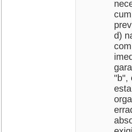
nece
cum
prev
d) n
comp
imed
gara
"b",
esta
orga
erra
abso
exig