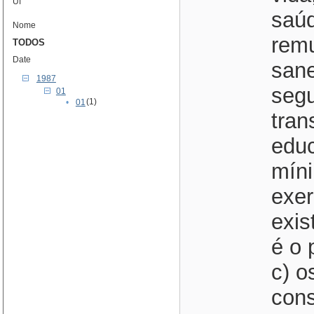
Uf
saúd
Nome
remu
TODOS
Date
sane
1987
segu
01
(1)
•
01
tran
edu
míni
exer
exis
é o 
c) o
cons