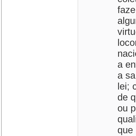
faze
alg
virt
loco
naci
a en
a sa
lei;
de q
ou p
qual
que 