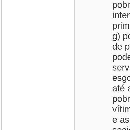
pobr
inte
prim
g) p
de 
pode
serv
esgo
até 
pobr
víti
e as