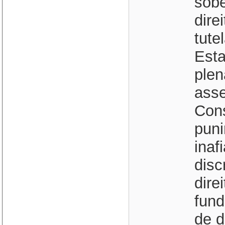
sobe
dire
tute
Esta
plen
asse
Cons
puni
inaf
disc
dire
fund
de d