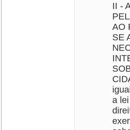
II 
PEL
AO 
SE 
NEC
INT
SOBE
CID
igua
a le
dire
exer