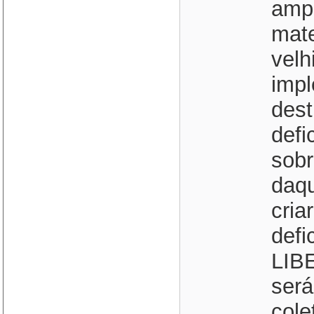
ampa
mate
velh
impl
dest
defi
sobr
daqu
cria
defi
LIB
será
cole