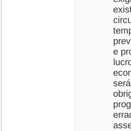
exis
circ
temp
prev
e pr
lucr
econ
será
obri
prog
erra
asse