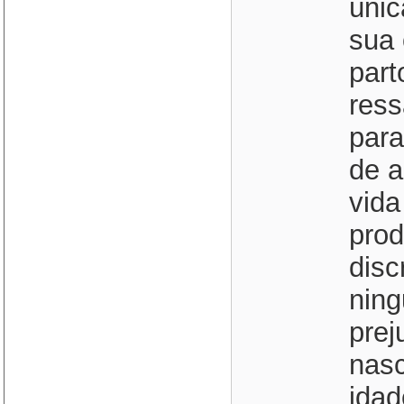
únic
sua 
part
res
para
de a
vida
prod
disc
ning
prej
nasc
idad