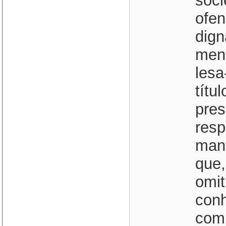
soci
ofen
dign
ment
lesa
títu
pres
resp
mand
que,
omit
conh
comu