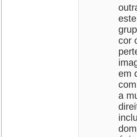
outr
este
grup
cor 
pert
imag
em q
com
a mu
dire
incl
domé