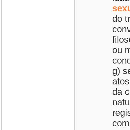
sex
do t
conv
filo
ou m
cond
g) s
atos
da c
natu
regis
comp