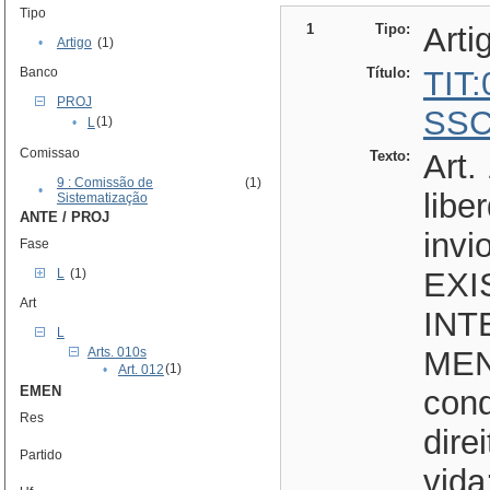
Tipo
1
Tipo:
Arti
•
Artigo
(1)
Banco
Título:
TIT
PROJ
SSC
(1)
•
L
Comissao
Texto:
Art.
9 : Comissão de
(1)
•
libe
Sistematização
ANTE / PROJ
invi
Fase
L
(1)
EXI
Art
INT
L
Arts. 010s
MENT
(1)
•
Art. 012
EMEN
cond
Res
dire
Partido
vida