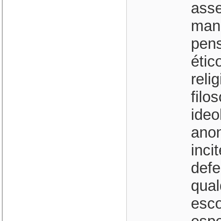
asse
mani
pens
étic
reli
filo
ideo
anon
inci
defe
qual
esco