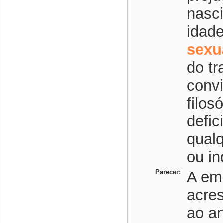
nasci
idad
sexu
do tr
convi
filos
defic
qualq
ou in
Parecer:
A em
acre
ao ar