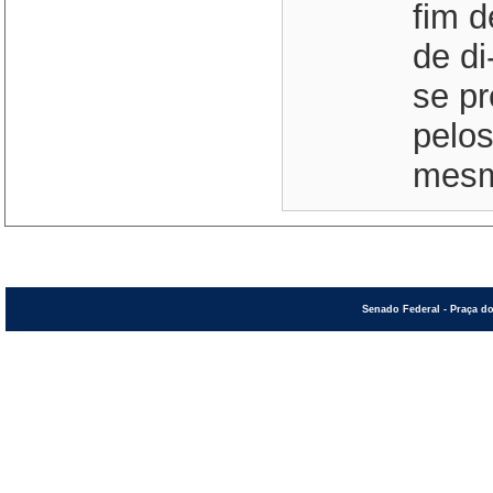
fim d
de di
se pr
pelos
mesmo
Senado Federal - Praça do