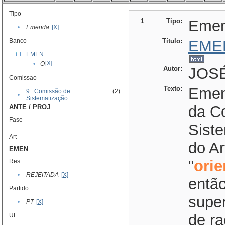
Tipo
1
Tipo:
Eme
•
Emenda
[X]
Banco
Título:
EME
EMEN
[X]
•
O
Autor:
JOSÉ
Comissao
Texto:
Emend
9 : Comissão de
(2)
•
Sistematização
da C
ANTE / PROJ
Fase
Siste
Art
do Ar
EMEN
"
ori
Res
•
REJEITADA
[X]
então
Partido
supe
•
PT
[X]
de ra
Uf