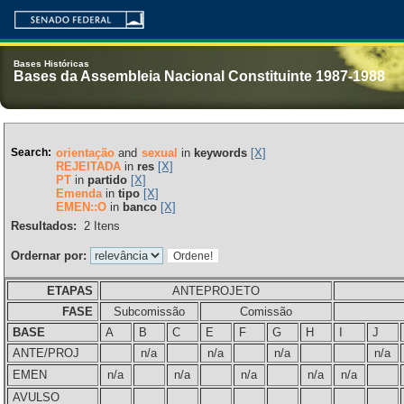
Bases Históricas
Bases da Assembleia Nacional Constituinte 1987-1988
Search:
orientação
and
sexual
in
keywords
[X]
REJEITADA
in
res
[X]
PT
in
partido
[X]
Emenda
in
tipo
[X]
EMEN::O
in
banco
[X]
Resultados:
2
Itens
Ordernar por:
ETAPAS
ANTEPROJETO
FASE
Subcomissão
Comissão
BASE
A
B
C
E
F
G
H
I
J
ANTE/PROJ
n/a
n/a
n/a
n/a
EMEN
n/a
n/a
n/a
n/a
n/a
AVULSO