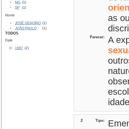
•
MG
(1)
orie
•
SP
(1)
as ou
Nome
•
JOSÉ GENOÍNO
(1)
discr
•
JOÃO PAULO
(1)
TODOS
Parecer:
A ex
Date
sexu
1987
(2)
outro
natur
obse
escol
idade
2
Tipo:
Eme