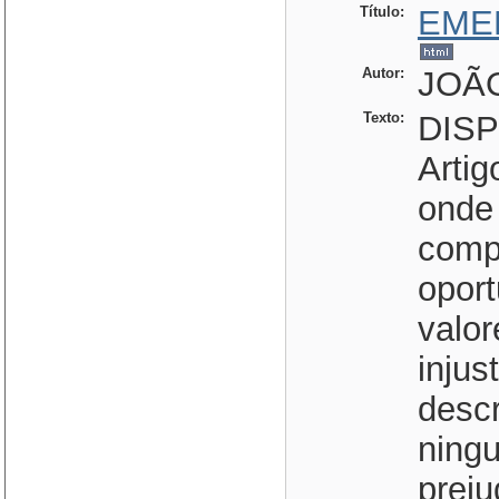
Título:
EME
Autor:
JOÃO
Texto:
DIS
Artig
onde
comp
opor
valor
injus
desc
ningu
prej