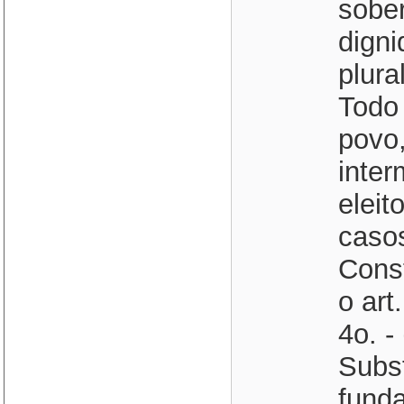
sober
dign
plura
Todo
povo,
inter
eleit
casos
Const
o art
4o. -
Subst
fund