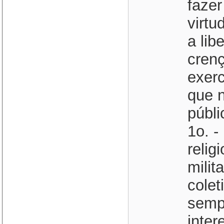
faze
virtu
a lib
crenç
exerc
que 
públi
1o. -
relig
milit
colet
sempr
inter