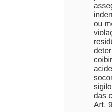
asseg
inden
ou m
viola
resid
deter
coibi
acide
socor
sigil
das 
Art. 