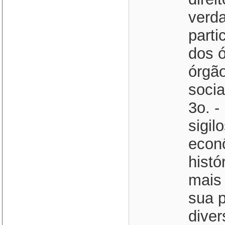
verda
parti
dos ó
órgã
socia
3o. 
sigil
econô
histó
mais 
sua p
diver