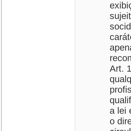
exibi
sujei
socid
carát
apen