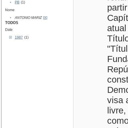
•
PB
(1)
parti
Nome
Capít
•
ANTONIO MARIZ
[X]
TODOS
atual
Date
Títul
1987
(1)
"Títu
Funda
Repúb
cons
Democ
visa 
livre
como