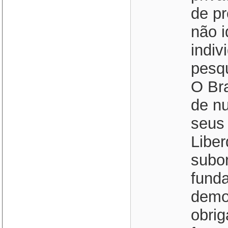
de p
não i
indiv
pesqu
O Bra
de n
seus 
Liber
subor
funda
demo
obrig