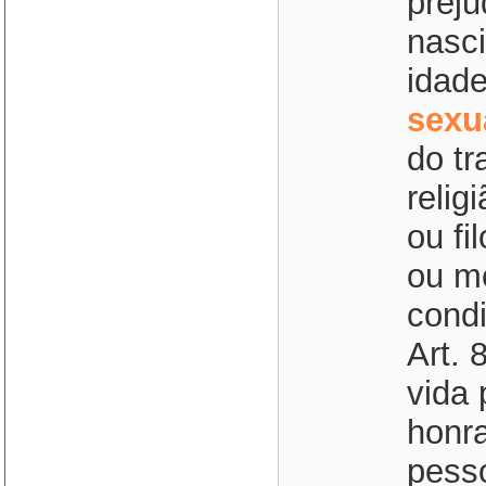
prej
nasci
idad
sexu
do t
relig
ou fi
ou me
condi
Art. 
vida 
honr
pesso