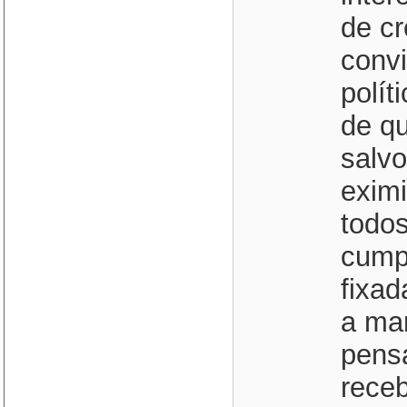
de cr
convi
polít
de qu
salvo
eximi
todos
cumpr
fixad
a ma
pens
receb