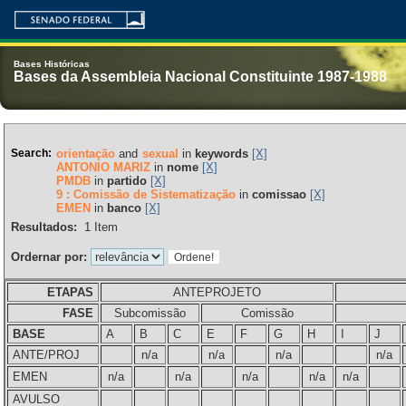
Bases Históricas
Bases da Assembleia Nacional Constituinte 1987-1988
Search:
orientação
and
sexual
in
keywords
[X]
ANTONIO MARIZ
in
nome
[X]
PMDB
in
partido
[X]
9 : Comissão de Sistematização
in
comissao
[X]
EMEN
in
banco
[X]
Resultados:
1
Item
Ordernar por:
ETAPAS
ANTEPROJETO
FASE
Subcomissão
Comissão
BASE
A
B
C
E
F
G
H
I
J
ANTE/PROJ
n/a
n/a
n/a
n/a
EMEN
n/a
n/a
n/a
n/a
n/a
AVULSO