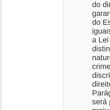
do di
garan
do Es
iguai
a Lei
disti
natur
crime
discr
direi
Pará
será 