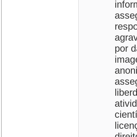
infor
asseg
respo
agra
por d
imag
anoni
asse
liber
ativid
cient
licen
direi