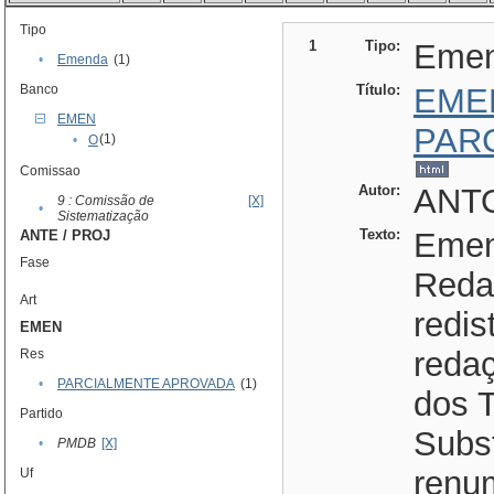
Tipo
1
Tipo:
Eme
•
Emenda
(1)
Banco
Título:
EME
EMEN
PAR
(1)
•
O
Comissao
Autor:
ANTO
9 : Comissão de
[X]
•
Sistematização
Texto:
Emen
ANTE / PROJ
Fase
Reda
Art
redis
EMEN
redaç
Res
•
PARCIALMENTE APROVADA
(1)
dos Tí
Partido
Subst
•
PMDB
[X]
renu
Uf