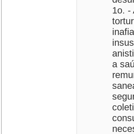
1o. -
tortu
inafi
insus
anist
a saú
remu
sane
segur
colet
cons
neces