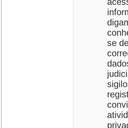
acess
info
digam
conh
se de
corre
dado
judic
sigil
regis
conv
ativi
priva