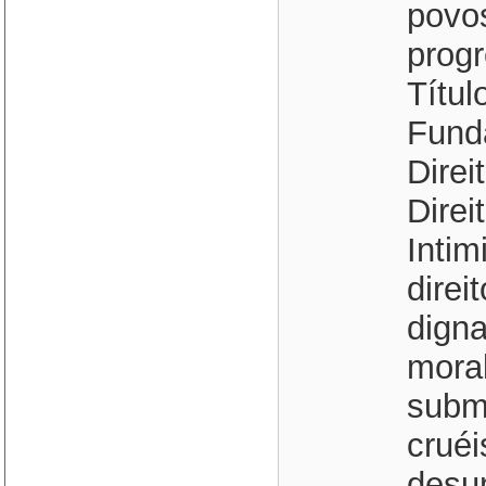
povo
prog
Títul
Fund
Direi
Direi
Intim
direi
digna
mora
subme
cruéi
desu