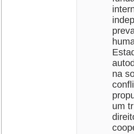
inter
indep
preva
huma
Estad
auto
na so
confl
prop
um tr
direi
coop