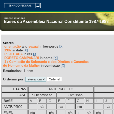
Bases Históricas
Bases da Assembleia Nacional Constituinte 1987-1988
Search:
orientação
and
sexual
in
keywords
[X]
1987
in
date
[X]
REJEITADA
in
res
[X]
DORETO CAMPANARI
in
nome
[X]
1 : Comissão da Soberania e dos Direitos e Garantias
do Homem e da Mulher
in
comissao
[X]
Resultados:
1
Item
Ordernar por:
ETAPAS
ANTEPROJETO
FASE
Subcomissão
Comissão
BASE
A
B
C
E
F
G
H
I
J
ANTE/PROJ
n/a
n/a
n/a
n/a
EMEN
n/a
n/a
n/a
n/a
n/a
1