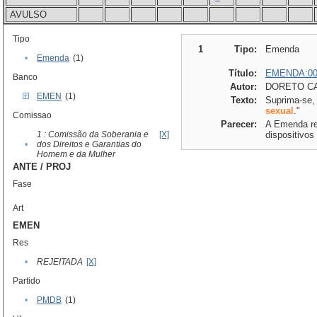
AVULSO
Tipo
1
Tipo:
Emenda
•
Emenda
(1)
Título:
EMENDA:00
Banco
Autor:
DORETO CA
EMEN
(1)
Texto:
Suprima-se, d
sexual
."
Comissao
Parecer:
A Emenda ref
1 : Comissão da Soberania e
[X]
dispositivos
•
dos Direitos e Garantias do
Homem e da Mulher
ANTE / PROJ
Fase
Art
EMEN
Res
•
REJEITADA
[X]
Partido
•
PMDB
(1)