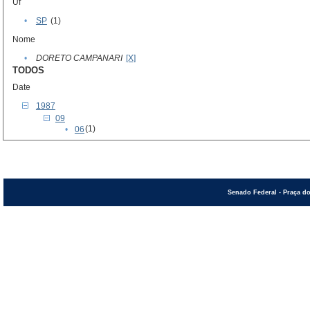
Uf
•
SP
(1)
Nome
•
DORETO CAMPANARI
[X]
TODOS
Date
1987
09
(1)
•
06
Senado Federal - Praça do