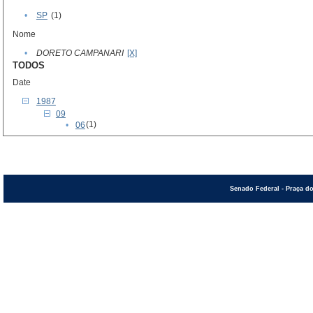
•
SP
(1)
Nome
•
DORETO CAMPANARI
[X]
TODOS
Date
1987
09
(1)
•
06
Senado Federal - Praça do