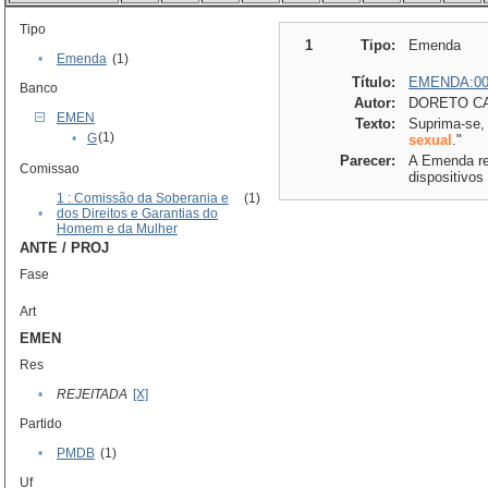
Tipo
1
Tipo:
Emenda
•
Emenda
(1)
Título:
EMENDA:00
Banco
Autor:
DORETO CA
EMEN
Texto:
Suprima-se, d
(1)
•
G
sexual
."
Parecer:
A Emenda ref
Comissao
dispositivos
1 : Comissão da Soberania e
(1)
•
dos Direitos e Garantias do
Homem e da Mulher
ANTE / PROJ
Fase
Art
EMEN
Res
•
REJEITADA
[X]
Partido
•
PMDB
(1)
Uf