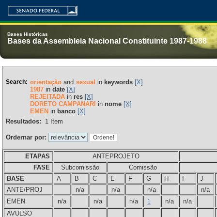
Bases Históricas
Bases da Assembleia Nacional Constituinte 1987-1988
Search:
orientação
and
sexual
in
keywords
[X]
1987
in
date
[X]
REJEITADA
in
res
[X]
DORETO CAMPANARI
in
nome
[X]
EMEN
in
banco
[X]
Resultados:
1
Item
Ordernar por:
ETAPAS
ANTEPROJETO
FASE
Subcomissão
Comissão
BASE
A
B
C
E
F
G
H
I
J
ANTE/PROJ
n/a
n/a
n/a
n/a
EMEN
n/a
n/a
n/a
n/a
n/a
1
AVULSO