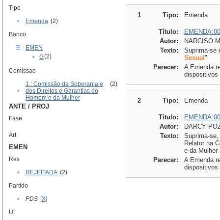
Tipo
1
Tipo:
Emenda
•
Emenda
(2)
Título:
EMENDA:00
Banco
Autor:
NARCISO M
EMEN
Texto:
Suprima-se do
(2)
•
G
Sexual
"
Parecer:
A Emenda ref
Comissao
dispositivos
1 : Comissão da Soberania e
(2)
•
dos Direitos e Garantias do
Homem e da Mulher
2
Tipo:
Emenda
ANTE / PROJ
Título:
EMENDA:00
Fase
Autor:
DARCY POZ
Art
Texto:
Suprima-se, n
Relator na 
EMEN
e da Mulher 
Res
Parecer:
A Emenda ref
dispositivos
•
REJEITADA
(2)
Partido
•
PDS
[X]
Uf