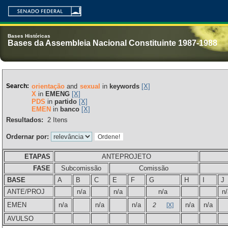
Bases Históricas
Bases da Assembleia Nacional Constituinte 1987-1988
Search:
orientação
and
sexual
in
keywords
[X]
X
in
EMENG
[X]
PDS
in
partido
[X]
EMEN
in
banco
[X]
Resultados:
2
Itens
Ordernar por:
ETAPAS
ANTEPROJETO
FASE
Subcomissão
Comissão
BASE
A
B
C
E
F
G
H
I
J
ANTE/PROJ
n/a
n/a
n/a
n/
EMEN
n/a
n/a
n/a
n/a
n/a
2
[X]
AVULSO