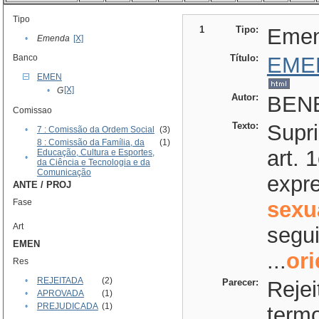
Tipo
1
Tipo:
Eme
•
Emenda
[X]
Banco
Título:
EME
EMEN
[X]
•
G
Autor:
BENE
Comissao
Texto:
Supr
•
7 : Comissão da Ordem Social
(3)
8 : Comissão da Família, da
(1)
art. 
Educação, Cultura e Esportes,
•
da Ciência e Tecnologia e da
Comunicação
expre
ANTE / PROJ
Fase
sexu
Art
segui
EMEN
...
or
Res
•
REJEITADA
(2)
Parecer:
Reje
•
APROVADA
(1)
•
PREJUDICADA
(1)
termo