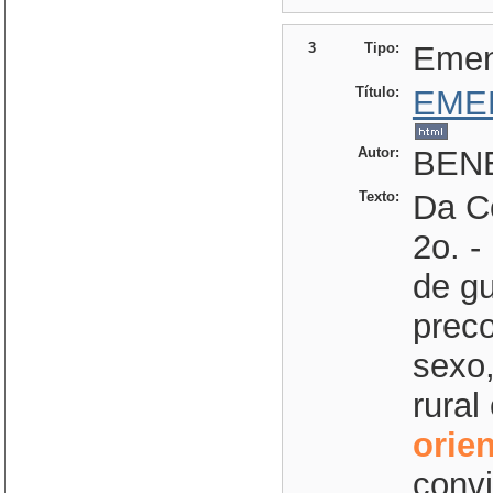
3
Tipo:
Eme
Título:
EME
Autor:
BENE
Texto:
Da C
2o. 
de gu
preco
sexo,
rural
orie
convi