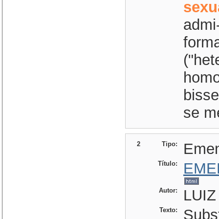
sexu
admi-
forma
("het
homo
bisse
se me
2
Tipo:
Eme
Título:
EME
Autor:
LUIZ
Texto:
Subst