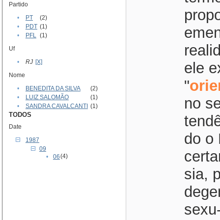
Partido
propo
•
PT
(2)
•
PDT
(1)
emen
•
PFL
(1)
real
Uf
•
RJ
[X]
ele e
Nome
"
ori
•
BENEDITA DA SILVA
(2)
•
LUIZ SALOMÃO
(1)
no se
•
SANDRA CAVALCANTI
(1)
TODOS
tendê
Date
do o 
1987
09
certa
(4)
•
06
sia, 
dege
sexu-