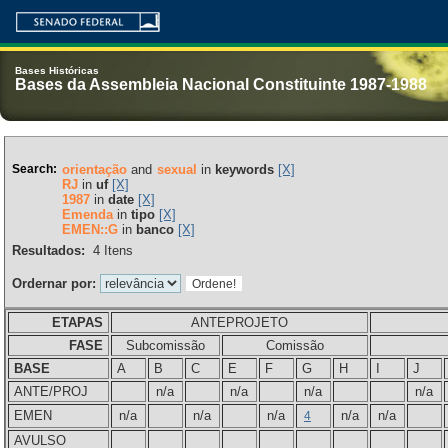
Bases Históricas
Bases da Assembleia Nacional Constituinte 1987-1988
Search:
orientação
and
sexual
in
keywords
[X]
RJ
in
uf
[X]
1987
in
date
[X]
Emenda
in
tipo
[X]
EMEN::G
in
banco
[X]
Resultados:
4
Itens
Ordernar por:
ETAPAS
ANTEPROJETO
FASE
Subcomissão
Comissão
BASE
A
B
C
E
F
G
H
I
J
ANTE/PROJ
n/a
n/a
n/a
n/a
EMEN
n/a
n/a
n/a
n/a
n/a
4
AVULSO