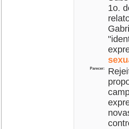
1o. d
relat
Gabri
"ide
expr
sexu
Parecer:
Rejei
propo
camp
expr
nova
contr