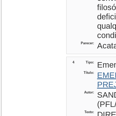
filos
defic
qualq
cond
Parecer:
Acata
4
Tipo:
Eme
Título:
EME
PRE
Autor:
SAN
(PFL
Texto:
DIREITOS E GARANTIAS Art. 1o. - A sociedade brasileira é pluriétnica, ficando reconhecidas as formas de organização nacional dos povos indígenas. Art. 2o. - Todos, homens e mulheres, são iguais perante a lei, que punirá como crime inafiançável qualquer discriminação atentatória aos direitos humanos e aos aqui estabelecidos. § 1o. - Ninguém será prejudicado ou privilegiado em razão de nascimento, etnia, raça, cor, sexo, trabalho, religião, convicções políticas ou filosóficas, ser portador de deficiência de qualquer ordem e qualquer particularidade ou condição social. § 2o. - O Poder Público, mediante programas específicos, promoverá a igualdade social, econômica e educacional. § 3o. - Não constitui discriminação ou privilégio a aplicação, pelo Poder Público, de medidas compensatórias visando a implementação do princípio constitucional de isonomia a pessoas ou grupos vítimas de discriminação comprovada. § 4o. - Entendam-se como medidas compensatórias aquelas voltadas a dar preferência a determinados cidadãos ou grupos de cidadãos, para garantir sua participação igualitária no acesso ao mercado de trabalho, à educação, à saúde e aos demais direitos sociais. § 5o. - Caberá ao Estado, dentro do sistema da admissão nos estabelecimentos de ensino público, desde a creche até o segundo grau, a adoção de uma ação compensatória visando à integração plena das crianças carentes, a adoção de auxílio suplementar para a alimentação, transporte e vestuário, caso a simples gratuidade de ensino não permita, comprovadamente, que venham a continuar seu aprendizado. NEGROS Ar