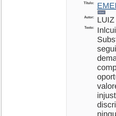
Título:
EME
Autor:
LUIZ
Texto:
Inlcu
Subst
segu
dema
comp
opor
valor
injus
discr
ningu