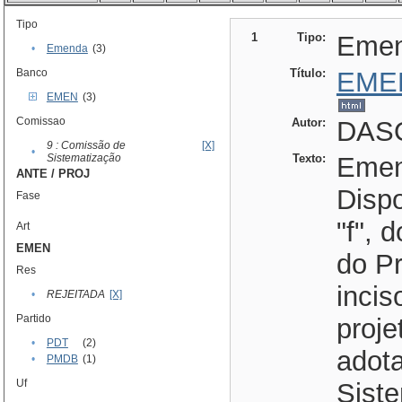
Tipo
1
Tipo:
Eme
•
Emenda
(3)
Banco
Título:
EME
EMEN
(3)
Comissao
Autor:
DAS
9 : Comissão de
[X]
•
Sistematização
Texto:
Emen
ANTE / PROJ
Dispo
Fase
"f", 
Art
EMEN
do Pr
Res
incis
•
REJEITADA
[X]
Partido
proje
•
PDT
(2)
adot
•
PMDB
(1)
Uf
Siste