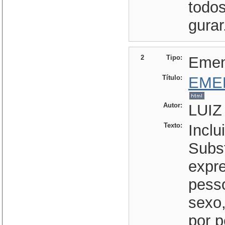
todos
gurar
2
Tipo:
Eme
Título:
EME
Autor:
LUIZ
Texto:
Inclu
Subst
expre
pesso
sexo
por p