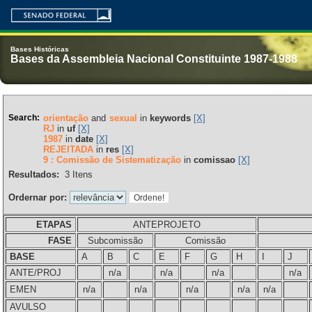
Bases Históricas
Bases da Assembleia Nacional Constituinte 1987-1988
Search:
orientação
and
sexual
in
keywords
[X]
RJ
in
uf
[X]
1987
in
date
[X]
REJEITADA
in
res
[X]
9 : Comissão de Sistematização
in
comissao
[X]
Resultados:
3
Itens
Ordernar por:
ETAPAS
ANTEPROJETO
FASE
Subcomissão
Comissão
BASE
A
B
C
E
F
G
H
I
J
ANTE/PROJ
n/a
n/a
n/a
n/a
EMEN
n/a
n/a
n/a
n/a
n/a
AVULSO