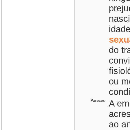
prej
nasci
idad
sexu
do tr
convi
fisio
ou me
condi
Parecer:
A em
acre
ao ar