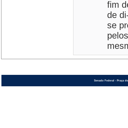
fim d
de di
se pr
pelos
mesmo
Senado Federal - Praça do