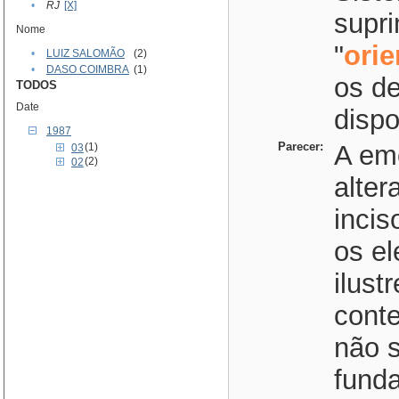
•
RJ
[X]
supr
Nome
"
ori
•
LUIZ SALOMÃO
(2)
•
DASO COIMBRA
(1)
os d
TODOS
Date
dispo
1987
Parecer:
A em
(1)
03
(2)
02
alter
incis
os el
ilust
cont
não s
fund