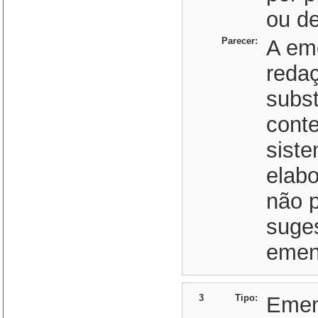
ou de
Parecer:
A em
redaç
subst
conte
siste
elabo
não 
suges
emend
3
Tipo:
Eme