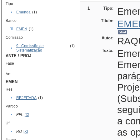
Tipo
1
Tipo:
Eme
•
Emenda
(1)
Banco
Título:
EME
EMEN
(1)
Comissao
Autor:
RAQU
9 : Comissão de
(1)
•
Sistematização
Texto:
Emend
ANTE / PROJ
Emen
Fase
parág
Art
EMEN
Proje
Res
(Subs
•
REJEITADA
(1)
Partido
segu
•
PFL
[X]
a co
Uf
as o
•
RO
[X]