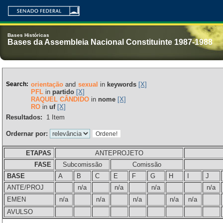
Bases Históricas
Bases da Assembleia Nacional Constituinte 1987-1988
Search:
orientação
and
sexual
in
keywords
[X]
PFL
in
partido
[X]
RAQUEL CÂNDIDO
in
nome
[X]
RO
in
uf
[X]
Resultados:
1
Item
Ordernar por:
ETAPAS
ANTEPROJETO
FASE
Subcomissão
Comissão
BASE
A
B
C
E
F
G
H
I
J
ANTE/PROJ
n/a
n/a
n/a
n/a
EMEN
n/a
n/a
n/a
n/a
n/a
AVULSO