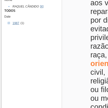
Nome
aos v
•
RAQUEL CÂNDIDO
[X]
repar
TODOS
Date
por d
1987
(1)
evita
privi
razão
raça,
orie
civil
relig
ou fi
ou me
condi