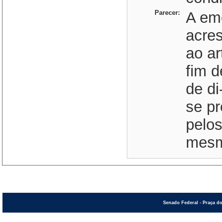
Parecer:
A em
acre
ao ar
fim d
de di
se pr
pelos
mesmo
Senado Federal - Praça do