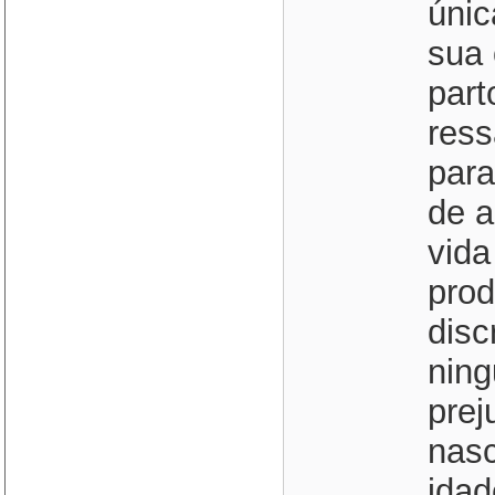
únic
sua 
part
res
para
de a
vida
prod
disc
ning
prej
nasc
idad