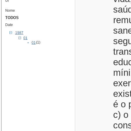
Uf
saúd
Nome
remu
TODOS
Date
sane
1987
01
segu
(1)
•
01
tran
edu
míni
exer
exis
é o 
c) o
cons