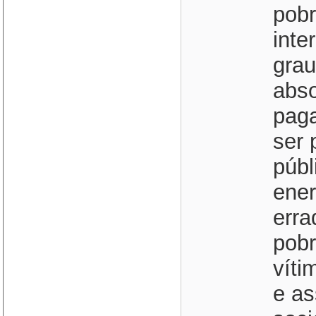
pobr
inte
grau
abso
pag
ser 
públ
ener
erra
pobr
víti
e as