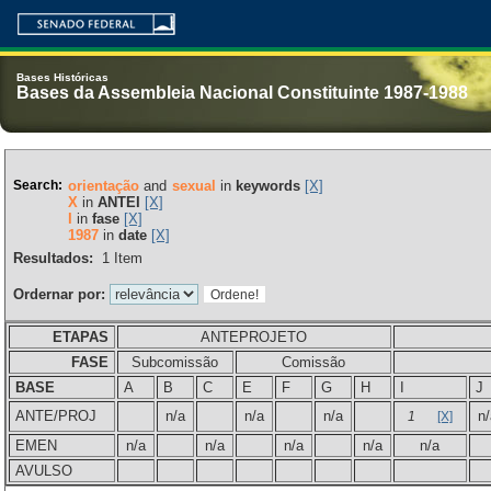
Bases Históricas
Bases da Assembleia Nacional Constituinte 1987-1988
Search:
orientação
and
sexual
in
keywords
[X]
X
in
ANTEI
[X]
I
in
fase
[X]
1987
in
date
[X]
Resultados:
1
Item
Ordernar por:
ETAPAS
ANTEPROJETO
FASE
Subcomissão
Comissão
BASE
A
B
C
E
F
G
H
I
J
ANTE/PROJ
n/a
n/a
n/a
n/
1
[X]
EMEN
n/a
n/a
n/a
n/a
n/a
AVULSO