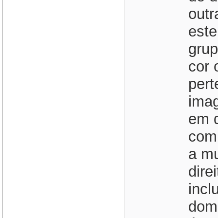
outr
este
grup
cor 
pert
imag
em q
com
a mu
dire
incl
domé