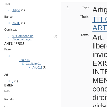
Tipo
1
Tipo:
Arti
•
Artigo
(1)
Banco
Título:
TIT
ANTE
(1)
ART
Comissao
Texto:
Art.
9 : Comissão de
(1)
•
Sistematização
ANTE / PROJ
libe
Fase
invi
I
Título 02
EXI
Capítulo 01
(1)
•
Art. 013
INT
Art
MENT
I
(1)
EMEN
cond
Res
dire
Partido
vida