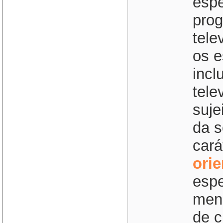
espe
prog
tele
os e
incl
tele
suje
da s
cará
ori