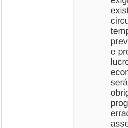
exig
exis
circ
temp
prev
e pr
lucr
econ
será
obri
prog
erra
asse