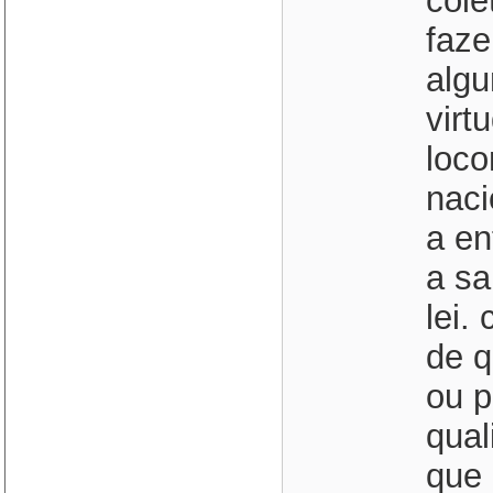
cole
faze
alg
virt
loco
naci
a en
a sa
lei.
de q
ou p
qual
que 