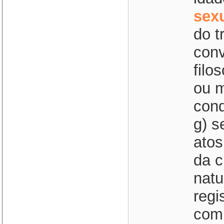
sex
do t
conv
filo
ou m
cond
g) s
atos
da c
natu
regis
comp