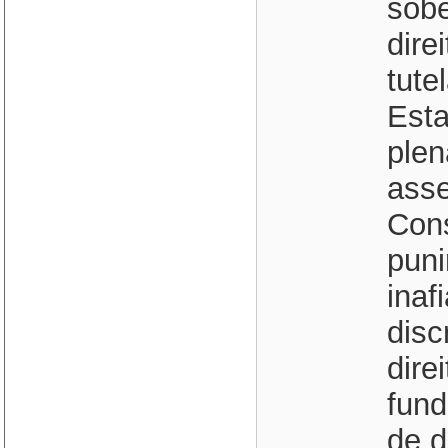
sobe
dire
tute
Esta
plen
asse
Cons
puni
inaf
disc
dire
fund
de d