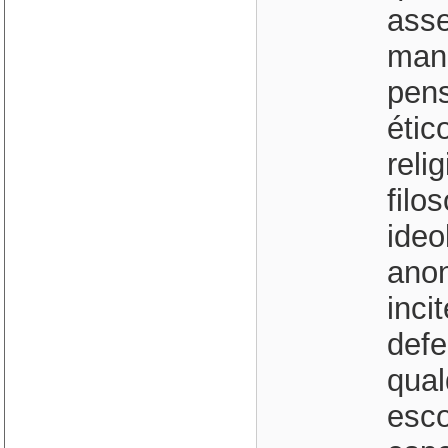
asse
mani
pens
étic
reli
filo
ideo
anon
inci
defe
qual
esco