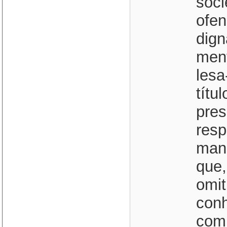
soci
ofen
dign
ment
lesa
títu
pres
resp
mand
que,
omit
conh
comu