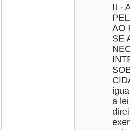
II 
PEL
AO 
SE 
NEC
INT
SOBE
CID
igua
a le
dire
exer