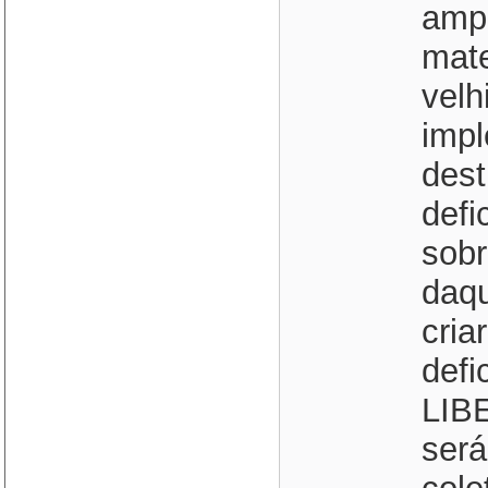
ampa
mate
velh
impl
dest
defi
sobr
daqu
cria
defi
LIB
será