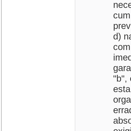
nece
cum
prev
d) n
comp
imed
gara
"b",
esta
orga
erra
abso