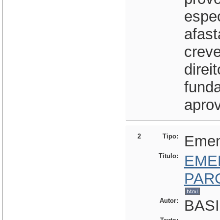
espe
afast
crev
direi
funda
aprov
2
Tipo:
Eme
Título:
EME
PAR
Autor:
BASI