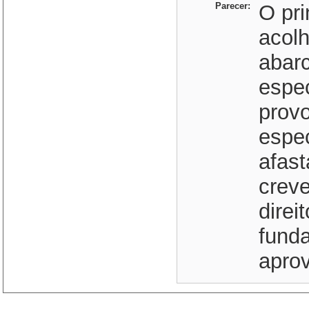
Parecer:
O pri
acolh
abarc
espec
prov
espe
afast
crev
direi
funda
aprov