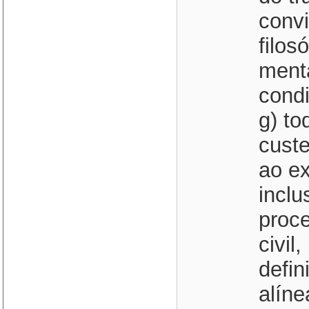
convi
filos
menta
condi
g) to
custe
ao ex
inclu
proce
civil
defin
alínea