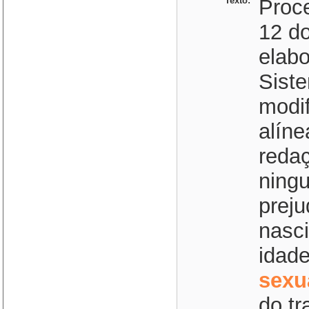
Texto:
Proce
12 do
elab
Siste
modif
alíne
redaç
ningu
prej
nasci
idad
sexu
do tr