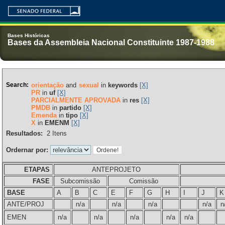
Bases Históricas
Bases da Assembleia Nacional Constituinte 1987-1988
Search:
orientação
and
sexual
in
keywords
[X]
PR
in
uf
[X]
PARCIALMENTE APROVADA
in
res
[X]
PMDB
in
partido
[X]
Emenda
in
tipo
[X]
X
in
EMENM
[X]
Resultados:
2
Itens
Ordernar por:
ETAPAS
ANTEPROJETO
FASE
Subcomissão
Comissão
BASE
A
B
C
E
F
G
H
I
J
K
ANTE/PROJ
n/a
n/a
n/a
n/a
n
EMEN
n/a
n/a
n/a
n/a
n/a