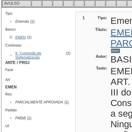
AVULSO
Tipo
1
Tipo:
Eme
•
Emenda
[X]
Banco
Título:
EME
EMEN
(2)
PAR
Comissao
9 : Comissão de
(2)
•
Autor:
BASI
Sistematização
ANTE / PROJ
Texto:
EME
Fase
ART. 
Art
EMEN
III d
Res
Const
•
PARCIALMENTE APROVADA
[X]
Partido
a seg
•
PMDB
[X]
Ning
Uf