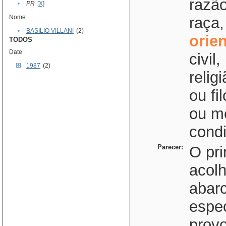
razão
•
PR
[X]
Nome
raça,
•
BASILIO VILLANI
(2)
orie
TODOS
Date
civil
1987
(2)
relig
ou fi
ou me
condi
Parecer:
O pri
acolh
abarc
espec
prov