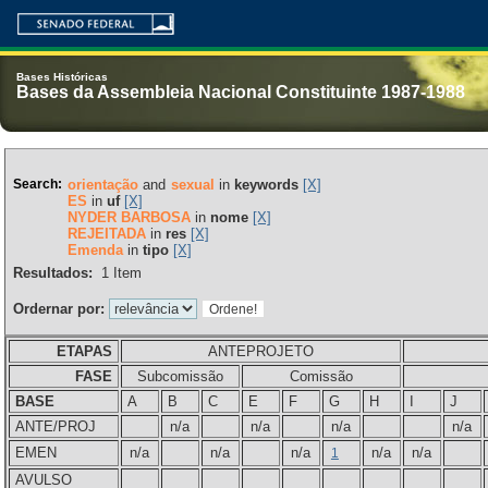
Bases Históricas
Bases da Assembleia Nacional Constituinte 1987-1988
Search:
orientação
and
sexual
in
keywords
[X]
ES
in
uf
[X]
NYDER BARBOSA
in
nome
[X]
REJEITADA
in
res
[X]
Emenda
in
tipo
[X]
Resultados:
1
Item
Ordernar por:
ETAPAS
ANTEPROJETO
FASE
Subcomissão
Comissão
BASE
A
B
C
E
F
G
H
I
J
ANTE/PROJ
n/a
n/a
n/a
n/a
EMEN
n/a
n/a
n/a
n/a
n/a
1
AVULSO