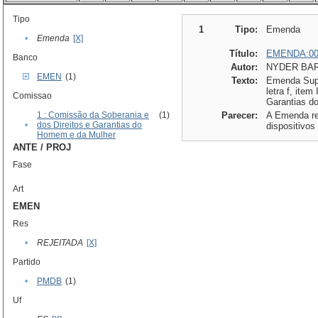
Tipo
1
Tipo:
Emenda
•
Emenda
[X]
Título:
EMENDA:00
Banco
Autor:
NYDER BAR
EMEN
(1)
Texto:
Emenda Supr
letra f, item
Comissao
Garantias d
1 : Comissão da Soberania e
(1)
Parecer:
A Emenda ref
•
dos Direitos e Garantias do
dispositivos
Homem e da Mulher
ANTE / PROJ
Fase
Art
EMEN
Res
•
REJEITADA
[X]
Partido
•
PMDB
(1)
Uf