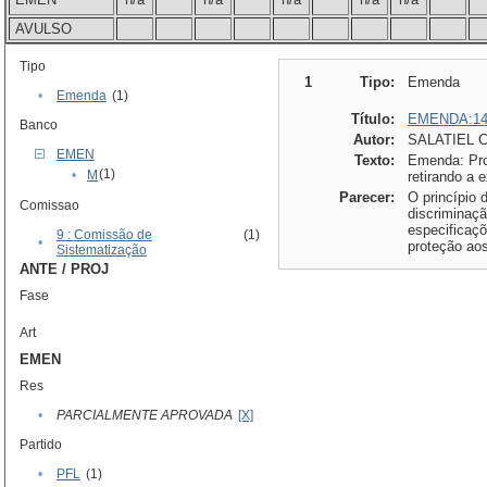
AVULSO
Tipo
1
Tipo:
Emenda
•
Emenda
(1)
Título:
EMENDA:14
Banco
Autor:
SALATIEL 
EMEN
Texto:
Emenda: Prop
(1)
•
M
retirando a 
Parecer:
O princípio 
Comissao
discriminaçã
especificaçõ
9 : Comissão de
(1)
•
proteção aos
Sistematização
ANTE / PROJ
Fase
Art
EMEN
Res
•
PARCIALMENTE APROVADA
[X]
Partido
•
PFL
(1)