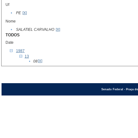
Uf
•
PE
[X]
Nome
•
SALATIEL CARVALHO
[X]
TODOS
Date
1987
13
[X]
•
08
Senado Federal - Praça do