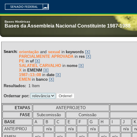
Bases Históricas
Bases da Assembleia Nacional Constituinte 1987-1988
Search:
orientação
and
sexual
in
keywords
[X]
PARCIALMENTE APROVADA
in
res
[X]
PE
in
uf
[X]
SALATIEL CARVALHO
in
nome
[X]
X
in
EMENM
[X]
1987::13::08
in
date
[X]
EMEN
in
banco
[X]
Resultados:
1
Item
Ordernar por:
ETAPAS
ANTEPROJETO
FASE
Subcomissão
Comissão
BASE
A
B
C
E
F
G
H
I
J
K
ANTE/PROJ
n/a
n/a
n/a
n/a
n
EMEN
n/a
n/a
n/a
n/a
n/a