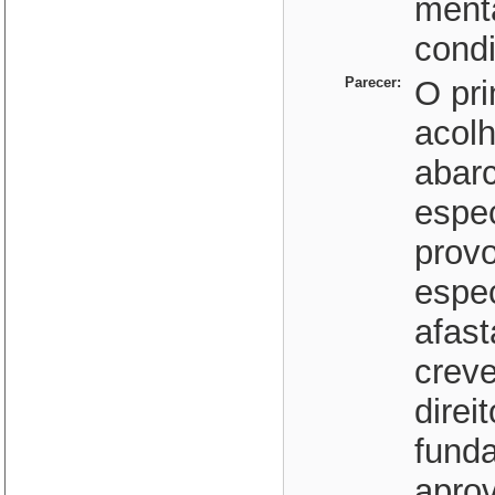
menta
condi
Parecer:
O pri
acolh
abarc
espec
prov
espe
afast
crev
direi
funda
aprov