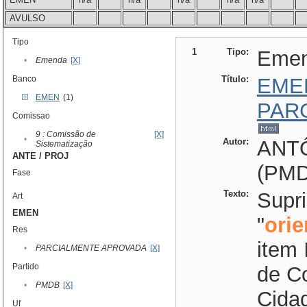
AVULSO
Tipo
1
Tipo:
Eme
•
Emenda
[X]
Banco
Título:
EME
EMEN
(1)
PAR
Comissao
9 : Comissão de
[X]
•
Autor:
ANT
Sistematização
ANTE / PROJ
(PM
Fase
Texto:
Supr
Art
EMEN
"
ori
Res
item 
•
PARCIALMENTE APROVADA
[X]
Partido
de Co
•
PMDB
[X]
Cidad
Uf