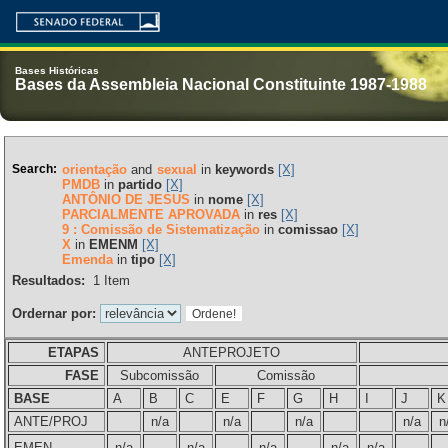
Bases Históricas
Bases da Assembleia Nacional Constituinte 1987-1988
Search:
orientação
and
sexual
in
keywords
[X]
PMDB
in
partido
[X]
ANTÔNIO DE JESUS
in
nome
[X]
PARCIALMENTE APROVADA
in
res
[X]
9 : Comissão de Sistematização
in
comissao
[X]
X
in
EMENM
[X]
Emenda
in
tipo
[X]
Resultados:
1
Item
Ordernar por:
ETAPAS
ANTEPROJETO
FASE
Subcomissão
Comissão
BASE
A
B
C
E
F
G
H
I
J
K
ANTE/PROJ
n/a
n/a
n/a
n/a
n
EMEN
n/a
n/a
n/a
n/a
n/a