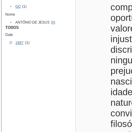
comp
•
GO
(1)
Nome
opor
•
ANTÔNIO DE JESUS
[X]
valor
TODOS
Date
injus
1987
(1)
discr
ningu
prej
nasci
idade
natur
convi
filos