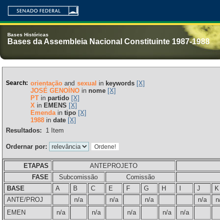
Bases Históricas
Bases da Assembleia Nacional Constituinte 1987-1988
Search:
orientação
and
sexual
in
keywords
[X]
JOSÉ GENOÍNO
in
nome
[X]
PT
in
partido
[X]
X
in
EMENS
[X]
Emenda
in
tipo
[X]
1988
in
date
[X]
Resultados:
1
Item
Ordernar por:
ETAPAS
ANTEPROJETO
FASE
Subcomissão
Comissão
BASE
A
B
C
E
F
G
H
I
J
K
ANTE/PROJ
n/a
n/a
n/a
n/a
n
EMEN
n/a
n/a
n/a
n/a
n/a