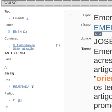
AVULSO
Tipo
1
Tipo:
Eme
•
Emenda
[X]
Banco
Título:
EME
EMEN
(1)
Comissao
Autor:
JOSÉ
9 : Comissão de
(1)
•
Sistematização
Texto:
Emend
ANTE / PROJ
acres
Fase
artig
Art
EMEN
"
ori
Res
os te
•
REJEITADA
(1)
Partido
artig
•
PT
[X]
prom
Uf