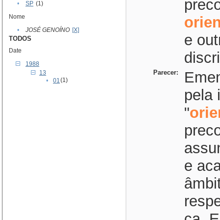
preco
•
SP
(1)
Nome
orie
•
JOSÉ GENOÍNO
[X]
e out
TODOS
Date
discr
1988
Parecer:
Emend
13
(1)
•
01
pela 
"
ori
preco
assun
e aca
âmbi
respe
ca. E