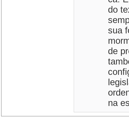
do te
semp
sua f
morm
de pr
tamb
confi
legis
orden
na es