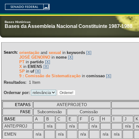
Bases Históricas
Bases da Assembleia Nacional Constituinte 1987-1988
Search:
orientação
and
sexual
in
keywords
[X]
JOSÉ GENOÍNO
in
nome
[X]
PT
in
partido
[X]
X
in
EMENS
[X]
SP
in
uf
[X]
9 : Comissão de Sistematização
in
comissao
[X]
Resultados:
1
Item
Ordernar por:
ETAPAS
ANTEPROJETO
FASE
Subcomissão
Comissão
BASE
A
B
C
E
F
G
H
I
J
K
ANTE/PROJ
n/a
n/a
n/a
n/a
n
EMEN
n/a
n/a
n/a
n/a
n/a