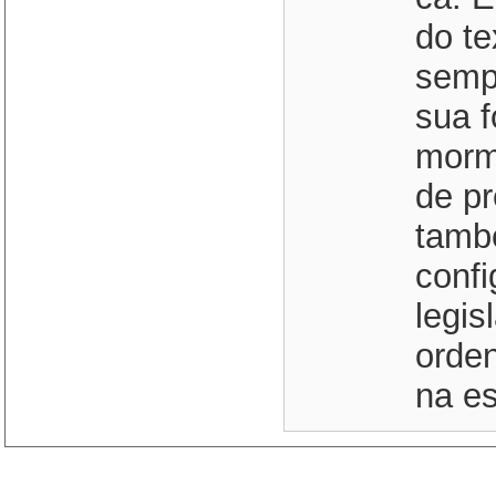
do te
semp
sua f
morm
de pr
tamb
confi
legis
orden
na es