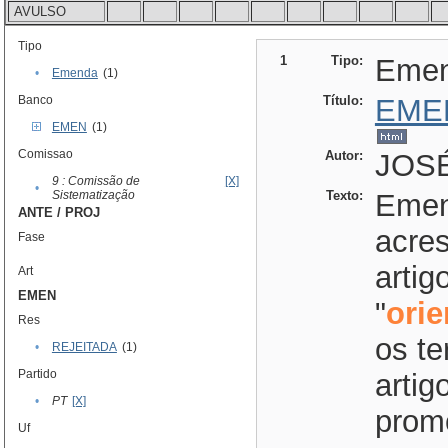
AVULSO
Tipo
1
Tipo:
Eme
•
Emenda
(1)
Banco
Título:
EME
EMEN
(1)
Comissao
Autor:
JOSÉ
9 : Comissão de
[X]
•
Sistematização
Texto:
Emend
ANTE / PROJ
acres
Fase
artig
Art
EMEN
"
ori
Res
os te
•
REJEITADA
(1)
Partido
artig
•
PT
[X]
prom
Uf