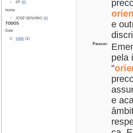
preco
•
SP
[X]
Nome
orie
•
JOSÉ GENOÍNO
[X]
e out
TODOS
Date
discr
1988
(1)
Parecer:
Emend
pela 
"
ori
preco
assun
e aca
âmbi
respe
ca. E