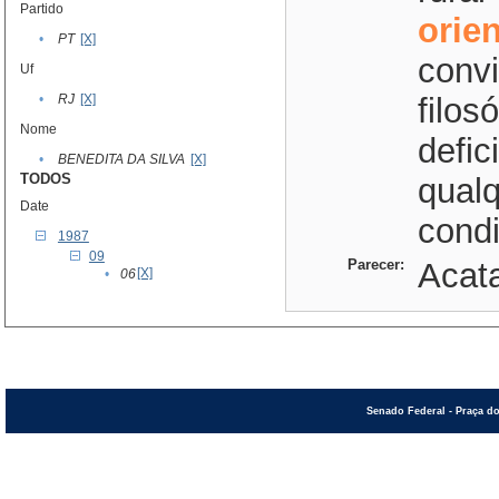
Partido
orie
•
PT
[X]
convi
Uf
•
RJ
[X]
filos
Nome
defic
•
BENEDITA DA SILVA
[X]
TODOS
qualq
Date
cond
1987
09
Parecer:
Acata
[X]
•
06
Senado Federal - Praça do