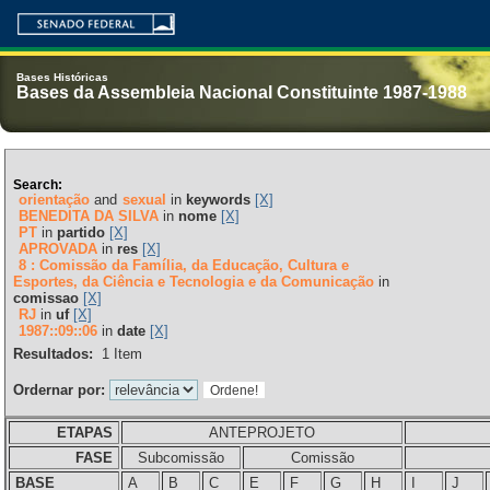
Bases Históricas
Bases da Assembleia Nacional Constituinte 1987-1988
Search:
orientação
and
sexual
in
keywords
[X]
BENEDITA DA SILVA
in
nome
[X]
PT
in
partido
[X]
APROVADA
in
res
[X]
8 : Comissão da Família, da Educação, Cultura e
Esportes, da Ciência e Tecnologia e da Comunicação
in
comissao
[X]
RJ
in
uf
[X]
1987::09::06
in
date
[X]
Resultados:
1
Item
Ordernar por:
ETAPAS
ANTEPROJETO
FASE
Subcomissão
Comissão
BASE
A
B
C
E
F
G
H
I
J