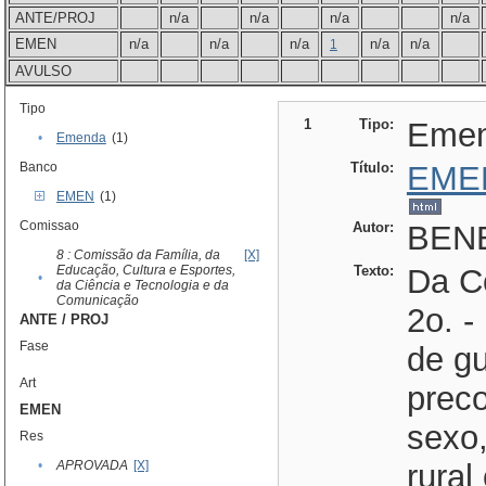
ANTE/PROJ
n/a
n/a
n/a
n/a
EMEN
n/a
n/a
n/a
n/a
n/a
1
AVULSO
Tipo
1
Tipo:
Eme
•
Emenda
(1)
Banco
Título:
EME
EMEN
(1)
Comissao
Autor:
BENE
8 : Comissão da Família, da
[X]
Educação, Cultura e Esportes,
Texto:
Da C
•
da Ciência e Tecnologia e da
Comunicação
2o. 
ANTE / PROJ
Fase
de gu
Art
preco
EMEN
sexo,
Res
•
APROVADA
[X]
rural