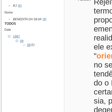
Reje
•
RJ
[X]
termo
Nome
propo
•
BENEDITA DA SILVA
[X]
TODOS
emen
Date
real
1987
09
ele e
(1)
•
06
"
ori
no se
tendê
do o 
certa
sia, 
dege