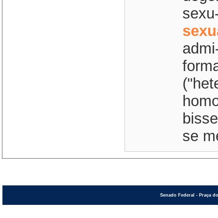
sexu-
sexu
admi-
forma
("het
homo
bisse
se me
Senado Federal - Praça do