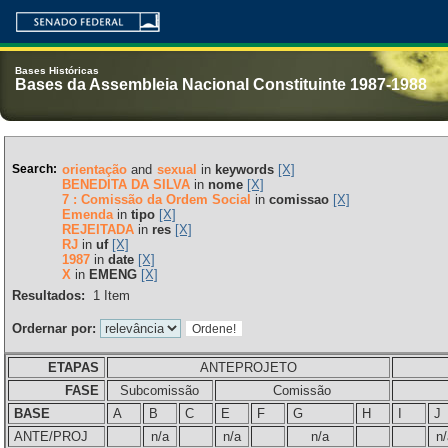
Bases Históricas
Bases da Assembleia Nacional Constituinte 1987-1988
Search:
orientação
and
sexual
in
keywords
[X]
BENEDITA DA SILVA
in
nome
[X]
7 : Comissão da Ordem Social
in
comissao
[X]
Emenda
in
tipo
[X]
REJEITADA
in
res
[X]
RJ
in
uf
[X]
1987
in
date
[X]
X
in
EMENG
[X]
Resultados:
1
Item
Ordernar por:
ETAPAS
ANTEPROJETO
FASE
Subcomissão
Comissão
BASE
A
B
C
E
F
G
H
I
J
ANTE/PROJ
n/a
n/a
n/a
n/