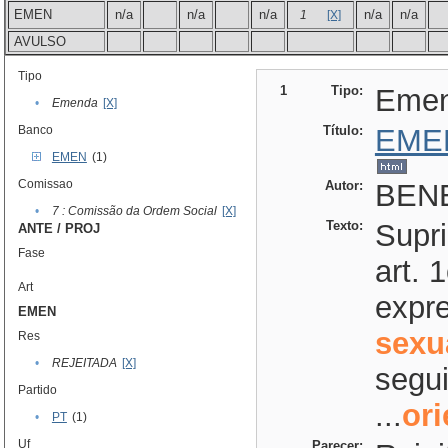
EMEN
n/a
n/a
n/a
n/a
n/a
1
[X]
AVULSO
Tipo
1
Tipo:
Eme
•
Emenda
[X]
Banco
Título:
EME
EMEN
(1)
Comissao
Autor:
BENE
•
7 : Comissão da Ordem Social
[X]
Texto:
Supr
ANTE / PROJ
Fase
art. 
Art
expre
EMEN
sexu
Res
•
REJEITADA
[X]
segui
Partido
...
or
•
PT
(1)
Uf
Parecer: