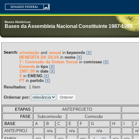
Bases Históricas
Bases da Assembleia Nacional Constituinte 1987-1988
Search:
orientação
and
sexual
in
keywords
[X]
BENEDITA DA SILVA
in
nome
[X]
7 : Comissão da Ordem Social
in
comissao
[X]
Emenda
in
tipo
[X]
1987::09
in
date
[X]
X
in
EMENG
[X]
PT
in
partido
[X]
Resultados:
1
Item
Ordernar por:
ETAPAS
ANTEPROJETO
FASE
Subcomissão
Comissão
BASE
A
B
C
E
F
G
H
I
J
ANTE/PROJ
n/a
n/a
n/a
n/
EMEN
n/a
n/a
n/a
n/a
n/a