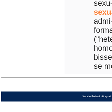
sexu-
sexu
admi-
forma
("het
homo
bisse
se me
Senado Federal - Praça do