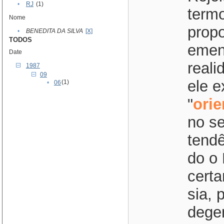
•
RJ
(1)
termo
Nome
propo
•
BENEDITA DA SILVA
[X]
TODOS
emen
Date
real
1987
09
ele e
(1)
•
06
"
ori
no se
tendê
do o 
certa
sia, 
dege