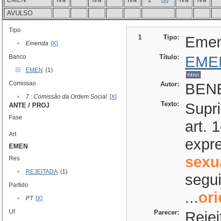
1
[X]
AVULSO
Tipo
1
Tipo:
Eme
•
Emenda
[X]
Banco
Título:
EME
EMEN
(1)
Comissao
Autor:
BENE
•
7 : Comissão da Ordem Social
[X]
Texto:
Supr
ANTE / PROJ
Fase
art. 
Art
expre
EMEN
sexu
Res
•
REJEITADA
(1)
segui
Partido
...
or
•
PT
[X]
Uf
Parecer:
Reje