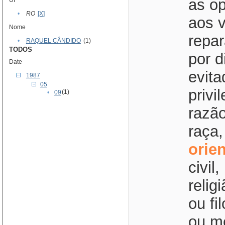
as o
Uf
•
RO
[X]
aos v
Nome
repar
•
RAQUEL CÂNDIDO
(1)
TODOS
por d
Date
evita
1987
05
privi
(1)
•
09
razão
raça,
orie
civil
relig
ou fi
ou me