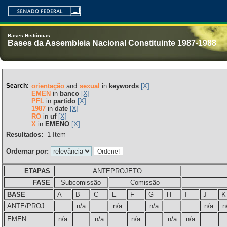
Bases Históricas
Bases da Assembleia Nacional Constituinte 1987-1988
Search:
orientação
and
sexual
in
keywords
[X]
EMEN
in
banco
[X]
PFL
in
partido
[X]
1987
in
date
[X]
RO
in
uf
[X]
X
in
EMENO
[X]
Resultados:
1
Item
Ordernar por:
ETAPAS
ANTEPROJETO
FASE
Subcomissão
Comissão
BASE
A
B
C
E
F
G
H
I
J
K
ANTE/PROJ
n/a
n/a
n/a
n/a
n
EMEN
n/a
n/a
n/a
n/a
n/a