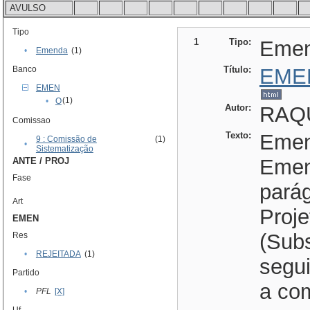
AVULSO
Tipo
1
Tipo:
Eme
•
Emenda
(1)
Banco
Título:
EME
EMEN
(1)
•
O
Autor:
RAQU
Comissao
Texto:
Emend
9 : Comissão de
(1)
•
Sistematização
Emen
ANTE / PROJ
Fase
parág
Art
Proje
EMEN
(Subs
Res
•
REJEITADA
(1)
segu
Partido
a co
•
PFL
[X]