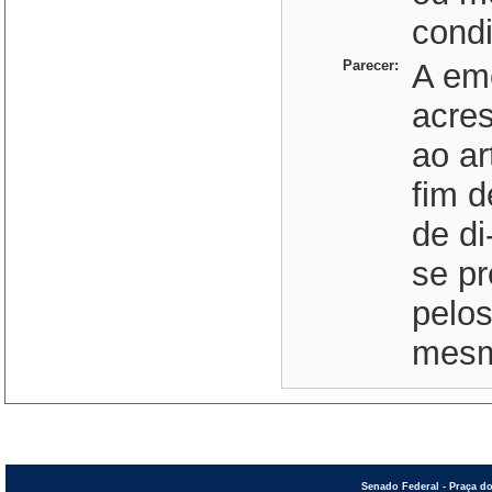
condi
Parecer:
A em
acre
ao ar
fim d
de di
se pr
pelos
mesmo
Senado Federal - Praça do