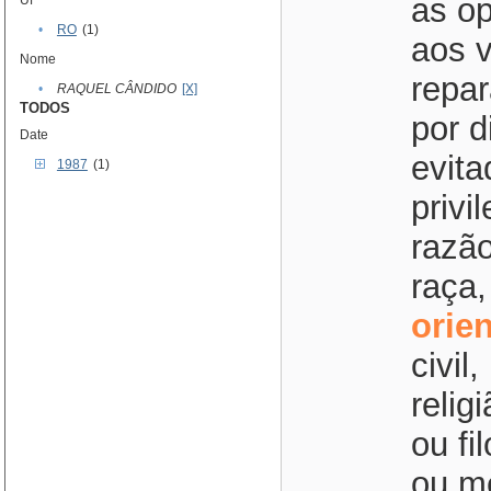
as o
Uf
•
RO
(1)
aos v
Nome
repar
•
RAQUEL CÂNDIDO
[X]
TODOS
por d
Date
evita
1987
(1)
privi
razão
raça,
orie
civil
relig
ou fi
ou me