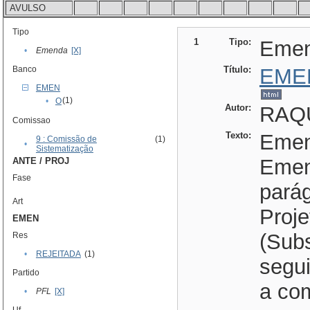
AVULSO
Tipo
1
Tipo:
Eme
•
Emenda
[X]
Banco
Título:
EME
EMEN
(1)
•
O
Autor:
RAQU
Comissao
Texto:
Emend
9 : Comissão de
(1)
•
Sistematização
Emen
ANTE / PROJ
Fase
parág
Art
Proje
EMEN
(Subs
Res
•
REJEITADA
(1)
segu
Partido
a co
•
PFL
[X]