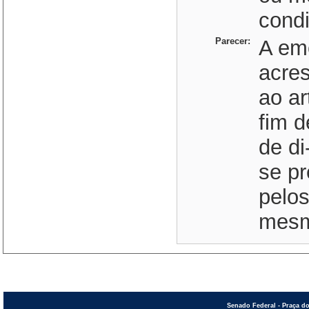
condi
Parecer:
A em
acre
ao ar
fim d
de di
se pr
pelos
mesmo
Senado Federal - Praça do