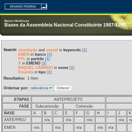
Bases Históricas
Bases da Assembleia Nacional Constituinte 1987-1988
Search:
orientação
and
sexual
in
keywords
[X]
EMEN
in
banco
[X]
PFL
in
partido
[X]
X
in
EMENO
[X]
RAQUEL CÂNDIDO
in
nome
[X]
Emenda
in
tipo
[X]
Resultados:
1
Item
Ordernar por:
ETAPAS
ANTEPROJETO
FASE
Subcomissão
Comissão
BASE
A
B
C
E
F
G
H
I
J
K
ANTE/PROJ
n/a
n/a
n/a
n/a
n
EMEN
n/a
n/a
n/a
n/a
n/a