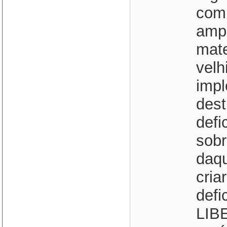
comp
ampa
mate
velh
impl
dest
defi
sobr
daqu
cria
defi
LIB