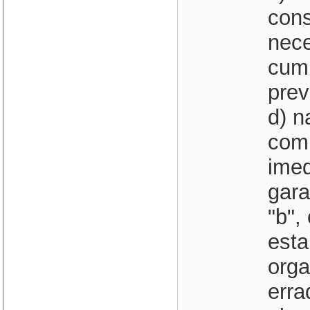
cons
nece
cum
prev
d) n
comp
imed
gara
"b",
esta
orga
erra