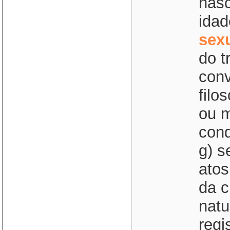
nasc
idad
sex
do t
conv
filo
ou m
cond
g) s
atos
da c
natu
regis