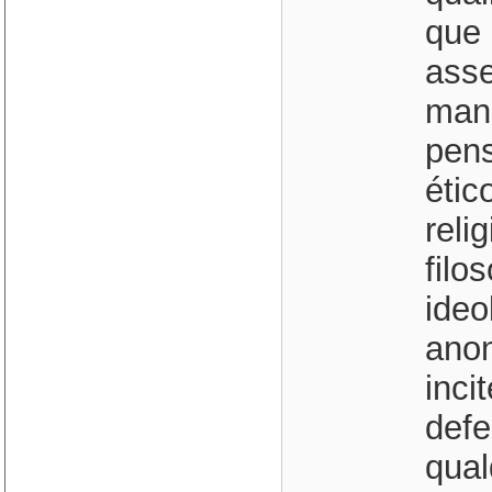
que 
asse
mani
pens
étic
reli
filo
ideo
anon
inci
defe
qual