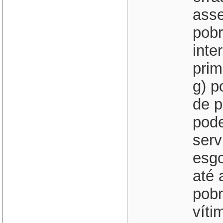
asse
pobr
inte
prim
g) p
de 
pode
serv
esgo
até 
pobr
víti