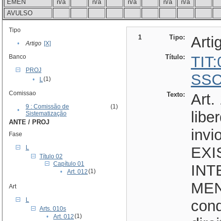
EMEN
n/a
n/a
n/a
n/a
n/a
AVULSO
Tipo
1
Tipo:
Arti
•
Artigo
[X]
Banco
Título:
TIT
PROJ
SSC
(1)
•
L
Comissao
Texto:
Art.
9 : Comissão de
(1)
•
libe
Sistematização
ANTE / PROJ
invi
Fase
L
EXI
Título 02
Capítulo 01
INT
(1)
•
Art. 012
MENT
Art
L
cond
Arts. 010s
(1)
•
Art. 012