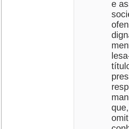
e as
soci
ofen
dign
ment
lesa
títu
pres
resp
mand
que,
omit
conh