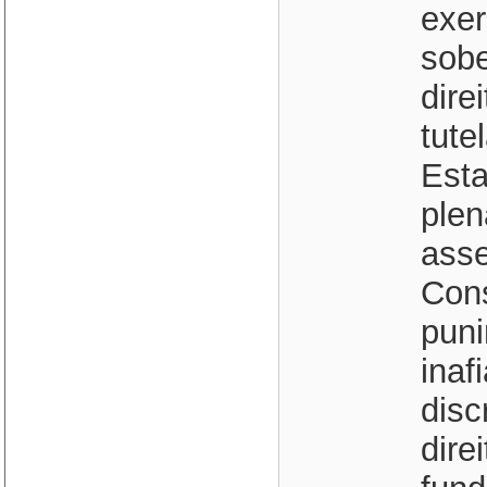
exer
sobe
dire
tute
Esta
plen
asse
Cons
puni
inaf
disc
dire