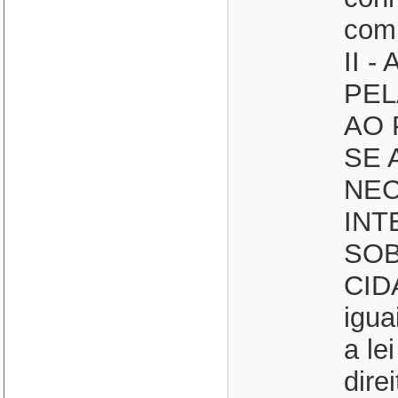
comu
II 
PEL
AO 
SE 
NEC
INT
SOBE
CID
igua
a le
dire