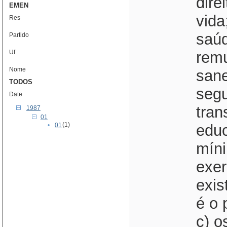
dire
EMEN
vida
Res
saúd
Partido
Uf
remu
Nome
sane
TODOS
segu
Date
tran
1987
01
(1)
•
01
edu
míni
exer
exis
é o 
c) o