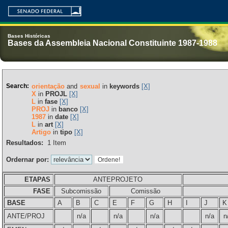
Bases Históricas
Bases da Assembleia Nacional Constituinte 1987-1988
Search:
orientação
and
sexual
in
keywords
[X]
X
in
PROJL
[X]
L
in
fase
[X]
PROJ
in
banco
[X]
1987
in
date
[X]
L
in
art
[X]
Artigo
in
tipo
[X]
Resultados:
1
Item
Ordernar por:
ETAPAS
ANTEPROJETO
FASE
Subcomissão
Comissão
BASE
A
B
C
E
F
G
H
I
J
K
ANTE/PROJ
n/a
n/a
n/a
n/a
n