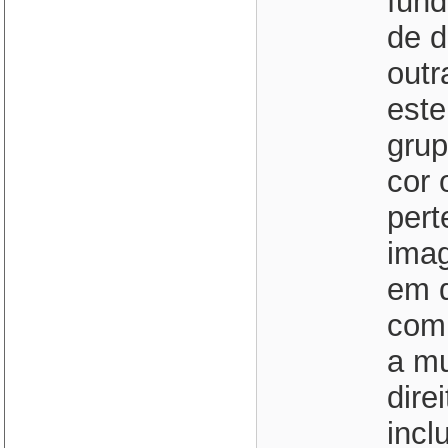
fund
de d
outr
este
grup
cor 
pert
imag
em q
com
a mu
dire
incl