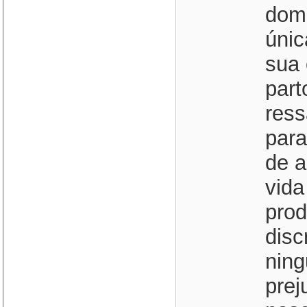
domé
únic
sua 
part
res
para
de a
vida
prod
disc
ning
prej