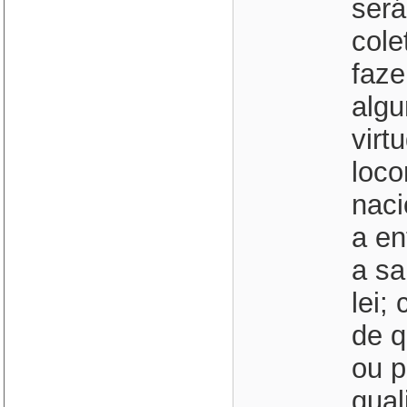
será
cole
faze
alg
virt
loco
naci
a en
a sa
lei;
de q
ou p
qual