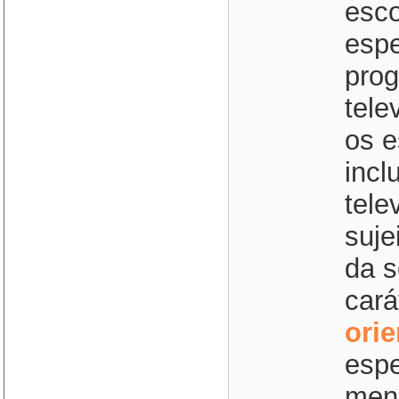
esco
espe
prog
tele
os e
incl
tele
suje
da s
cará
ori