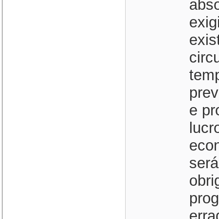
abso
exig
exis
circ
temp
prev
e pr
lucr
econ
será
obri
prog
erra