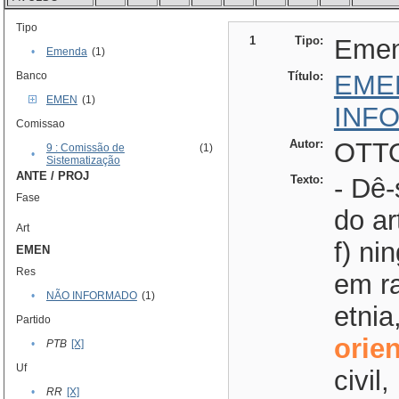
Tipo
1
Tipo:
Eme
•
Emenda
(1)
Banco
Título:
EME
EMEN
(1)
INF
Comissao
Autor:
OTTO
9 : Comissão de
(1)
•
Sistematização
ANTE / PROJ
Texto:
- Dê-
Fase
do ar
Art
f) ni
EMEN
Res
em r
•
NÃO INFORMADO
(1)
etnia
Partido
orie
•
PTB
[X]
Uf
civil
•
RR
[X]