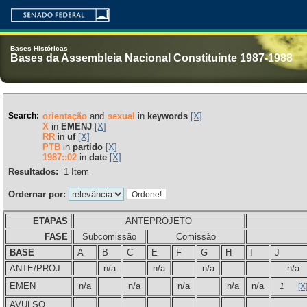
Bases Históricas
Bases da Assembleia Nacional Constituinte 1987-1988
Search:
orientação
and
sexual
in
keywords
[X]
X
in
EMENJ
[X]
RR
in
uf
[X]
PTB
in
partido
[X]
1987::02
in
date
[X]
Resultados:
1
Item
Ordernar por:
ETAPAS
ANTEPROJETO
FASE
Subcomissão
Comissão
BASE
A
B
C
E
F
G
H
I
J
ANTE/PROJ
n/a
n/a
n/a
n/a
EMEN
n/a
n/a
n/a
n/a
n/a
1
[X
AVULSO