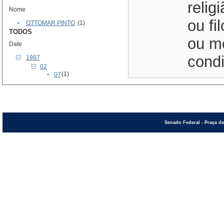
relig
Nome
ou fi
•
OTTOMAR PINTO
(1)
TODOS
ou me
Date
condi
1987
02
(1)
•
07
Senado Federal - Praça do