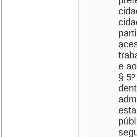
pref
cida
cida
part
ace
trab
e ao
§ 5º
dent
adm
esta
públ
segu