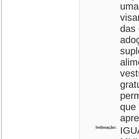
uma
visa
das 
adoç
supl
alim
vest
grat
per
que 
apre
Indexação:
IGU