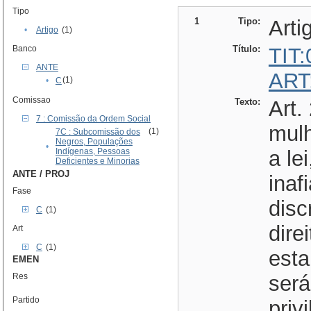
Tipo
1
Tipo:
Arti
•
Artigo
(1)
Banco
Título:
TIT
ANTE
ART
(1)
•
C
Comissao
Texto:
Art.
7 : Comissão da Ordem Social
mulh
(1)
7C : Subcomissão dos
Negros, Populações
•
Indígenas, Pessoas
a le
Deficientes e Minorias
ANTE / PROJ
inaf
Fase
disc
C
(1)
dire
Art
C
(1)
esta
EMEN
Res
será
Partido
priv