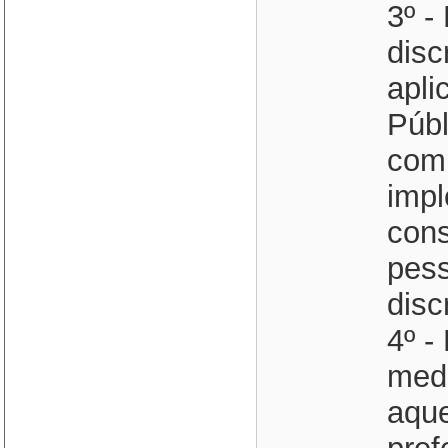
3º -
disc
apli
Públ
comp
impl
cons
pess
disc
4º 
med
aque