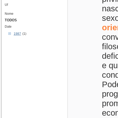
Uf
nasc
Nome
sexo
TODOS
ori
Date
1987
(1)
conv
filo
defi
e qu
cond
Pode
prog
prom
econ