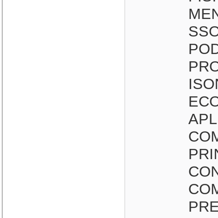
MEN
SSO
POD
PRO
ISO
ECO
APL
CO
PRI
CON
CO
PRE