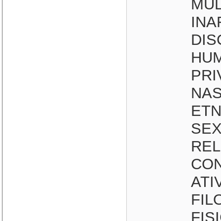
MUL
INA
DIS
HUM
PRI
NAS
ETN
SEX
REL
CON
ATI
FIL
FIS