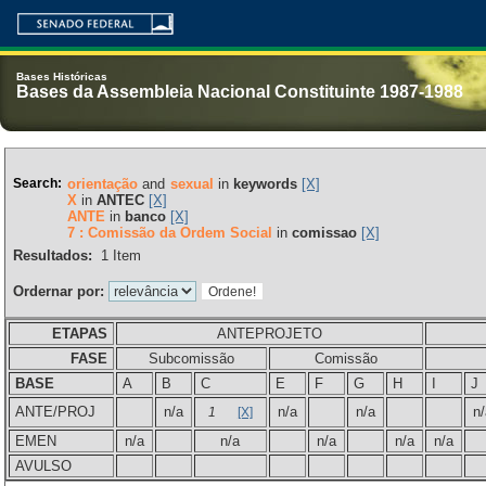
Bases Históricas
Bases da Assembleia Nacional Constituinte 1987-1988
Search:
orientação
and
sexual
in
keywords
[X]
X
in
ANTEC
[X]
ANTE
in
banco
[X]
7 : Comissão da Ordem Social
in
comissao
[X]
Resultados:
1
Item
Ordernar por:
ETAPAS
ANTEPROJETO
FASE
Subcomissão
Comissão
BASE
A
B
C
E
F
G
H
I
J
ANTE/PROJ
n/a
n/a
n/a
n/
1
[X]
EMEN
n/a
n/a
n/a
n/a
n/a
AVULSO