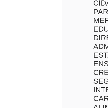
CID
PAR
MER
EDU
DIR
ADM
EST
ENS
CRE
SEG
INT
CAR
ALI