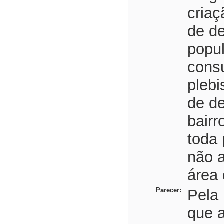
criaç
de d
popul
consu
plebi
de d
bairr
toda 
não 
área
Parecer:
Pela 
que a