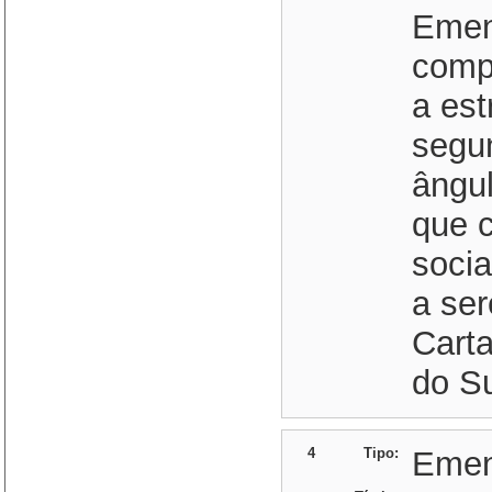
Emen
compa
a est
segu
ângul
que 
socia
a ser
Carta
do Su
4
Tipo:
Eme