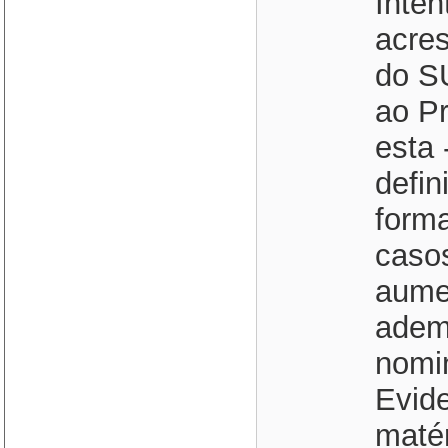
Inte
acres
do S
ao Pr
esta 
defin
forma
caso
aumen
adema
nomin
Evide
maté