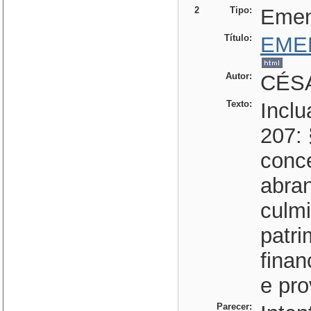
2
Tipo:
Eme
Título:
EME
Autor:
CÉSA
Texto:
Inclu
207: 
conce
abra
culm
patri
finan
e pro
Parecer: