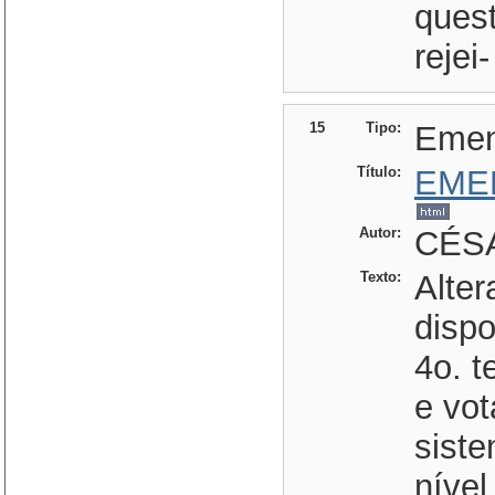
quest
rejei
15
Tipo:
Eme
Título:
EME
Autor:
CÉSA
Texto:
Alter
dispo
4o. 
e vo
sist
nível