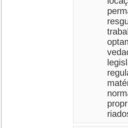
loca
perm
resgu
traba
opta
veda
legis
regu
matér
norm
prop
riado