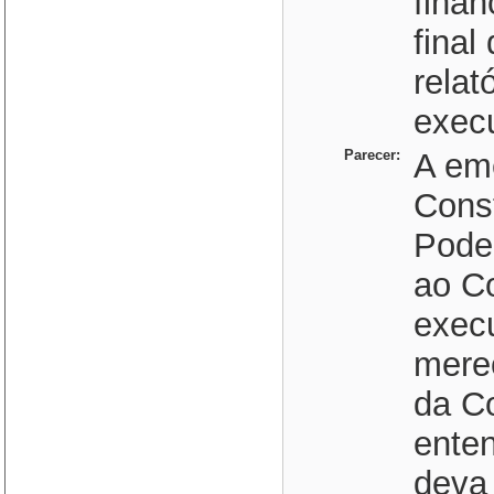
finan
final
relat
exec
Parecer:
A em
Const
Pode
ao Co
exec
mere
da C
ente
deva 