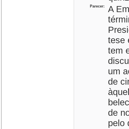
Parecer:
A Eme
térmi
Presi
tese 
tem e
disc
um a
de ci
àquel
bele
de no
pelo