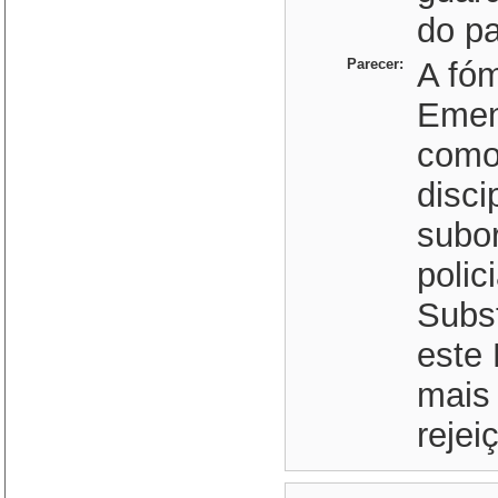
do pa
Parecer:
A fóm
Emen
como
disci
subo
polic
Subst
este 
mais
reje