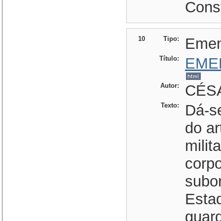
Const
10
Tipo:
Eme
Título:
EME
Autor:
CÉSA
Texto:
Dá-s
do ar
milit
corp
subo
Esta
guard