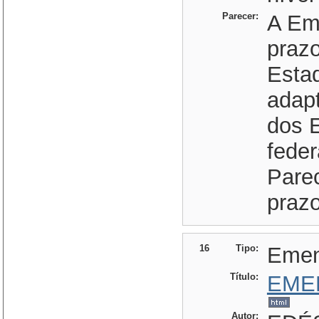
Parecer:
A Eme
praz
Esta
adap
dos 
feder
Pare
prazo
16
Tipo:
Eme
Título:
EME
Autor: