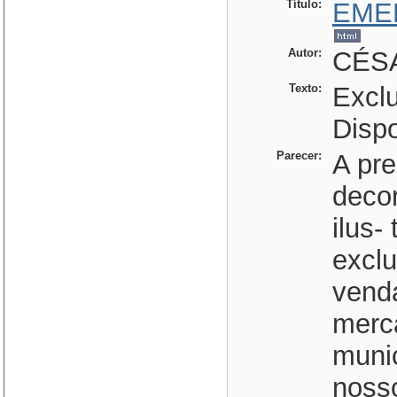
Título:
EME
Autor:
CÉSA
Texto:
Exclu
Dispo
Parecer:
A pr
decor
ilus-
excl
venda
merc
munic
nosso