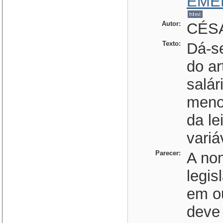
EME
Autor:
CÉSA
Texto:
Dá-s
do ar
salár
menor
da le
variá
Parecer:
A nom
legis
em ou
deve 