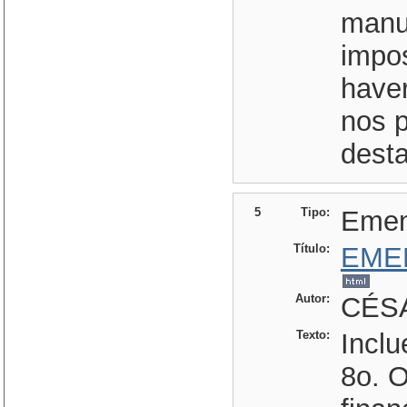
manu
impo
have
nos 
dest
5
Tipo:
Eme
Título:
EME
Autor:
CÉSA
Texto:
Inclu
8o. O