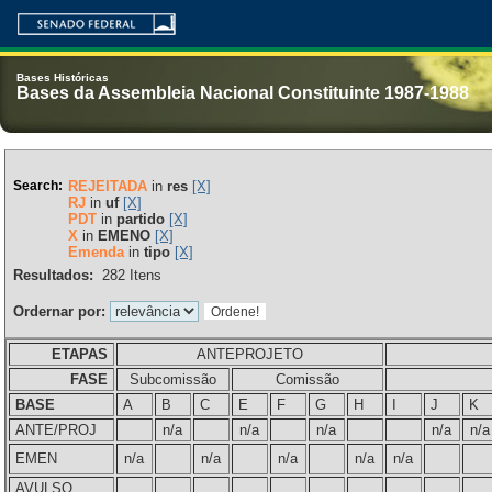
Bases Históricas
Bases da Assembleia Nacional Constituinte 1987-1988
Search:
REJEITADA
in
res
[X]
RJ
in
uf
[X]
PDT
in
partido
[X]
X
in
EMENO
[X]
Emenda
in
tipo
[X]
Resultados:
282
Itens
Ordernar por:
ETAPAS
ANTEPROJETO
FASE
Subcomissão
Comissão
BASE
A
B
C
E
F
G
H
I
J
K
ANTE/PROJ
n/a
n/a
n/a
n/a
n/a
EMEN
n/a
n/a
n/a
n/a
n/a
AVULSO