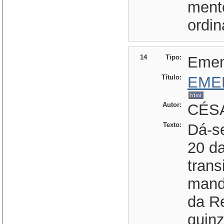
ment
ordin
14
Tipo:
Eme
Título:
EME
Autor:
CÉSA
Texto:
Dá-se
20 d
trans
mand
da R
quin