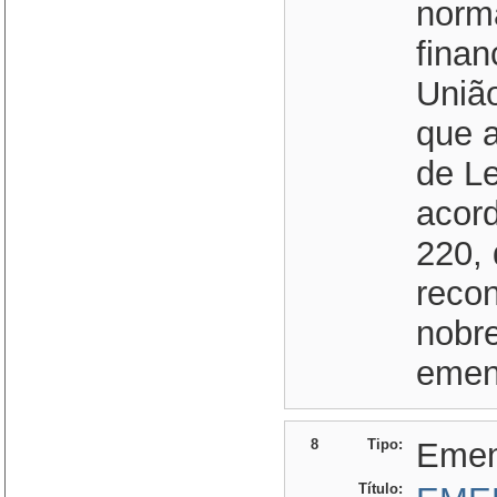
norma
finan
Uniã
que a
de L
acord
220, 
recon
nobre
emend
8
Tipo:
Eme
Título: