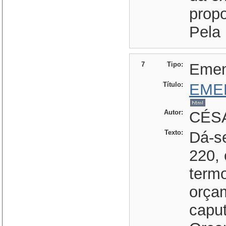
propo
Pela 
7
Tipo:
Eme
Título:
EME
Autor:
CÉSA
Texto:
Dá-se
220, 
termo
orçam
caput