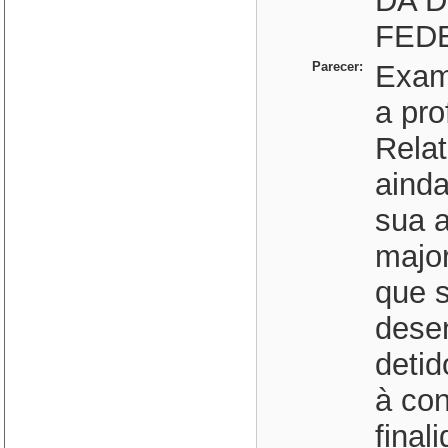
DA D
FED
Parecer:
Exam
a pr
Relat
aind
sua a
major
que 
dese
deti
à co
final