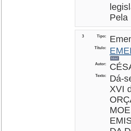
legis
Pela 
3
Tipo:
Eme
Título:
EME
Autor:
CÉSA
Texto:
Dá-s
XVI d
ORÇ
MOED
EMI