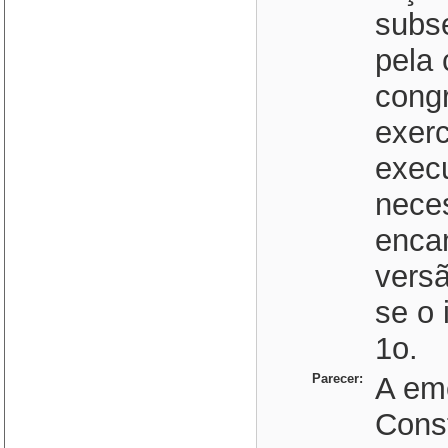
subs
pela
congr
exerc
execu
neces
enca
versã
se o 
1o.
Parecer:
A em
Const