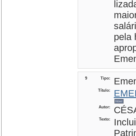
lizad
maio
salá
pela 
aprop
Emen
9
Tipo:
Eme
Título:
EME
Autor:
CÉSA
Texto:
Inclu
Patri