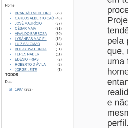
Nome
proc
•
BRANDÃO MONTEIRO
(79)
Proje
•
CARLOS ALBERTO CAÓ
(46)
•
JOSÉ MAURÍCIO
(37)
tendê
•
CÉSAR MAIA
(31)
•
VIVALDO BARBOSA
(30)
pela 
•
LYSÂNEAS MACIEL
(18)
•
LUIZ SALOMÃO
(14)
que, 
•
BOCAYUVA CUNHA
(11)
•
FERES NADER
(11)
uma 
•
EDÉSIO FRIAS
(2)
•
ROBERTO D ÁVILA
(2)
home
•
JORGE LEITE
(1)
TODOS
entan
Date
reali
1987
(282)
e nã
mesm
perfi