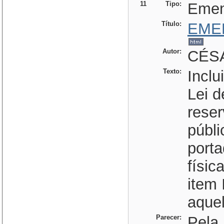
11
Tipo:
Eme
Título:
EME
Autor:
CÉSA
Texto:
Inclu
Lei d
rese
públ
porta
físic
item 
aque
Parecer:
Pela 