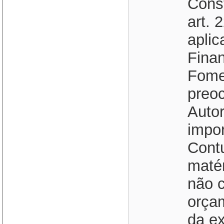
Const
art. 
apli
Finan
Fome
preo
Auto
impor
Cont
matér
não c
orçam
da e