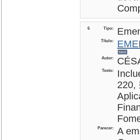
Compl
6
Tipo:
Eme
Título:
EME
Autor:
CÉSA
Texto:
Inclu
220, 
Apli
Finan
Fome
Parecer:
A em