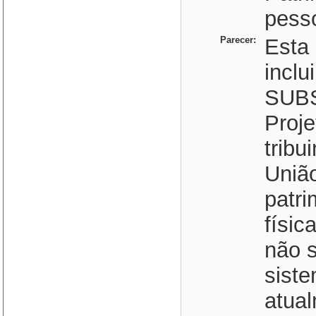
pesso
Parecer:
Esta
inclu
SUBS
Proje
tribu
União
patri
físic
não 
siste
atua