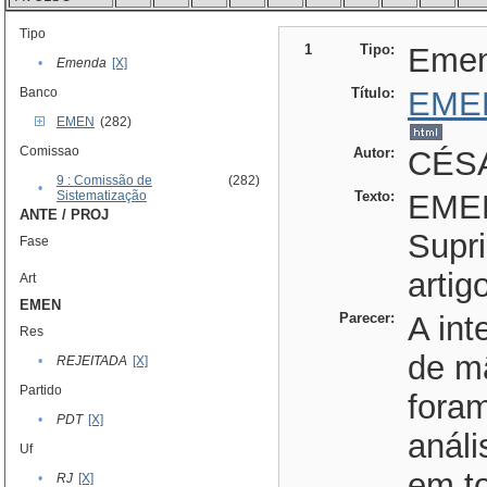
Tipo
1
Tipo:
Eme
•
Emenda
[X]
Banco
Título:
EME
EMEN
(282)
Comissao
Autor:
CÉSA
9 : Comissão de
(282)
•
Sistematização
Texto:
EME
ANTE / PROJ
Supri
Fase
artig
Art
EMEN
Parecer:
A int
Res
de m
•
REJEITADA
[X]
Partido
foram
•
PDT
[X]
anál
Uf
em to
•
RJ
[X]