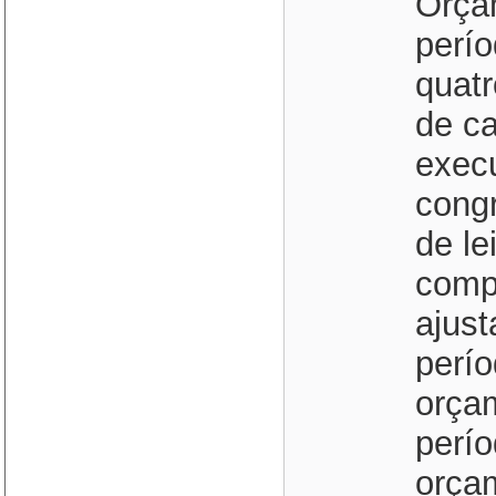
Orça
perío
quatr
de ca
execu
congr
de le
comp
ajus
perío
orça
perí
orça