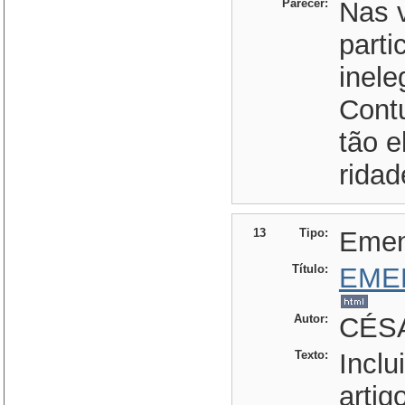
Parecer:
Nas 
parti
inele
Cont
tão 
ridad
13
Tipo:
Eme
Título:
EME
Autor:
CÉSA
Texto:
Inclu
artig