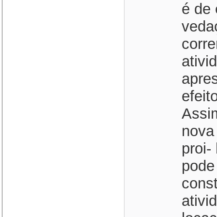
é de
veda
corre
ativi
apre
efeit
Assi
nova
proi-
pode 
const
ativi