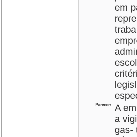
em pa
repr
traba
empr
admin
esco
crité
legis
espec
Parecer:
A em
a vig
gas- 