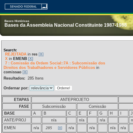
Bases Históricas
Bases da Assembleia Nacional Constituinte 1987-1988
Search:
REJEITADA
in
res
[X]
X
in
EMENB
[X]
7 : Comissão da Ordem Social::7A : Subcomissão dos
Direitos dos Trabalhadores e Servidores Públicos
in
comissao
[X]
Resultados:
285
Itens
Ordernar por:
ETAPAS
ANTEPROJETO
FASE
Subcomissão
Comissão
BASE
A
B
C
E
F
G
H
I
J
ANTE/PROJ
n/a
n/a
n/a
n
EMEN
n/a
n/a
n/a
n/a
n/a
285
[X]