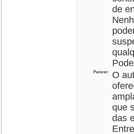
de en
Nenh
poder
suspe
qualq
Poder
Parecer:
O au
ofer
ampla
que s
das e
Entre