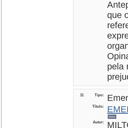
Antep
que 
refer
expr
organ
Opin
pela 
preju
11
Tipo:
Eme
Título:
EME
Autor:
MILT