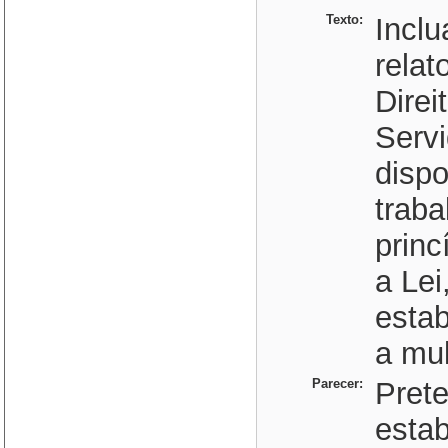
Texto:
Inclu
rela
Direi
Servi
dispo
traba
princ
a Lei
estab
a mul
Parecer:
Prete
estab