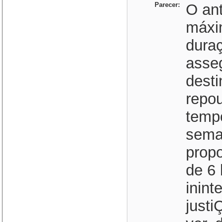
Parecer:
O an
máxim
duraç
asseg
desti
repo
tempo
sema
prop
de 6 
inint
justi