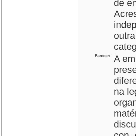
de en
Acres
indep
outra
categ
Parecer:
A em
pres
difer
na le
organ
matér
disc
con- 