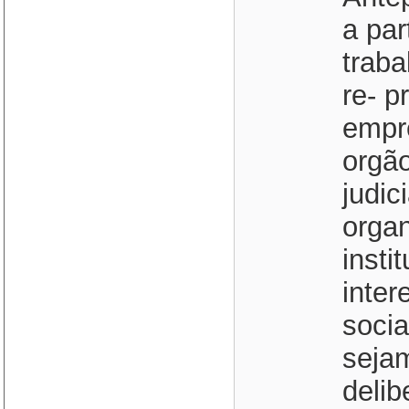
a par
traba
re- 
empr
orgão
judic
orga
insti
inter
socia
seja
delib