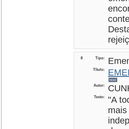
enco
conte
Dest
rejei
8
Tipo:
Eme
Título:
EME
Autor:
CUN
Texto:
"A to
mais
inde