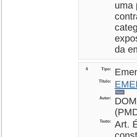
uma 
contr
categ
expos
da e
4
Tipo:
Eme
Título:
EME
Autor:
DOM
(PMD
Texto:
Art. 
const