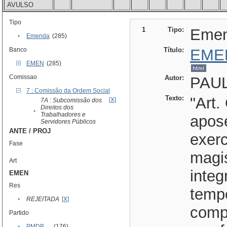
AVULSO
Tipo
1
Tipo:
Eme
•
Emenda
(285)
Banco
Título:
EME
EMEN
(285)
Comissao
Autor:
PAUL
7 : Comissão da Ordem Social
Texto:
"Art.
[X]
7A : Subcomissão dos
Direitos dos
•
Trabalhadores e
apos
Servidores Públicos
ANTE / PROJ
exer
Fase
magis
Art
integ
EMEN
Res
tempo
•
REJEITADA
[X]
comp
Partido
•
PMDB
(176)