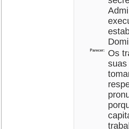
secr
Admin
exec
estab
Domin
Parecer:
Os tr
suas 
toma
respe
pronu
porqu
capit
traba