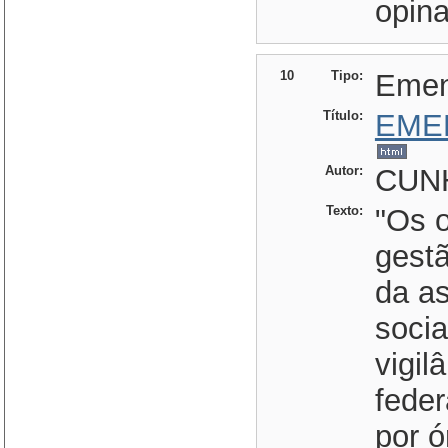
opina
10
Tipo:
Eme
Título:
EME
Autor:
CUN
Texto:
"Os 
gestã
da as
socia
vigil
feder
por ó