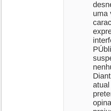
desn
uma 
carac
expre
inter
PÚbli
suspe
nenhu
Diant
atua
prete
opina