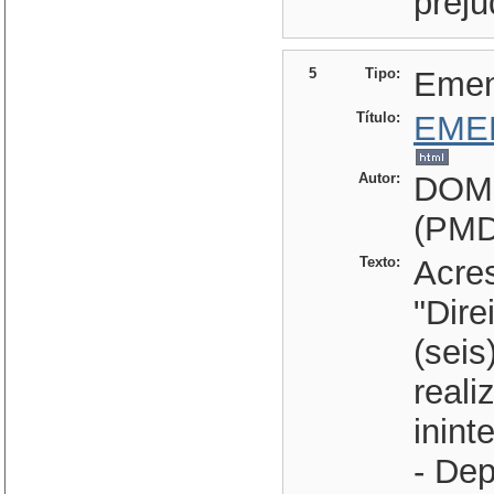
preju
5
Tipo:
Eme
Título:
EME
Autor:
DOM
(PMD
Texto:
Acres
"Dire
(seis
reali
inint
- De