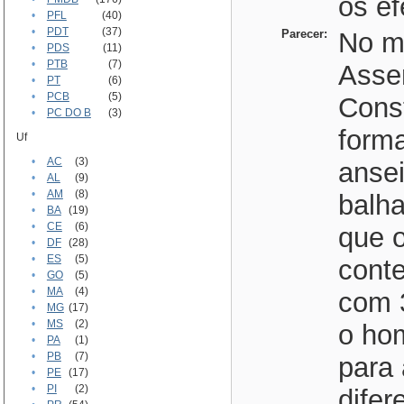
os ef
•
PFL
(40)
•
PDT
(37)
Parecer:
No m
•
PDS
(11)
•
PTB
(7)
Asse
•
PT
(6)
•
PCB
(5)
Const
•
PC DO B
(3)
forma
Uf
•
AC
(3)
ansei
•
AL
(9)
•
AM
(8)
balh
•
BA
(19)
•
CE
(6)
que o
•
DF
(28)
•
ES
(5)
cont
•
GO
(5)
•
MA
(4)
com 
•
MG
(17)
•
MS
(2)
o ho
•
PA
(1)
•
PB
(7)
para 
•
PE
(17)
•
PI
(2)
dife