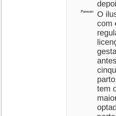
depois
Parecer:
O ilu
com 
regul
lice
gesta
antes
cinqu
parto
tem 
maior
opta