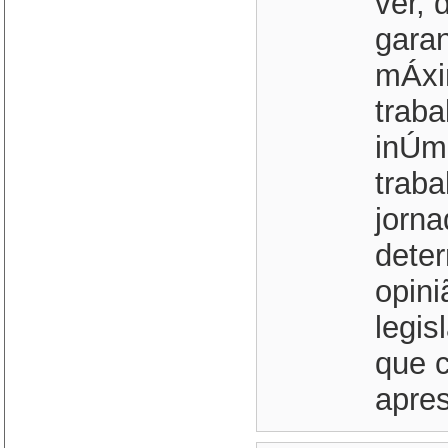
ver, 
garan
mÁxi
traba
inÚme
traba
jorna
dete
opini
legis
que 
apres