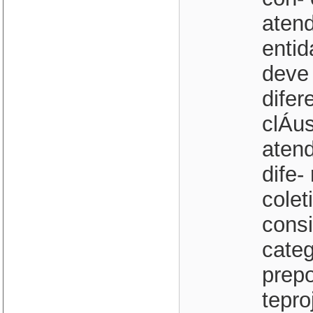
aten
entid
deve 
difer
clÁus
aten
dife-
colet
cons
categ
prep
tepro