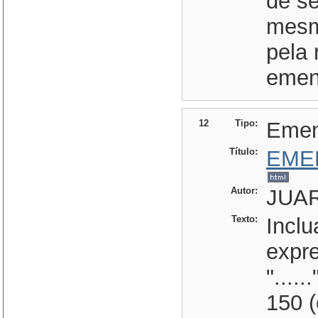
de se
mesm
pela 
emend
12
Tipo:
Eme
Título:
EME
Autor:
JUAR
Texto:
Inclu
expre
".....
150 (