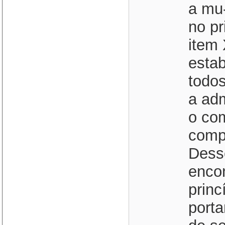
a mu-
no pr
item 
estab
todos
a ad
o com
comp
Dess
enco
princ
porta