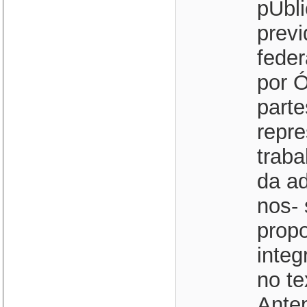
pÚbli
previ
feder
por Ó
parte
repr
traba
da ad
nos- 
prop
inte
no te
Antep