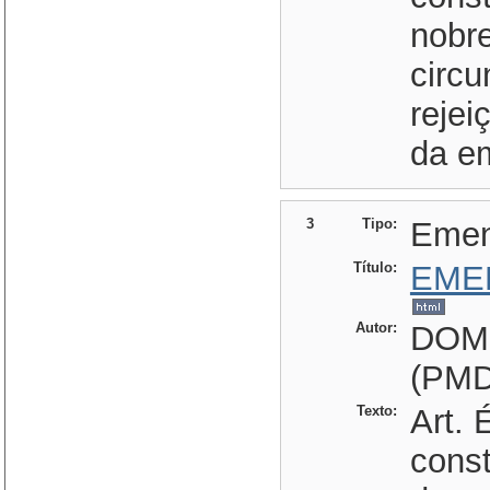
nobre
circu
rejei
da e
3
Tipo:
Eme
Título:
EME
Autor:
DOM
(PMD
Texto:
Art. 
const