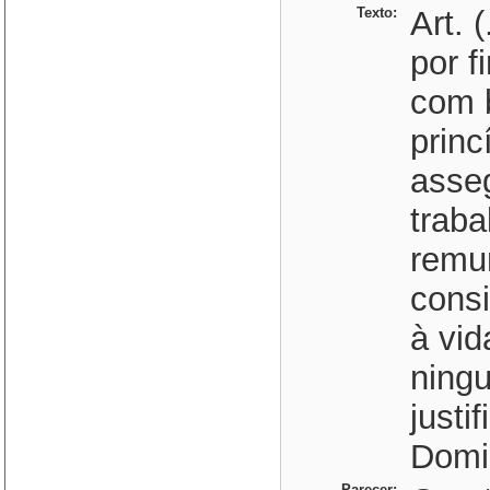
Texto:
Art. 
por f
com 
princ
asseg
traba
remu
cons
à vid
ning
justi
Domin
Parecer: