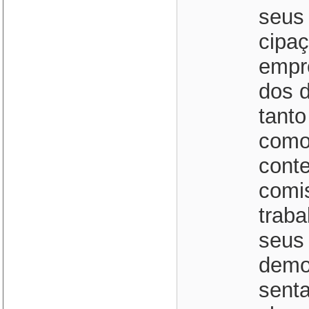
seus 
cipaç
empr
dos d
tant
como 
cont
comi
traba
seus 
democ
senta