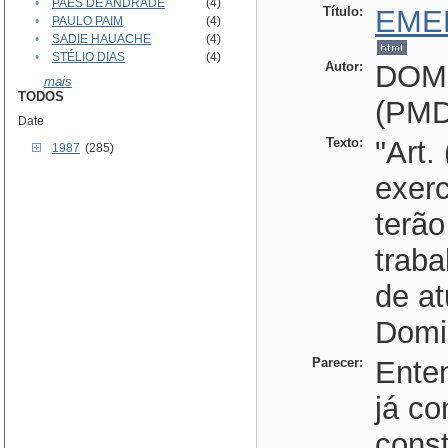
•
PAES DE ANDRADE
(4)
Título:
EME
•
PAULO PAIM
(4)
•
SADIE HAUACHE
(4)
•
STÉLIO DIAS
(4)
Autor:
DOM
mais
TODOS
(PMD
Date
Texto:
"Art.
1987
(285)
exerc
terão
traba
de a
Domin
Parecer:
Ente
já co
cons