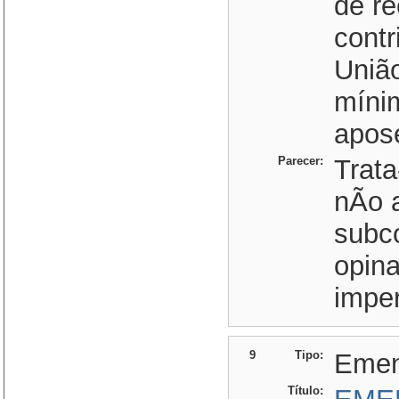
de re
contr
União
mínim
apose
Parecer:
Trat
nÃo 
subc
opin
imper
9
Tipo:
Eme
Título: