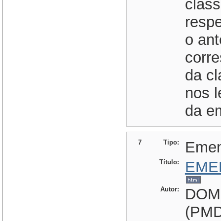
class
respe
o ant
corr
da cl
nos l
da e
7
Tipo:
Eme
Título:
EME
Autor:
DOM
(PMD