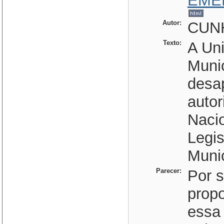
EME
Autor:
CUN
Texto:
A Uni
Muni
desap
auto
Naci
Legis
Munic
Parecer:
Por s
propo
essa