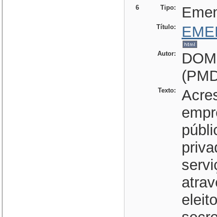
6
Tipo:
Eme
Título:
EME
Autor:
DOM
(PMD
Texto:
Acres
empr
públ
priva
servi
atrav
eleit