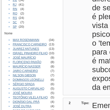
•
PR
(54)
•
RJ
(41)
de se
•
RN
(4)
•
RO
(2)
é ple
•
RS
(24)
•
SC
(7)
vista
•
SP
(20)
psico
Nome
•
MAX ROSENMANN
(34)
o 'te
•
FRANCISCO CARNEIRO
(13)
•
JUAREZ ANTUNES
(13)
para 
•
ISRAEL PINHEIRO FILHO
(10)
•
JOSÉ MAURÍCIO
(9)
é mat
•
FLORICENO PAIXÃO
(8)
•
MAURÍCIO NASSER
(8)
subc
•
JAIRO CARNEIRO
(7)
•
NILSON GIBSON
(7)
expos
•
DOMINGOS LEONELLI
(6)
•
SÉRGIO SPADA
(6)
da e
•
AUGUSTO CARVALHO
(5)
•
JOSÉ MOURA
(5)
•
TEOTÔNIO VILELA FILHO
(5)
•
DIONÍSIO DAL-PRÁ
(4)
2
Tipo:
Eme
•
JOSÉ DUTRA
(4)