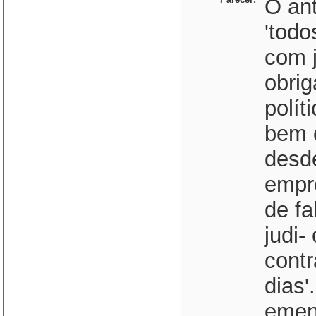
O ant
'todo
com 
obrig
polít
bem 
desd
empr
de f
judi-
contr
dias'
emend