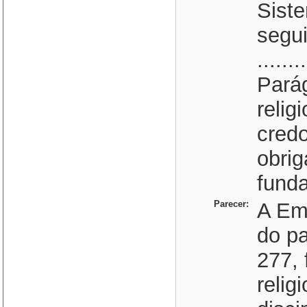
Siste
segui
........
Parág
relig
credo
obrig
funda
Parecer:
A Em
do pa
277, 
relig