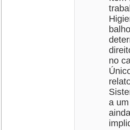
traba
Higie
balho
dete
direi
no ca
Únic
relat
Sist
a um 
ainda
impl