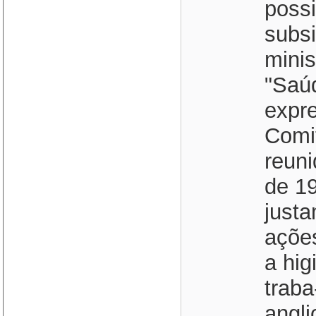
possi
subsi
minis
"Saúd
expr
Comi
reun
de 19
justa
açõe
a hig
traba
angl