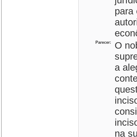
juríd
para 
autor
econ
Parecer:
O no
supre
a al
cont
ques
incis
consi
incis
na s