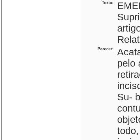
Texto:
EME
Supri
artig
Relat
Parecer:
Acat
pelo 
retir
incis
Su- b
contu
obje
todo,