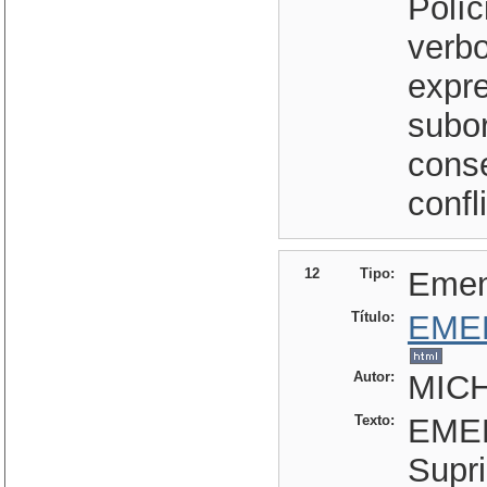
Políc
verbo
expr
subo
cons
confl
12
Tipo:
Eme
Título:
EME
Autor:
MIC
Texto:
EME
Supr