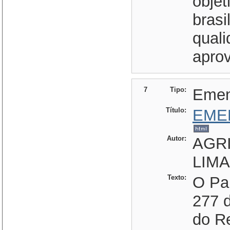
obje
brasi
quali
apro
7
Tipo:
Eme
Título:
EME
Autor:
AGRI
LIMA
Texto:
O Par
277 d
do R