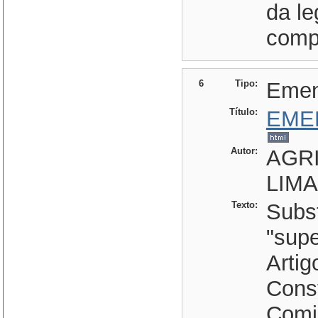
da le
compl
6
Tipo:
Eme
Título:
EME
Autor:
AGRI
LIMA
Texto:
Subs
"supe
Artig
Const
Comi