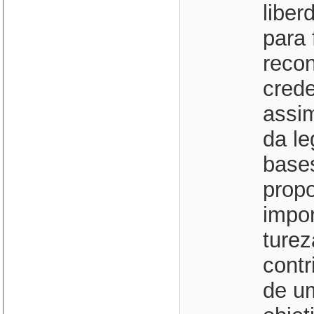
liber
para 
reco
cred
assi
da le
base
propo
impor
turez
contr
de u