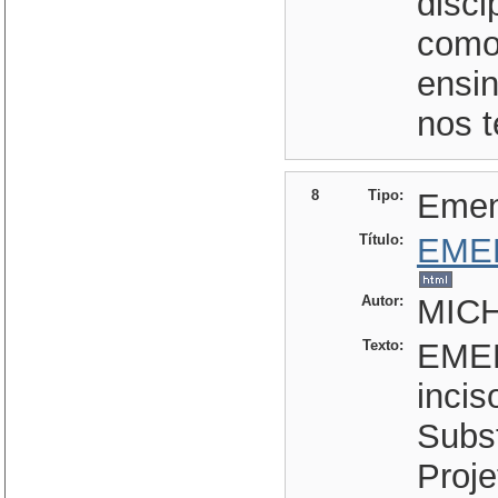
disci
como 
ensi
nos t
8
Tipo:
Eme
Título:
EME
Autor:
MIC
Texto:
EMEN
incis
Subst
Proje