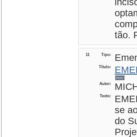
incis
opta
comp
tão. 
11
Tipo:
Eme
Título:
EME
Autor:
MIC
Texto:
EMEN
se ao
do Su
Proje