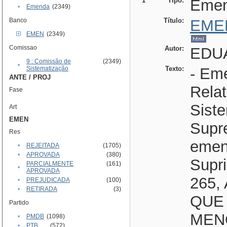
1
Tipo:
Eme
•
Emenda
(2349)
Banco
Título:
EME
EMEN
(2349)
Comissao
Autor:
EDU
9 : Comissão de
(2349)
•
Sistematização
Texto:
- Eme
ANTE / PROJ
Rela
Fase
Sist
Art
EMEN
Supre
Res
emend
•
REJEITADA
(1705)
•
APROVADA
(380)
Supri
PARCIALMENTE
(161)
•
APROVADA
265,
•
PREJUDICADA
(100)
•
RETIRADA
(3)
QUE
Partido
MEN
•
PMDB
(1098)
•
PTB
(572)