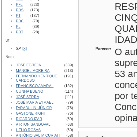
RES
•
PFL
(223)
•
PDS
(173)
CIN
•
PT
(137)
•
PDC
(79)
QUA
•
PL
(39)
•
PDT
(28)
IDAD
Uf
•
SP
[X]
Parecer:
O aut
Nome
supre
•
JOSÉ EGREJA
(339)
•
MANOEL MOREIRA
(213)
53 a
FERNANDO HENRIQUE
(191)
•
CARDOSO
conc
•
FRANCISCO AMARAL
(182)
•
CUNHA BUENO
(114)
por t
•
JOSÉ SERRA
(111)
•
JOSÉ MARIA EYMAEL
(79)
Conc
•
FARABULINI JÚNIOR
(76)
•
GASTONE RIGHI
(76)
opin
•
RICARDO IZAR
(69)
•
AIRTON SANDOVAL
(63)
•
HELIO ROSAS
(60)
•
ANTÔNIO SALIM CURIATI
(58)