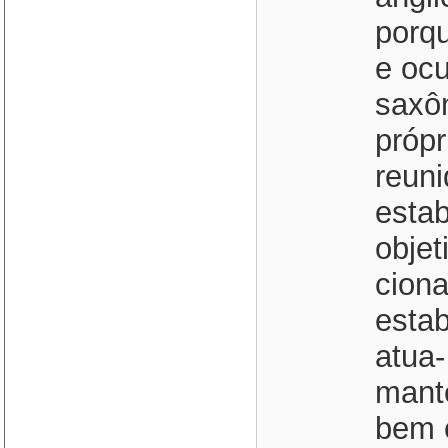
porqu
e ocu
saxôn
próp
reun
esta
obje
ciona
esta
atua-
mante
bem e