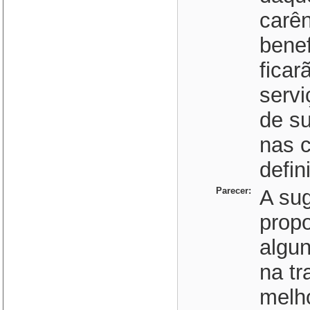
carên
benef
ficar
serv
de su
nas c
defini
Parecer:
A sug
prop
algu
na tr
melh