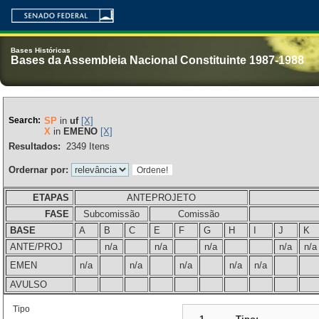
Bases Históricas
Bases da Assembleia Nacional Constituinte 1987-1988
Search:
SP
in
uf
[X]
X
in
EMENO
[X]
Resultados:
2349
Itens
Ordernar por:
ETAPAS
ANTEPROJETO
FASE
Subcomissão
Comissão
BASE
A
B
C
E
F
G
H
I
J
K
ANTE/PROJ
n/a
n/a
n/a
n/a
n/a
EMEN
n/a
n/a
n/a
n/a
n/a
AVULSO
Tipo