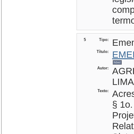
comp
termo
5
Tipo:
Eme
Título:
EME
Autor:
AGRI
LIMA
Texto:
Acres
§ 1o.
Proje
Rela