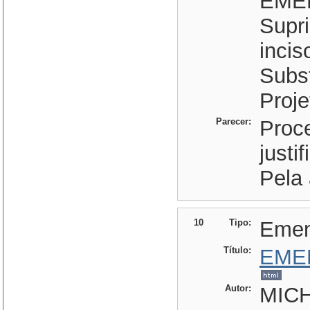
EME
Supri
incis
Subst
Proje
Parecer:
Proc
justi
Pela
10
Tipo:
Eme
Título:
EME
Autor:
MIC