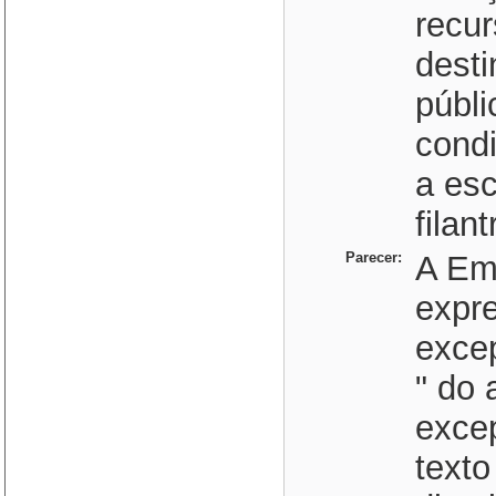
recur
dest
públi
condi
a esc
filan
Parecer:
A Eme
expr
excep
" do 
excep
texto