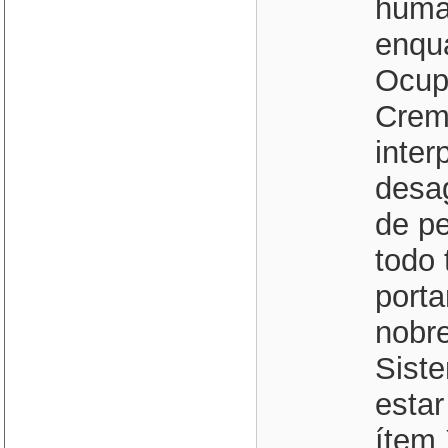
huma
enqu
Ocupa
Crem
inter
desa
de pe
todo 
porta
nobre
Sist
estar
ítem 