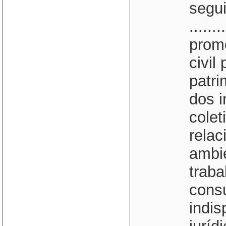
segui
........
promo
civil
patri
dos i
colet
rela
ambie
traba
consu
indis