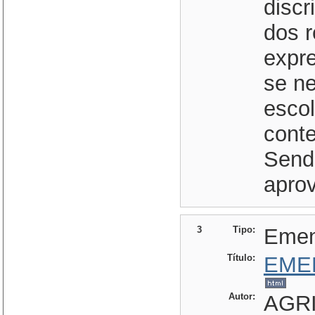
discr
dos r
expre
se ne
escol
cont
Send
apro
3
Tipo:
Eme
Título:
EME
Autor:
AGRI