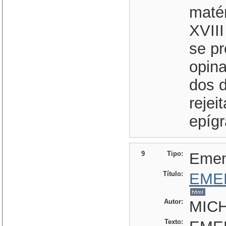
matér
XVIII
se p
opin
dos d
reje
epígr
9
Tipo:
Eme
Título:
EME
Autor:
MIC
Texto: