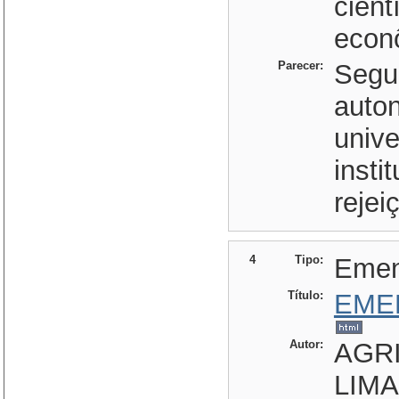
cient
econô
Parecer:
Segun
auton
unive
insti
rejei
4
Tipo:
Eme
Título:
EME
Autor:
AGRI
LIMA