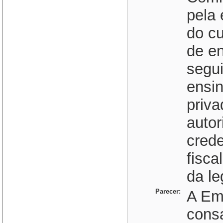
pela 
do c
de en
segui
ensin
priva
autor
cred
fisca
da le
Parecer:
A Em
consa