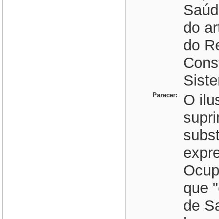
Saúde
do ar
do Re
Cons
Sist
Parecer:
O ilu
supri
subst
expr
Ocup
que 
de S