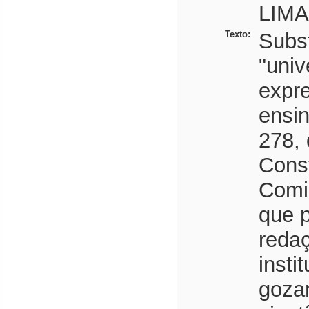
LIMA
Texto:
Subst
"univ
expre
ensin
278, 
Const
Comi
que p
redaç
insti
goza