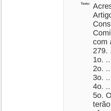
Texto:
Acres
Artig
Const
Comi
com a
279. ..
1o. ...
2o. ...
3o. ...
4o. ...
5o. 
terão