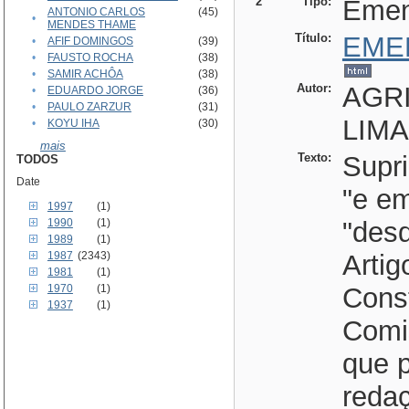
2
Tipo:
Eme
ANTONIO CARLOS
(45)
•
MENDES THAME
Título:
EME
•
AFIF DOMINGOS
(39)
•
FAUSTO ROCHA
(38)
•
SAMIR ACHÔA
(38)
Autor:
AGRI
•
EDUARDO JORGE
(36)
•
PAULO ZARZUR
(31)
LIMA
•
KOYU IHA
(30)
mais
Texto:
Supr
TODOS
Date
"e e
1997
(1)
1990
(1)
"desd
1989
(1)
1987
(2343)
Artig
1981
(1)
1970
(1)
Const
1937
(1)
Comi
que p
redaç