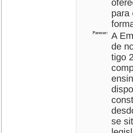
ofere
para 
forma
Parecer:
A Em
de no
tigo 
comp
ensi
disp
const
desd
se s
legis