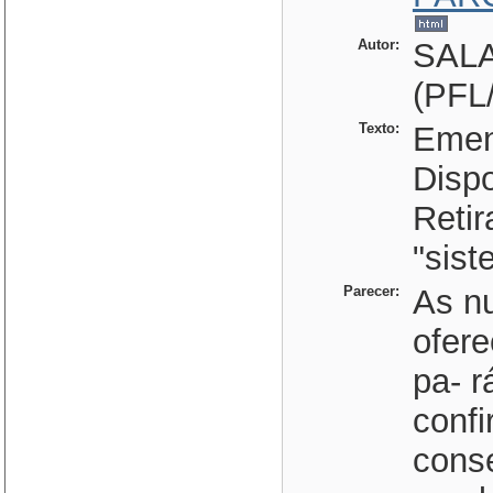
Autor:
SAL
(PFL
Texto:
Emen
Dispo
Retir
"sist
Parecer:
As n
ofere
pa- r
confi
cons