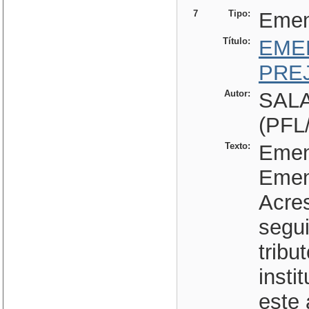
7
Tipo:
Eme
Título:
EME
PRE
Autor:
SAL
(PFL
Texto:
Emend
Emen
Acres
segu
tribu
insti
este 