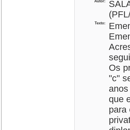
Autor:
SAL
(PFL
Texto:
Emend
Emen
Acres
segui
Os pr
"c" s
anos 
que 
para
priva