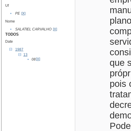
Uf
manu
•
PE
[X]
plano
Nome
comp
•
SALATIEL CARVALHO
[X]
TODOS
serv
Date
cons
1987
13
[X]
•
08
que s
própr
pois 
trata
decre
demo
Pode