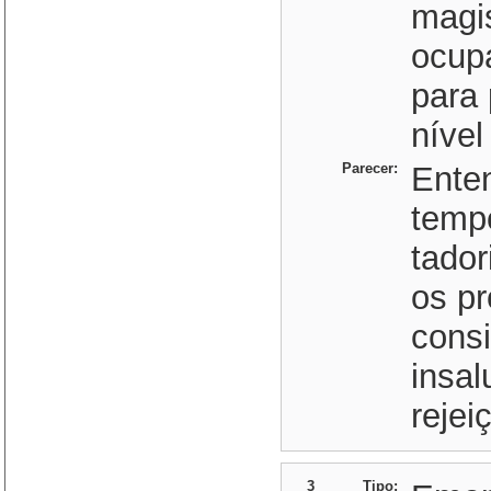
magis
ocupa
para 
nível
Parecer:
Ente
temp
tador
os pr
cons
insal
rejei
3
Tipo: