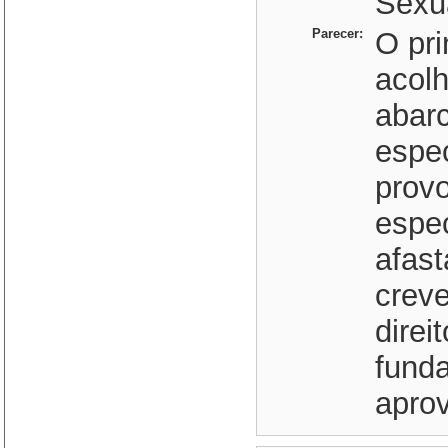
Sexua
Parecer:
O pri
acolh
abarc
espec
prov
espe
afast
crev
direi
funda
aprov