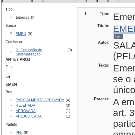
Tipo
1
Tipo:
Eme
•
Emenda
[X]
Banco
Título:
EME
EMEN
(9)
Comissao
Autor:
SAL
9 : Comissão de
(9)
•
(PFL
Sistematização
ANTE / PROJ
Texto:
Emen
Fase
se o 
Art
EMEN
único
Res
Parecer:
A em
•
PARCIALMENTE APROVADA
(4)
•
REJEITADA
(3)
art. 
•
APROVADA
(1)
•
PREJUDICADA
(1)
parti
Partido
empr
•
PFL
(9)