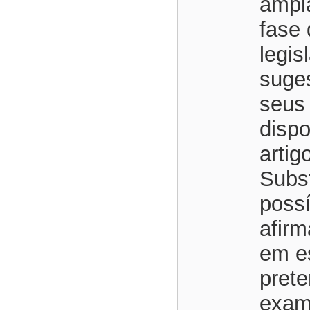
ampl
fase 
legis
suge
seus 
dispo
arti
Subst
possí
afirm
em es
prete
exam