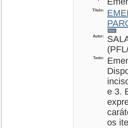
Eme
Título:
EME
PAR
Autor:
SAL
(PFL
Texto:
Emen
Dispo
incis
e 3. 
expre
carát
os it