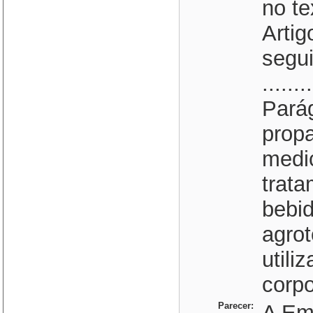
no te
Artig
segui
........
Parág
prop
medi
trata
bebid
agro
utili
corp
Parecer:
A Eme