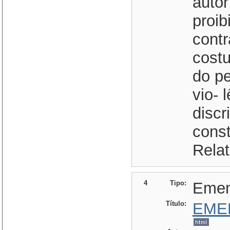
auto
proib
contr
cost
do p
vio- 
discr
const
Relat
4
Tipo:
Eme
Título:
EME