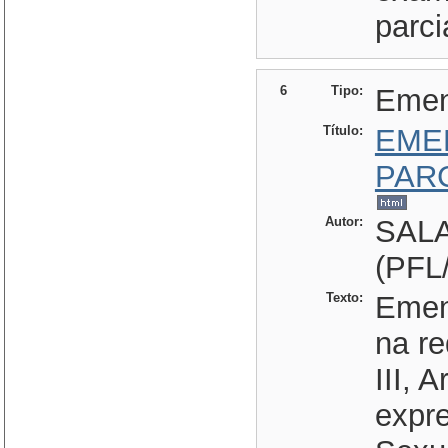
parci
6
Tipo:
Eme
Título:
EME
PAR
Autor:
SAL
(PFL
Texto:
Emen
na re
III, A
expr