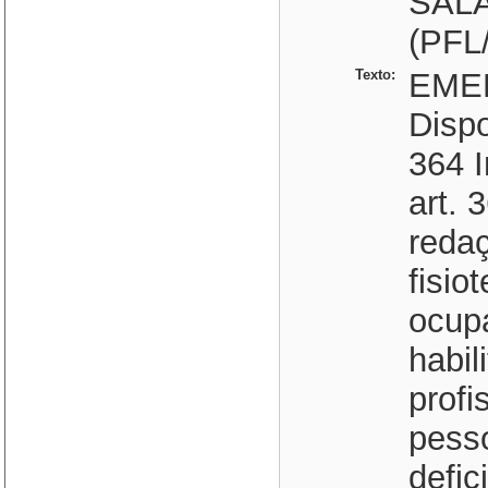
SAL
(PFL
Texto:
EME
Dispo
364 I
art. 
reda
fisio
ocup
habil
profi
pess
defi