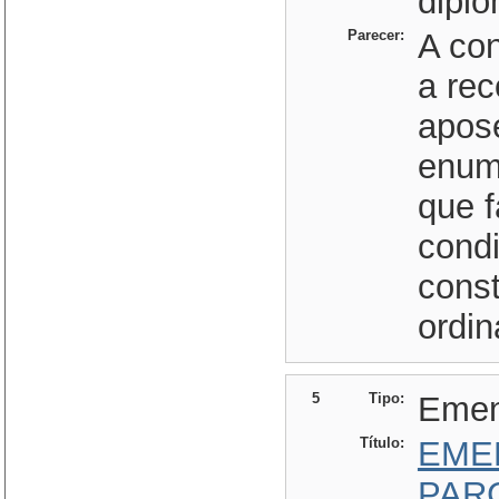
diplo
Parecer:
A con
a rec
apose
enum
que f
cond
const
ordin
5
Tipo:
Eme
Título:
EME
PAR