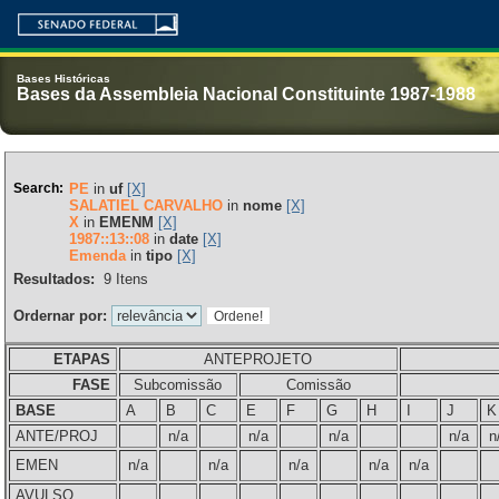
Bases Históricas
Bases da Assembleia Nacional Constituinte 1987-1988
Search:
PE
in
uf
[X]
SALATIEL CARVALHO
in
nome
[X]
X
in
EMENM
[X]
1987::13::08
in
date
[X]
Emenda
in
tipo
[X]
Resultados:
9
Itens
Ordernar por:
ETAPAS
ANTEPROJETO
FASE
Subcomissão
Comissão
BASE
A
B
C
E
F
G
H
I
J
K
ANTE/PROJ
n/a
n/a
n/a
n/a
n
EMEN
n/a
n/a
n/a
n/a
n/a
AVULSO