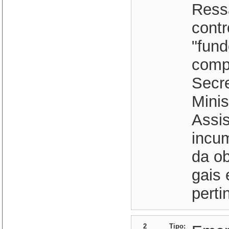
Ressa
contr
"fun
comp
Secre
Minis
Assis
incu
da o
gais 
perti
2
Tipo: