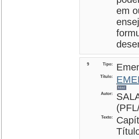
em ou
ensej
form
desen
9
Tipo:
Eme
Título:
EME
Autor:
SAL
(PFL
Texto:
Capí
Títu