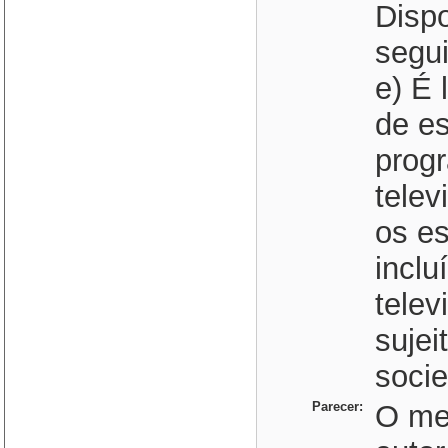
Dispo
segui
e) É 
de es
prog
telev
os es
inclu
telev
sujei
soci
Parecer:
O me