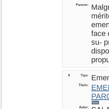
Parecer:
Malgr
mérit
emen
face 
su- p
dispo
propu
8
Tipo:
Eme
Título:
EME
PAR
Autor: