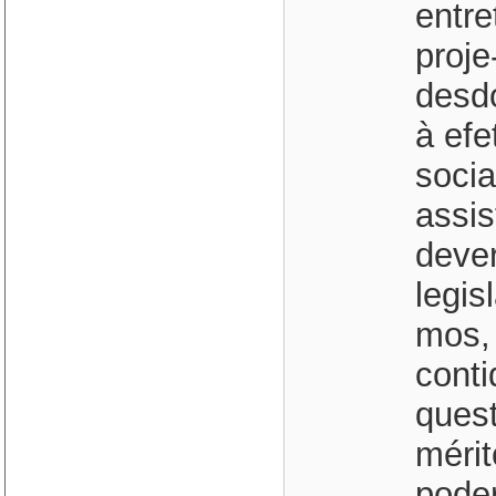
entre
proje
desd
à efe
soci
assis
dever
legis
mos, 
cont
quest
mérit
poder