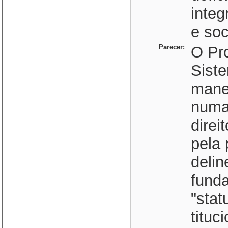
inte
e soc
Parecer:
O Pr
Sist
manei
numa
direi
pela 
deli
fund
"stat
tituc