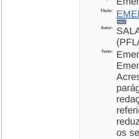
Eme
Título:
EME
Autor:
SAL
(PFL
Texto:
Emend
Emen
Acres
parág
redaç
refer
redu
os s