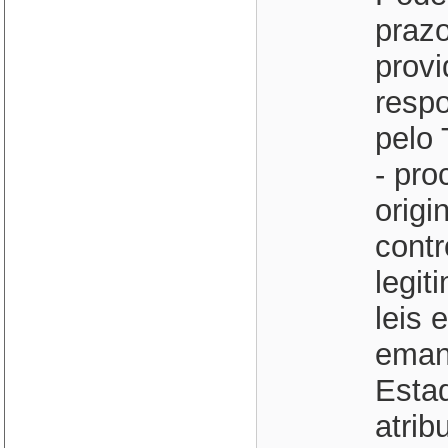
praz
provi
respo
pelo 
- pro
origi
contr
legit
leis 
eman
Estad
atrib