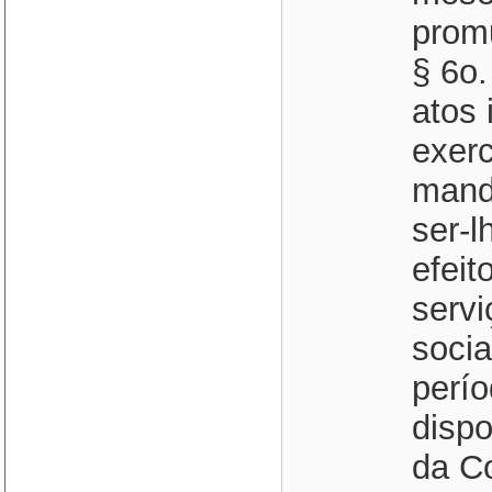
prom
§ 6o.
atos 
exerc
manda
ser-
efeit
servi
socia
perío
dispo
da Co