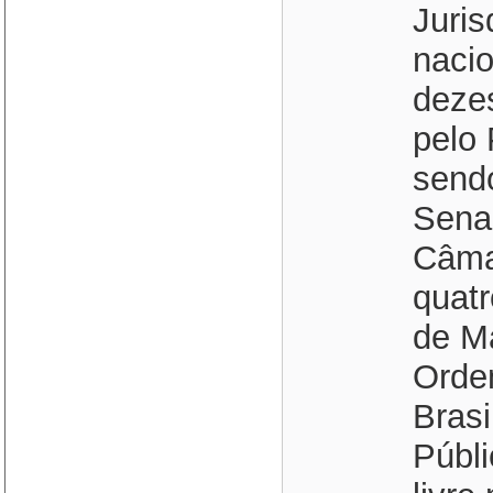
Juris
nacio
deze
pelo 
send
Senad
Câma
quatr
de Ma
Orde
Brasi
Públi