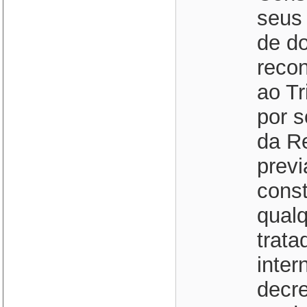
seus
de do
reco
ao Tr
por s
da Re
prev
const
qual
trata
inter
decre