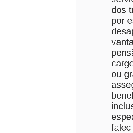
dos t
por e
desap
vant
pens
cargo
ou gr
asse
benef
inclu
espec
falec