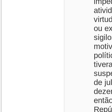
impe
ativi
virtu
ou ex
sigil
moti
polít
tiver
susp
de ju
deze
então
Repúb