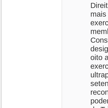
Dire
mais
exerc
memb
Const
desi
oito 
exer
ultra
sete
recon
poder