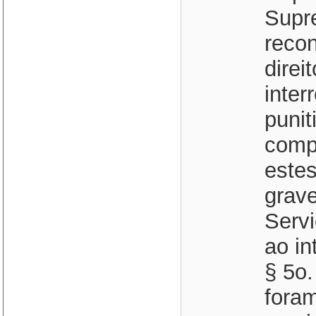
Supr
reco
direi
inter
punit
comp
estes
grave
Servi
ao in
§ 5o.
foram