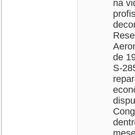
na vi
profi
decor
Reser
Aero
de 19
S-28
repa
econ
dispu
Congr
dentr
mese