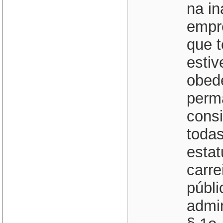
na in
empr
que t
estiv
obed
perm
consi
todas
esta
carre
públi
admin