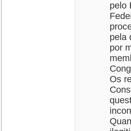
pelo
Feder
proc
pela 
por m
memb
Congr
Os re
Const
ques
incon
Quan