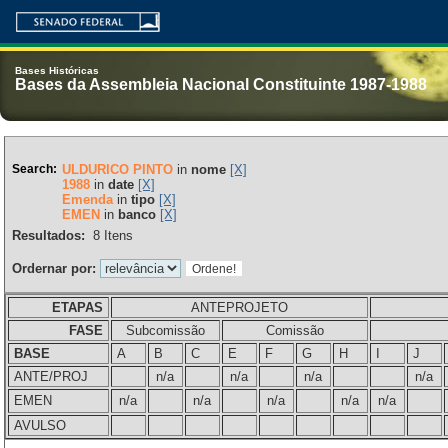
Bases Históricas
Bases da Assembleia Nacional Constituinte 1987-1988
Search:
ULDURICO PINTO
in
nome
[X]
1988
in
date
[X]
Emenda
in
tipo
[X]
EMEN
in
banco
[X]
Resultados:
8
Itens
Ordernar por:
ETAPAS
ANTEPROJETO
FASE
Subcomissão
Comissão
BASE
A
B
C
E
F
G
H
I
J
ANTE/PROJ
n/a
n/a
n/a
n/a
EMEN
n/a
n/a
n/a
n/a
n/a
AVULSO