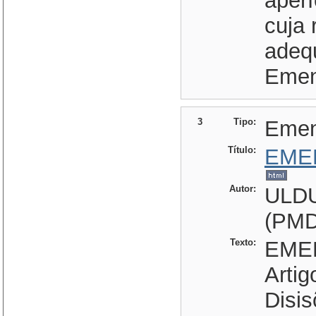
aperf
cuja 
adequ
Emen
3
Tipo:
Eme
Título:
EME
Autor:
ULD
(PMD
Texto:
EMEN
Artig
Disis