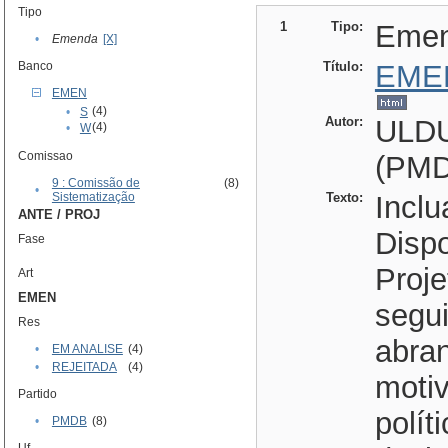
Tipo
1
Tipo:
Eme
•
Emenda
[X]
Banco
Título:
EME
EMEN
(4)
•
S
Autor:
ULD
(4)
•
W
Comissao
(PMD
9 : Comissão de
(8)
•
Sistematização
Texto:
Inclu
ANTE / PROJ
Dispo
Fase
Proje
Art
EMEN
segui
Res
abra
•
EM ANALISE
(4)
•
REJEITADA
(4)
moti
Partido
polít
•
PMDB
(8)