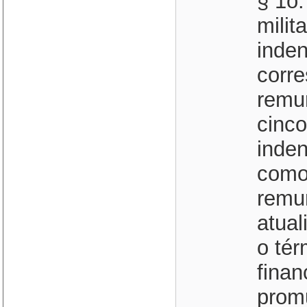
§ 1o.
milit
inden
corr
remu
cinc
inden
como
remun
atual
o tér
finan
prom