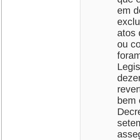
em d
exclu
atos 
ou c
fora
Legis
deze
rever
bem 
Decre
sete
asse