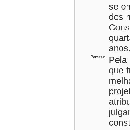
se e
dos 
Const
quart
anos
Parecer:
Pela 
que t
melho
proje
atrib
julga
const