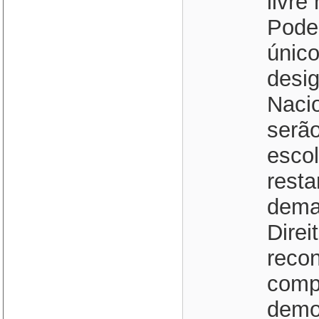
livr
Poder
único
desi
Nacio
serão
escol
resta
dema
Direi
reco
comp
demo