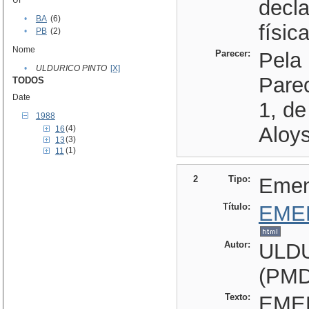
Uf
decl
•
BA
(6)
físic
•
PB
(2)
Nome
Parecer:
Pela 
•
ULDURICO PINTO
[X]
Pare
TODOS
Date
1, de
1988
Aloys
(4)
16
(3)
13
(1)
11
2
Tipo:
Eme
Título:
EME
Autor:
ULD
(PMD
Texto:
EME