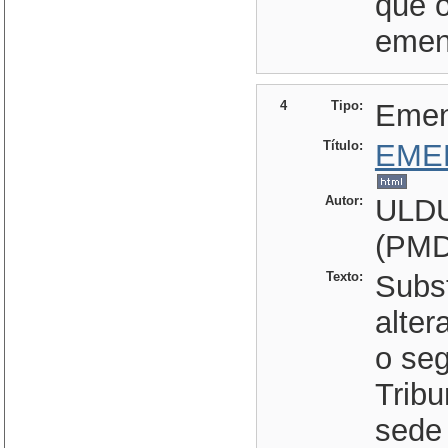
que o
emen
4
Tipo:
Eme
Título:
EME
Autor:
ULD
(PMD
Texto:
Subst
alte
o seg
Tribu
sede 