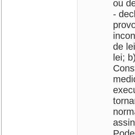
ou de
- dec
provo
incon
de le
lei; 
Const
medid
execu
torna
norma
assi
Pode