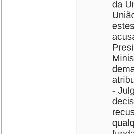
da Un
União
estes
acusa
Presi
Minis
dema
atrib
- Jul
decis
recu
qual
fund