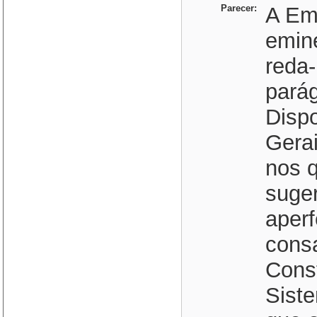
Parecer:
A Em
emin
reda-
parág
Dispo
Gerai
nos 
suge
aperf
cons
Const
Siste