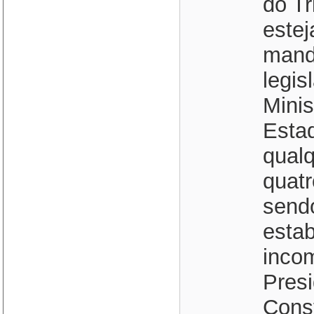
do Tr
estej
mand
legis
Minis
Estad
qual
quatr
send
estab
incom
Presi
Const