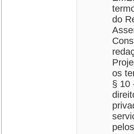
termo
do R
Asse
Const
redaç
Proje
os te
§ 10 
direi
priva
servi
pelo