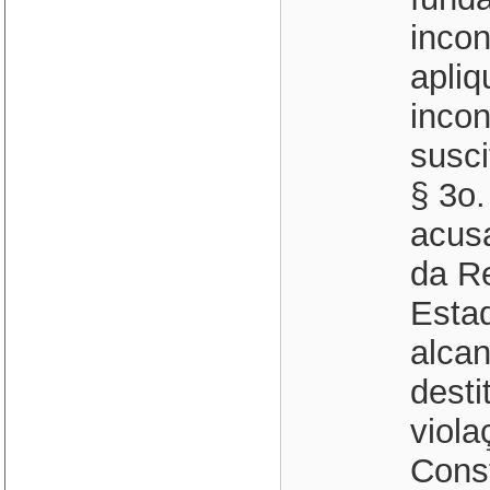
incon
apli
incon
susci
§ 3o.
acus
da Re
Estad
alcan
desti
viola
Const