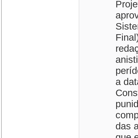
Proje
apro
Sist
Final
redaç
anist
períd
a da
Const
punid
comp
das 
que e