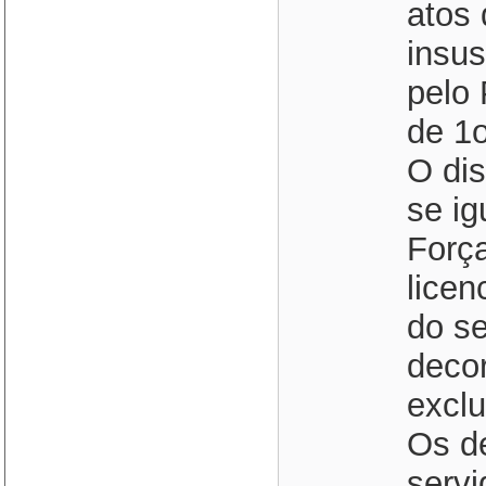
atos
insus
pelo 
de 1o
O dis
se i
Forç
lice
do se
deco
exclu
Os d
servi