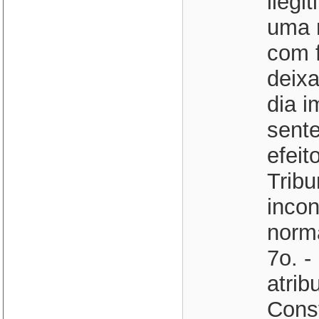
ilegi
uma 
com f
deixa
dia i
sente
efeit
Tribu
incon
norma
7o. -
atrib
Const