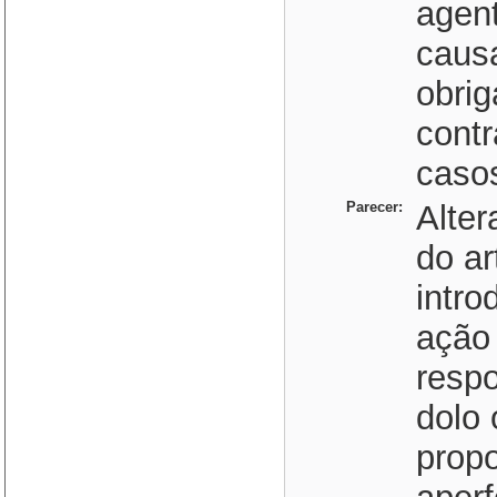
agent
causa
obrig
contr
casos
Parecer:
Alter
do ar
intro
ação 
resp
dolo 
propo