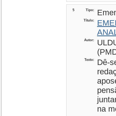
5
Tipo:
Eme
Título:
EME
ANA
Autor:
ULD
(PMD
Texto:
Dê-se
reda
apose
pensã
junt
na m