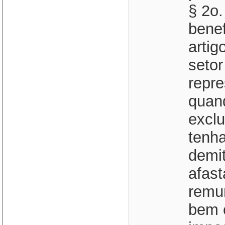
§ 2o
benef
artig
setor
repre
quan
exclu
tenh
demi
afast
remu
bem 