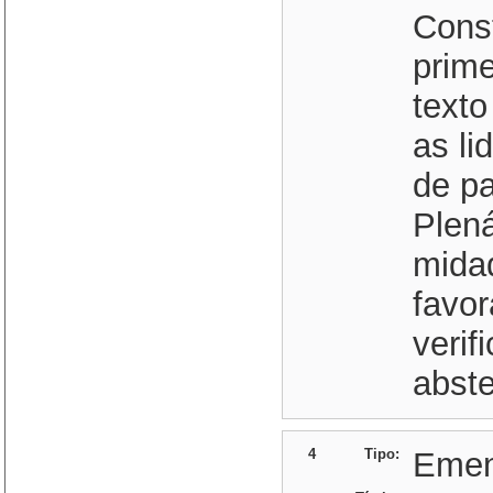
Const
prime
texto
as li
de p
Plená
mida
favor
verif
abste
4
Tipo:
Eme