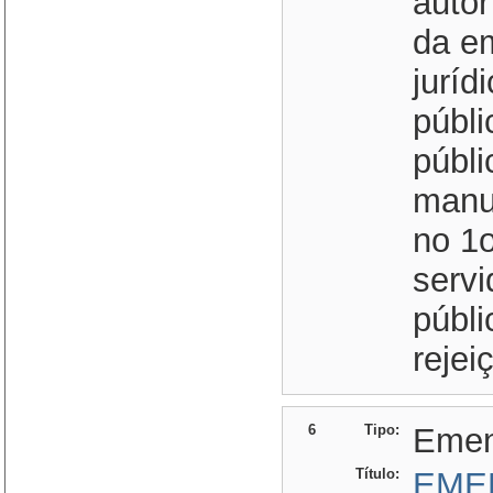
auto
da e
juríd
públi
públ
manu
no 1o
serv
públi
reje
6
Tipo:
Eme
Título:
EME