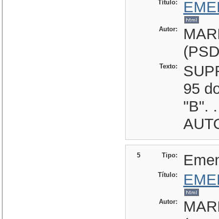
Título:
EME
Autor:
MAR
(PSD
Texto:
SUPRI
95 do
"B".
AUTO
5
Tipo:
Eme
Título:
EME
Autor:
MAR