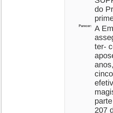
SUPRI
do Pr
prime
Parecer:
A Em
asse
ter- 
apose
anos,
cinco
efeti
magis
parte
207 d