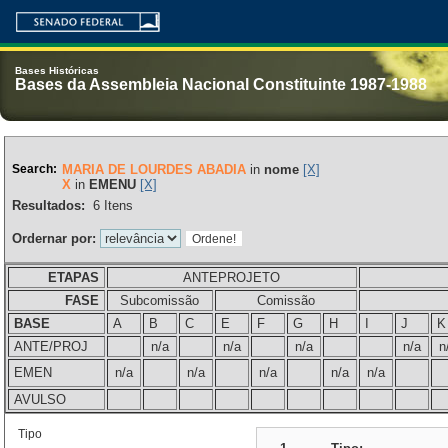
Bases Históricas
Bases da Assembleia Nacional Constituinte 1987-1988
Search:
MARIA DE LOURDES ABADIA
in
nome
[X]
X
in
EMENU
[X]
Resultados:
6
Itens
Ordernar por:
ETAPAS
ANTEPROJETO
FASE
Subcomissão
Comissão
BASE
A
B
C
E
F
G
H
I
J
K
ANTE/PROJ
n/a
n/a
n/a
n/a
n
EMEN
n/a
n/a
n/a
n/a
n/a
AVULSO
Tipo