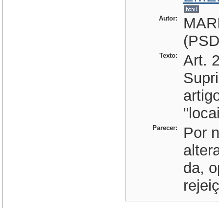
Autor:
MAR
(PSD
Texto:
Art. 
Supri
artig
"locai
Parecer:
Por n
alter
da, 
rejei