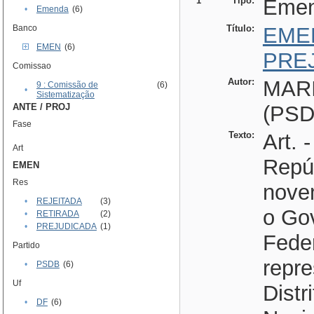
1
Tipo:
Eme
•
Emenda
(6)
Banco
Título:
EME
EMEN
(6)
PRE
Comissao
Autor:
MAR
9 : Comissão de
(6)
•
Sistematização
ANTE / PROJ
(PSD
Fase
Texto:
Art. 
Art
Repúb
EMEN
Res
nove
•
REJEITADA
(3)
o Gov
•
RETIRADA
(2)
•
PREJUDICADA
(1)
Feder
Partido
repr
•
PSDB
(6)
Uf
Distr
•
DF
(6)