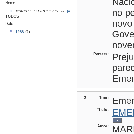
Nacio
Nome
no pe
•
MARIA DE LOURDES ABADIA
[X]
TODOS
novo
Date
Gove
1988
(6)
nove
Parecer:
Prej
parec
Emen
2
Tipo:
Eme
Título:
EME
Autor:
MAR