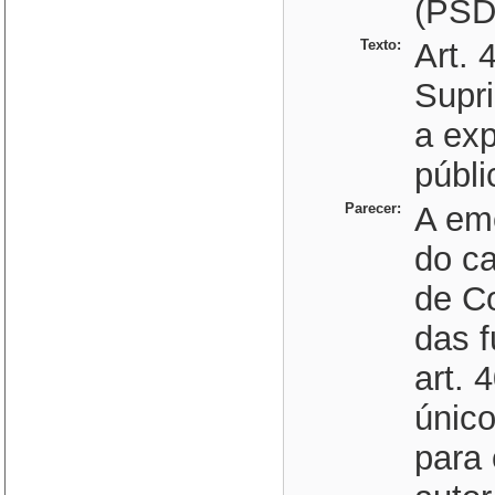
(PSD
Texto:
Art. 
Supri
a ex
públi
Parecer:
A em
do ca
de Co
das f
art. 
único
para 