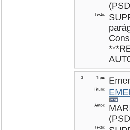
(PSD
Texto:
SUPR
parág
Const
***R
AUTO
3
Tipo:
Eme
Título:
EME
Autor:
MAR
(PSD
Texto: