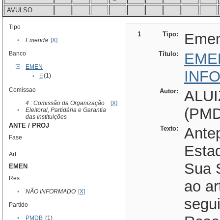
AVULSO
Tipo
1
Tipo:
Eme
•
Emenda
[X]
Banco
Título:
EME
EMEN
INF
(1)
•
E
Comissao
Autor:
ALU
4 : Comissão da Organização
[X]
(PMD
•
Eleitoral, Partidária e Garantia
das Instituições
ANTE / PROJ
Texto:
Ante
Fase
Esta
Art
Sua 
EMEN
Res
ao ar
•
NÃO INFORMADO
[X]
segui
Partido
•
PMDB
(1)