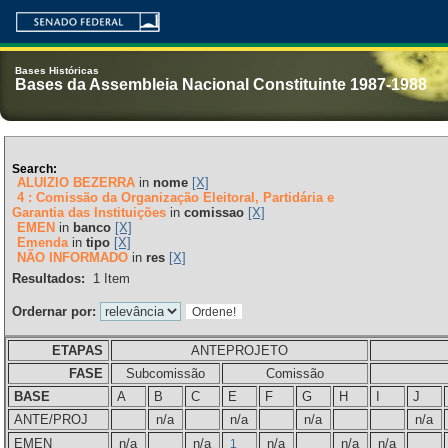
Bases Históricas
Bases da Assembleia Nacional Constituinte 1987-1988
Search:
ALUIZIO BEZERRA
in
nome
[X]
4 : Comissão da Organização Eleitoral, Partidária e
Garantia das Instituições
in
comissao
[X]
EMEN
in
banco
[X]
Emenda
in
tipo
[X]
NÃO INFORMADO
in
res
[X]
Resultados:
1
Item
Ordernar por:
ETAPAS
ANTEPROJETO
FASE
Subcomissão
Comissão
BASE
A
B
C
E
F
G
H
I
J
ANTE/PROJ
n/a
n/a
n/a
n/a
EMEN
n/a
n/a
n/a
n/a
n/a
1