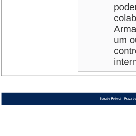
poder
cola
Arma
um o
contr
inter
Senado Federal - Praça do