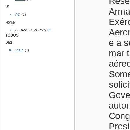
Rese
Uf
Armad
•
AC
(1)
Exérc
Nome
Aeron
•
ALUIZIO BEZERRA
[X]
TODOS
e a s
Date
1987
(1)
mar t
aéreo
Some
solic
Gove
auto
Cong
Pres