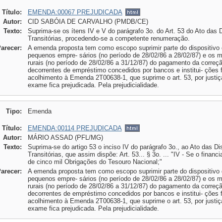
Título:
EMENDA:00067 PREJUDICADA
Autor:
CID SABÓIA DE CARVALHO (PMDB/CE)
Texto:
Suprima-se os ítens IV e V do parágrafo 3o. do Art. 53 do Ato das 
Transitórias, procedendo-se a competente renumeração.
Parecer:
A emenda proposta tem como escopo suprimir parte do dispositivo d
pequenos empre- sários (no período de 28/02/86 a 28/02/87) e os m
rurais (no período de 28/02/86 a 31/12/87) do pagamento da correç
decorrentes de empréstimo concedidos por bancos e institui- ções 
acolhimento à Emenda 2T00638-1, que suprime o art. 53, por justi
exame fica prejudicada. Pela prejudicialidade.
Tipo:
Emenda
Título:
EMENDA:00114 PREJUDICADA
Autor:
MÁRIO ASSAD (PFL/MG)
Texto:
Suprima-se do artigo 53 o inciso IV do parágrafo 3o., ao Ato das D
Transitórias, que assim dispõe: Art. 53... § 3o. ... "IV - Se o financi
de cinco mil Obrigações do Tesouro Nacional;"
Parecer:
A emenda proposta tem como escopo suprimir parte do dispositivo d
pequenos empre- sários (no período de 28/02/86 a 28/02/87) e os m
rurais (no período de 28/02/86 a 31/12/87) do pagamento da correç
decorrentes de empréstimo concedidos por bancos e institui- ções 
acolhimento à Emenda 2T00638-1, que suprime o art. 53, por justi
exame fica prejudicada. Pela prejudicialidade.