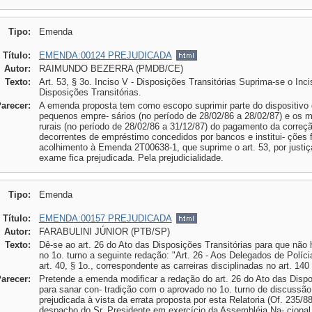
Tipo:
Emenda
Título:
EMENDA:00124 PREJUDICADA
Autor:
RAIMUNDO BEZERRA (PMDB/CE)
Texto:
Art. 53, § 3o. Inciso V - Disposições Transitórias Suprima-se o Inci
Disposições Transitórias.
Parecer:
A emenda proposta tem como escopo suprimir parte do dispositivo d
pequenos empre- sários (no período de 28/02/86 a 28/02/87) e os m
rurais (no período de 28/02/86 a 31/12/87) do pagamento da correç
decorrentes de empréstimo concedidos por bancos e institui- ções 
acolhimento à Emenda 2T00638-1, que suprime o art. 53, por justi
exame fica prejudicada. Pela prejudicialidade.
Tipo:
Emenda
Título:
EMENDA:00157 PREJUDICADA
Autor:
FARABULINI JÚNIOR (PTB/SP)
Texto:
Dê-se ao art. 26 do Ato das Disposições Transitórias para que não 
no 1o. turno a seguinte redação: "Art. 26 - Aos Delegados de Polícia
art. 40, § 1o., correspondente as carreiras disciplinadas no art. 140
Parecer:
Pretende a emenda modificar a redação do art. 26 do Ato das Dispos
para sanar con- tradição com o aprovado no 1o. turno de discussão
prejudicada à vista da errata proposta por esta Relatoria (Of. 235/
despacho do Sr. Presidente em exercício da Assembléia Na- cional 