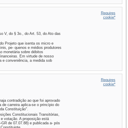
Requires
cookie*
so V, do § 3o., do Art. 53, do Ato das
o Projeto que isenta os micro e
inis, pe- quenos e médios produtores
ão monetária sobre débitos
financeiras. Em virtude de nosso
ça e conveniência, a medida sob
Requires
cookie*
haja contradição ao que foi aprovado
 de carreira aplica-se o princípio do
 da Constituição".
ições Constitucionais Transitórias,
 e votação. A proposição está
88-GR de 07.07.88) e publicada a- pós
Constituinte.