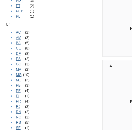
•
PDT
(3)
•
PT
(2)
•
PCB
(1)
•
PL
(1)
Uf
•
AC
(2)
•
AM
(2)
•
BA
(5)
•
CE
(8)
•
DF
(8)
•
ES
(2)
•
GO
(3)
4
•
MA
(2)
•
MG
(10)
•
MT
(3)
•
PB
(3)
•
PE
(4)
•
PI
(1)
•
PR
(4)
•
RJ
(2)
•
RN
(2)
•
RO
(2)
•
RS
(5)
•
SE
(1)