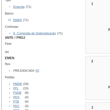
Tipo
1
•
Emenda
(71)
Banco
EMEN
(71)
Comissao
•
9 : Comissão de Sistematização
(71)
ANTE / PROJ
Fase
Art
EMEN
2
Res
•
PREJUDICADA
[X]
Partido
•
PMDB
(29)
•
PFL
(15)
•
PSDB
(9)
•
PDS
(4)
•
PTB
(4)
•
PDC
(3)
3