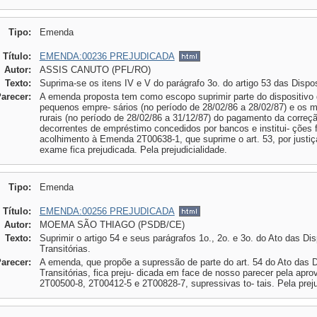
Tipo:
Emenda
Título:
EMENDA:00236 PREJUDICADA
Autor:
ASSIS CANUTO (PFL/RO)
Texto:
Suprima-se os itens IV e V do parágrafo 3o. do artigo 53 das Dispos
Parecer:
A emenda proposta tem como escopo suprimir parte do dispositivo d
pequenos empre- sários (no período de 28/02/86 a 28/02/87) e os m
rurais (no período de 28/02/86 a 31/12/87) do pagamento da correç
decorrentes de empréstimo concedidos por bancos e institui- ções 
acolhimento à Emenda 2T00638-1, que suprime o art. 53, por justi
exame fica prejudicada. Pela prejudicialidade.
Tipo:
Emenda
Título:
EMENDA:00256 PREJUDICADA
Autor:
MOEMA SÃO THIAGO (PSDB/CE)
Texto:
Suprimir o artigo 54 e seus parágrafos 1o., 2o. e 3o. do Ato das Di
Transitórias.
Parecer:
A emenda, que propõe a supressão de parte do art. 54 do Ato das D
Transitórias, fica preju- dicada em face de nosso parecer pela ap
2T00500-8, 2T00412-5 e 2T00828-7, supressivas to- tais. Pela preju