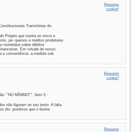
Requires
cookie*
onstitucionais Transitórias do
o Projeto que isenta os micro e
inis, pe- quenos e médios produtores
ão monetária sobre débitos
financeiras. Em virtude de nosso
ça e conveniência, a medida sob
Requires
cookie*
ssão: "NO MÍNIMO"". Item II -
os não figuram no seu texto. A falta
s dis- positivos que o ilustre
Requires