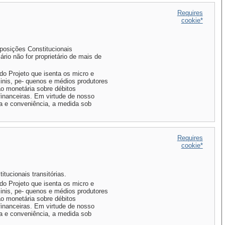
Requires
cookie*
sposições Constitucionais
iário não for proprietário de mais de
o Projeto que isenta os micro e
inis, pe- quenos e médios produtores
ão monetária sobre débitos
financeiras. Em virtude de nosso
ça e conveniência, a medida sob
Requires
cookie*
itucionais transitórias.
o Projeto que isenta os micro e
inis, pe- quenos e médios produtores
ão monetária sobre débitos
financeiras. Em virtude de nosso
ça e conveniência, a medida sob