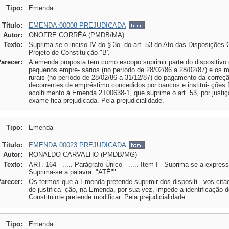
Tipo:
Emenda
Título:
EMENDA:00008 PREJUDICADA
Autor:
ONOFRE CORRÊA (PMDB/MA)
Texto:
Suprima-se o inciso IV do § 3o. do art. 53 do Ato das Disposições C
Projeto de Constituição "B'.
Parecer:
A emenda proposta tem como escopo suprimir parte do dispositivo d
pequenos empre- sários (no período de 28/02/86 a 28/02/87) e os m
rurais (no período de 28/02/86 a 31/12/87) do pagamento da correç
decorrentes de empréstimo concedidos por bancos e institui- ções 
acolhimento à Emenda 2T00638-1, que suprime o art. 53, por justi
exame fica prejudicada. Pela prejudicialidade.
Tipo:
Emenda
Título:
EMENDA:00023 PREJUDICADA
Autor:
RONALDO CARVALHO (PMDB/MG)
Texto:
ART. 164 - ..... Parágrafo Único - ..... Item I - Suprima-se a expre
Suprima-se a palavra: "ATÉ""
Parecer:
Os termos que a Emenda pretende suprimir dos dispositi - vos citad
de justifica- ção, na Emenda, por sua vez, impede a identificação do
Constituinte pretende modificar. Pela prejudicialidade.
Tipo:
Emenda