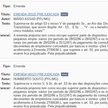
Tipo:
Emenda
Título:
EMENDA:00115 PREJUDICADA
Autor:
MÁRIO ASSAD (PFL/MG)
Texto:
Suprima-se do artigo 53 o inciso V do parágrafo 3o., ao Ato das Di
Transitórias, que assim dispõe: Art - 53... § 3o. ... "V - se o benefic
cinco módulos rurais""
Parecer:
A emenda proposta tem como escopo suprimir parte do dispositivo d
pequenos empre- sários (no período de 28/02/86 a 28/02/87) e os m
rurais (no período de 28/02/86 a 31/12/87) do pagamento da correç
decorrentes de empréstimo concedidos por bancos e institui- ções 
acolhimento à Emenda 2T00638-1, que suprime o art. 53, por justi
exame fica prejudicada. Pela prejudicialidade.
Tipo:
Emenda
Título:
EMENDA:00123 PREJUDICADA
Autor:
HUMBERTO SOUTO (PFL/MG)
Texto:
Suprima-se o inciso V, § 3o. do art. 53 do ato das disposições const
Parecer:
A emenda proposta tem como escopo suprimir parte do dispositivo d
pequenos empre- sários (no período de 28/02/86 a 28/02/87) e os m
rurais (no período de 28/02/86 a 31/12/87) do pagamento da correç
decorrentes de empréstimo concedidos por bancos e institui- ções 
acolhimento à Emenda 2T00638-1, que suprime o art. 53, por justi
exame fica prejudicada. Pela prejudicialidade.