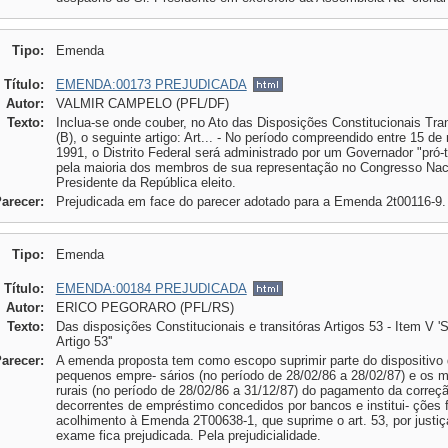
Tipo:
Emenda
Título:
EMENDA:00173 PREJUDICADA
Autor:
VALMIR CAMPELO (PFL/DF)
Texto:
Inclua-se onde couber, no Ato das Disposições Constitucionais Tran
(B), o seguinte artigo: Art... - No período compreendido entre 15 
1991, o Distrito Federal será administrado por um Governador "pró-t
pela maioria dos membros de sua representação no Congresso Nac
Presidente da República eleito.
Parecer:
Prejudicada em face do parecer adotado para a Emenda 2t00116-9.
Tipo:
Emenda
Título:
EMENDA:00184 PREJUDICADA
Autor:
ERICO PEGORARO (PFL/RS)
Texto:
Das disposições Constitucionais e transitóras Artigos 53 - Item V '
Artigo 53''
Parecer:
A emenda proposta tem como escopo suprimir parte do dispositivo d
pequenos empre- sários (no período de 28/02/86 a 28/02/87) e os m
rurais (no período de 28/02/86 a 31/12/87) do pagamento da correç
decorrentes de empréstimo concedidos por bancos e institui- ções 
acolhimento à Emenda 2T00638-1, que suprime o art. 53, por justi
exame fica prejudicada. Pela prejudicialidade.