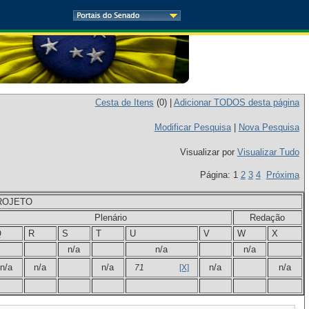
Cesta de Itens
(
0
) |
Adicionar TODOS desta página
Modificar Pesquisa
|
Nova Pesquisa
Visualizar por
Visualizar Tudo
Página: 1
2
3
4
Próxima
ROJETO
Plenário
Redação
Q
R
S
T
U
V
W
X
n/a
n/a
n/a
n/a
n/a
n/a
n/a
n/a
71
[X]