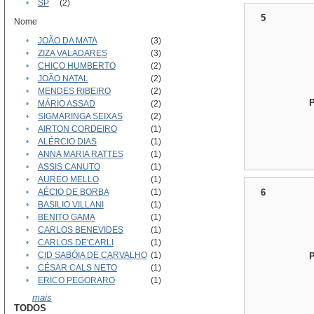
•
SP
(2)
5
Nome
•
JOÃO DA MATA
(3)
•
ZIZA VALADARES
(3)
•
CHICO HUMBERTO
(2)
•
JOÃO NATAL
(2)
•
MENDES RIBEIRO
(2)
•
MÁRIO ASSAD
(2)
•
SIGMARINGA SEIXAS
(2)
•
AIRTON CORDEIRO
(1)
•
ALÉRCIO DIAS
(1)
•
ANNA MARIA RATTES
(1)
•
ASSIS CANUTO
(1)
•
AUREO MELLO
(1)
•
AÉCIO DE BORBA
(1)
6
•
BASILIO VILLANI
(1)
•
BENITO GAMA
(1)
•
CARLOS BENEVIDES
(1)
•
CARLOS DE'CARLI
(1)
•
CID SABÓIA DE CARVALHO
(1)
•
CÉSAR CALS NETO
(1)
•
ERICO PEGORARO
(1)
mais
TODOS