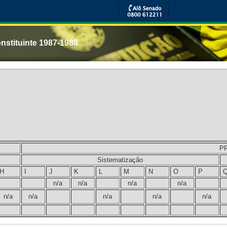
nstituinte 1987-1988
P
Sistematização
H
I
J
K
L
M
N
O
P
n/a
n/a
n/a
n/a
n/a
n/a
n/a
n/a
n/a