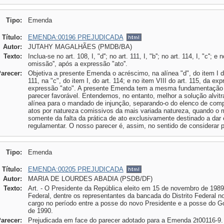
Tipo:
Emenda
Título:
EMENDA:00196 PREJUDICADA
Autor:
JUTAHY MAGALHÃES (PMDB/BA)
Texto:
Inclua-se no art. 108, I, "d''; no art. 111, I, "b''; no art. 114, I, "c''; 
omissão'', após a expressão "ato''.
Parecer:
Objetiva a presente Emenda o acréscimo, na alínea "d", do item I do 
111, na "c", do item I, do art. 114; e no item VIII do art. 115, da e
expressão "ato". A presente Emenda tem a mesma fundamentação
parecer favorável. Entendemos, no entanto, melhor a solução alvitr
alínea para o mandado de injunção, separando-o do elenco de comp
atos por natureza comissivos da mais variada natureza, quando o 
somente da falta da prática de ato exclusivamente destinado a dar 
regulamentar. O nosso parecer é, assim, no sentido de considerar pr
Tipo:
Emenda
Título:
EMENDA:00205 PREJUDICADA
Autor:
MARIA DE LOURDES ABADIA (PSDB/DF)
Texto:
Art. - O Presidente da República eleito em 15 de novembro de 1989
Federal, dentre os representantes da bancada do Distrito Federal n
cargo no período entre a posse do novo Presidente e a posse do G
de 1990.
Parecer:
Prejudicada em face do parecer adotado para a Emenda 2t00116-9.