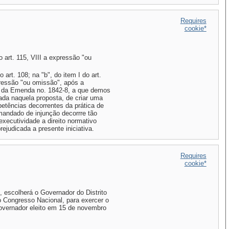
Requires
cookie*
e no art. 115, VIII a expressão "ou
art. 108; na "b", do item I do art.
xpressão "ou omissão", após a
 da Emenda no. 1842-8, a que demos
ada naquela proposta, de criar uma
etências decorrentes da prática de
mandado de injunção decorrre tão
executividade a direito normativo
ejudicada a presente iniciativa.
Requires
cookie*
, escolherá o Governador do Distrito
o Congresso Nacional, para exercer o
overnador eleito em 15 de novembro