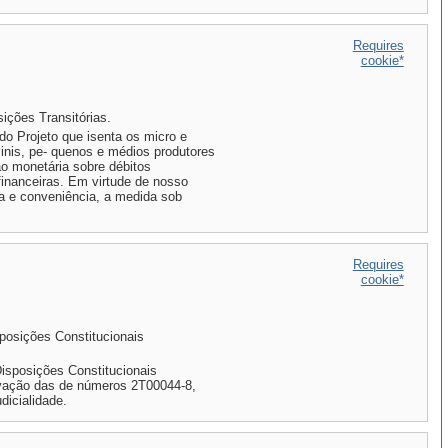
Requires
cookie*
ições Transitórias.
o Projeto que isenta os micro e
inis, pe- quenos e médios produtores
ão monetária sobre débitos
financeiras. Em virtude de nosso
ça e conveniência, a medida sob
Requires
cookie*
sposições Constitucionais
isposições Constitucionais
rovação das de números 2T00044-8,
dicialidade.