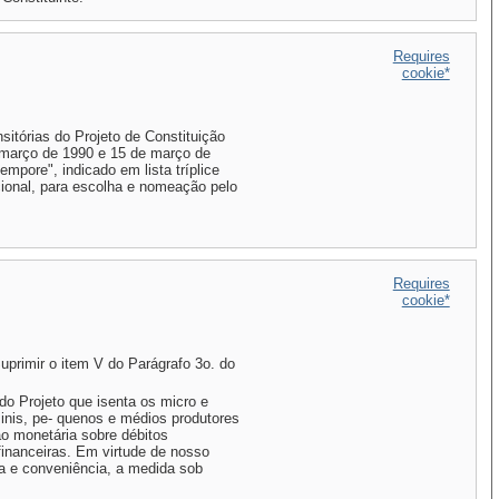
Requires
cookie*
sitórias do Projeto de Constituição
de março de 1990 e 15 de março de
empore", indicado em lista tríplice
ional, para escolha e nomeação pelo
Requires
cookie*
Suprimir o item V do Parágrafo 3o. do
o Projeto que isenta os micro e
inis, pe- quenos e médios produtores
ão monetária sobre débitos
financeiras. Em virtude de nosso
ça e conveniência, a medida sob