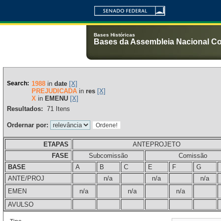
Bases Históricas
Bases da Assembleia Nacional Co
Search:
1988
in
date
[X]
PREJUDICADA
in
res
[X]
X
in
EMENU
[X]
Resultados:
71
Itens
Ordernar por:
ETAPAS
ANTEPROJETO
FASE
Subcomissão
Comissão
BASE
A
B
C
E
F
G
ANTE/PROJ
n/a
n/a
n/a
EMEN
n/a
n/a
n/a
AVULSO