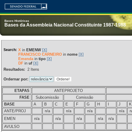
Bases Históricas
Bases da Assembleia Nacional Constituinte 1987-1988
Search:
X
in
EMENW
[X]
FRANCISCO CARNEIRO
in
nome
[X]
Emenda
in
tipo
[X]
DF
in
uf
[X]
Resultados:
2
Itens
Ordernar por:
ETAPAS
ANTEPROJETO
FASE
Subcomissão
Comissão
BASE
A
B
C
E
F
G
H
I
J
K
ANTE/PROJ
n/a
n/a
n/a
n/a
n
EMEN
n/a
n/a
n/a
n/a
n/a
AVULSO