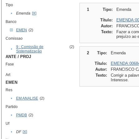
Tipo
1
Tipo:
Emenda
•
Emenda
[X]
Título:
EMENDA:00
Banco
Autor:
FRANCISCO
EMEN
(2)
Texto:
Fazer a corr
prejuízo ao e
Comissao
9 : Comissão de
(2)
•
Sistematização
2
Tipo:
Emenda
ANTE / PROJ
Título:
EMENDA:0068
Fase
Autor:
FRANCISCO C
Art
Texto:
Corrigir a palav
Interesse.
EMEN
Res
•
EM ANALISE
(2)
Partido
•
PMDB
(2)
Uf
•
DF
[X]