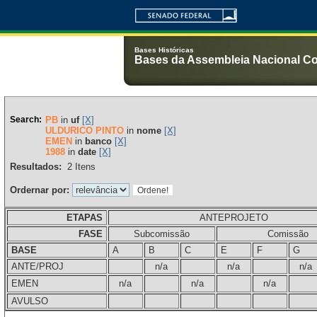
Bases Históricas
Bases da Assembleia Nacional Co
Search:
PB
in
uf
[X]
ULDURICO PINTO
in
nome
[X]
EMEN
in
banco
[X]
1988
in
date
[X]
Resultados:
2
Itens
Ordernar por:
ETAPAS
ANTEPROJETO
FASE
Subcomissão
Comissão
BASE
A
B
C
E
F
G
ANTE/PROJ
n/a
n/a
n/a
EMEN
n/a
n/a
n/a
AVULSO