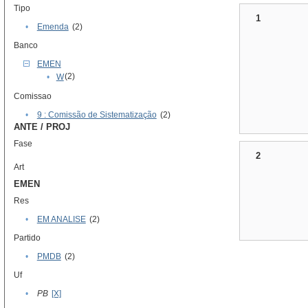
Tipo
1
•
Emenda
(2)
Banco
EMEN
(2)
•
W
Comissao
•
9 : Comissão de Sistematização
(2)
ANTE / PROJ
Fase
2
Art
EMEN
Res
•
EM ANALISE
(2)
Partido
•
PMDB
(2)
Uf
•
PB
[X]