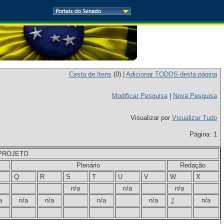
Cesta de Itens
(
0
) |
Adicionar TODOS desta página
Modificar Pesquisa
|
Nova Pesquisa
Visualizar por
Visualizar Tudo
Página: 1
PROJETO
Plenário
Redação
Q
R
S
T
U
V
W
X
n/a
n/a
n/a
a
n/a
n/a
n/a
n/a
n/a
2