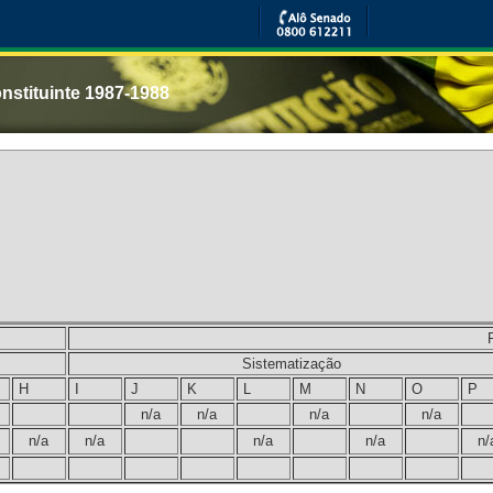
nstituinte 1987-1988
Sistematização
H
I
J
K
L
M
N
O
P
n/a
n/a
n/a
n/a
n/a
n/a
n/a
n/a
n/