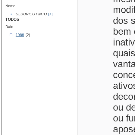
Nome
modif
•
ULDURICO PINTO
[X]
dos s
TODOS
Date
bem 
1988
(2)
inati
quais
vant
conc
ativo
deco
ou de
ou f
apose