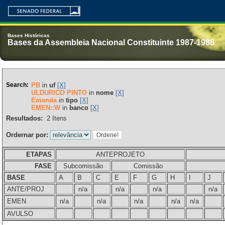
Bases Históricas
Bases da Assembleia Nacional Constituinte 1987-1988
Search:
PB
in
uf
[X]
ULDURICO PINTO
in
nome
[X]
Emenda
in
tipo
[X]
EMEN::W
in
banco
[X]
Resultados:
2
Itens
Ordernar por:
ETAPAS
ANTEPROJETO
FASE
Subcomissão
Comissão
BASE
A
B
C
E
F
G
H
I
J
ANTE/PROJ
n/a
n/a
n/a
n/a
EMEN
n/a
n/a
n/a
n/a
n/a
AVULSO