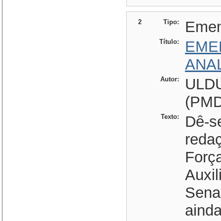
2
Tipo:
Eme
Título:
EME
ANA
Autor:
ULD
(PMD
Texto:
Dê-se
redaç
Forç
Auxil
Senad
aind