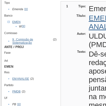
Tipo
1
Tipo:
Eme
•
Emenda
[X]
Banco
Título:
EME
EMEN
ANA
[X]
•
W
Comissao
Autor:
ULD
9 : Comissão de
(2)
•
(PMD
Sistematização
ANTE / PROJ
Texto:
Dê-se
Fase
reda
Art
EMEN
apose
Res
pensã
•
EM ANALISE
(2)
Partido
junt
•
PMDB
(2)
na m
Uf
mesm
•
PB
[X]