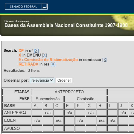
Bases Históricas
Bases da Assembleia Nacional Constituinte 1987-1988
Search:
DF
in
uf
[X]
X
in
EMENU
[X]
9 : Comissão de Sistematização
in
comissao
[X]
RETIRADA
in
res
[X]
Resultados:
3
Itens
Ordernar por:
ETAPAS
ANTEPROJETO
FASE
Subcomissão
Comissão
BASE
A
B
C
E
F
G
H
I
J
K
ANTE/PROJ
n/a
n/a
n/a
n/a
n
EMEN
n/a
n/a
n/a
n/a
n/a
AVULSO