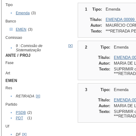
Tipo
1
Tipo:
Emenda
•
Emenda
(3)
Título:
EMENDA:00099
Banco
Autor:
MAURÍCIO CORR
EMEN
(3)
Texto:
***RETIRADA P
Comissao
9 : Comissão de
[X]
2
Tipo:
Emenda
•
Sistematização
ANTE / PROJ
Título:
EMENDA:00
Fase
Autor:
MARIA DE 
Texto:
SUPRIMIR o A
Art
***RETIRAD
EMEN
Res
3
Tipo:
Emenda
•
RETIRADA
[X]
Título:
EMENDA:00
Partido
Autor:
MARIA DE 
Texto:
SUPRIMIR o i
•
PSDB
(2)
***RETIRAD
•
PDT
(1)
Uf
•
DF
[X]