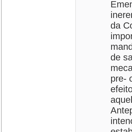
Emen
inere
da Co
impo
mand
de sa
meca
pre-
efeit
aquel
Antep
inten
estab