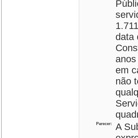
Públi
servi
1.711
data
Const
anos 
em c
não t
qual
Servi
quadr
Parecer:
A Su
expre