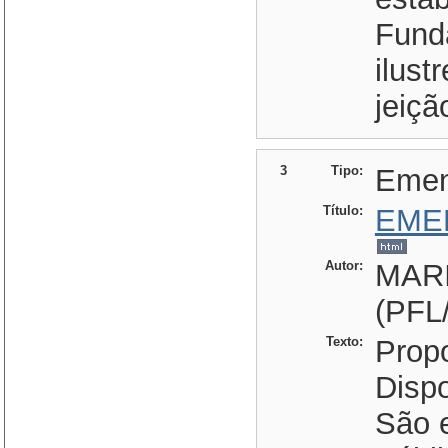
Funda
ilust
jeiç
3
Tipo:
Eme
Título:
EME
Autor:
MAR
(PFL
Texto:
Prop
Dispo
São e