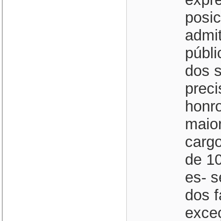
posic
admit
públi
dos 
preci
honr
maior
carg
de 1
es- s
dos f
exce