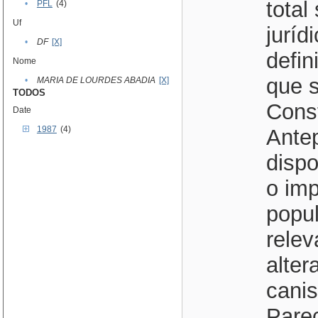
total
•
PFL
(4)
Uf
juríd
•
DF
[X]
defin
Nome
que s
•
MARIA DE LOURDES ABADIA
[X]
TODOS
Const
Date
1987
(4)
Ante
dispo
o imp
popul
relev
alter
cani
Pare