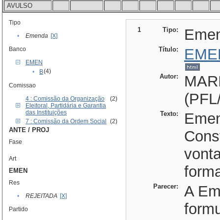
AVULSO
Tipo
1
Tipo:
Eme
•
Emenda
[X]
Banco
Título:
EME
EMEN
(4)
•
B
Autor:
MAR
Comissao
(PFL
4 : Comissão da Organização
(2)
Eleitoral, Partidária e Garantia
das Instituições
Texto:
Emend
7 : Comissão da Ordem Social
(2)
ANTE / PROJ
Const
Fase
vont
Art
forma
EMEN
Res
Parecer:
A Em
•
REJEITADA
[X]
formu
Partido