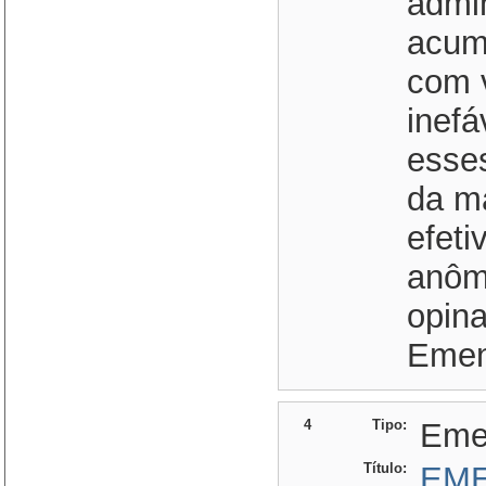
admin
acumu
com 
inefá
esses
da ma
efeti
anôma
opina
Emen
4
Tipo:
Eme
Título:
EME