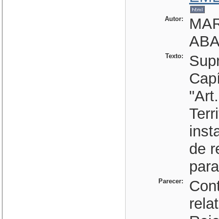
Autor:
MAR
ABA
Texto:
Supr
Capí
"Art
Terr
inst
de r
para
Parecer:
Cont
rela