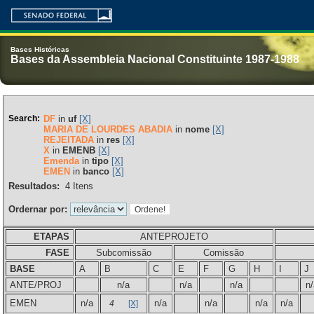
Bases Históricas
Bases da Assembleia Nacional Constituinte 1987-1988
Search:
DF
in
uf
[X]
MARIA DE LOURDES ABADIA
in
nome
[X]
REJEITADA
in
res
[X]
X
in
EMENB
[X]
Emenda
in
tipo
[X]
EMEN
in
banco
[X]
Resultados:
4
Itens
Ordernar por:
ETAPAS
ANTEPROJETO
FASE
Subcomissão
Comissão
BASE
A
B
C
E
F
G
H
I
J
ANTE/PROJ
n/a
n/a
n/a
n/
EMEN
n/a
n/a
n/a
n/a
n/a
4
[X]