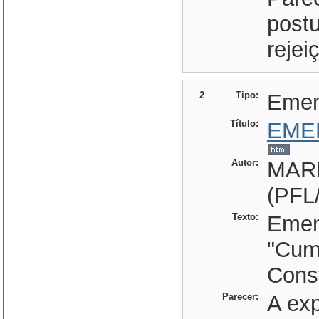
post
rejei
2
Tipo:
Eme
Título:
EME
Autor:
MAR
(PFL
Texto:
Emend
"Cum
Const
Parecer:
A ex