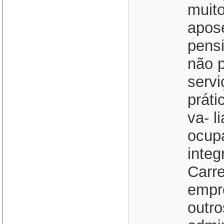
muit
apos
pensi
não 
servi
práti
va- l
ocup
integ
Carre
empre
outro