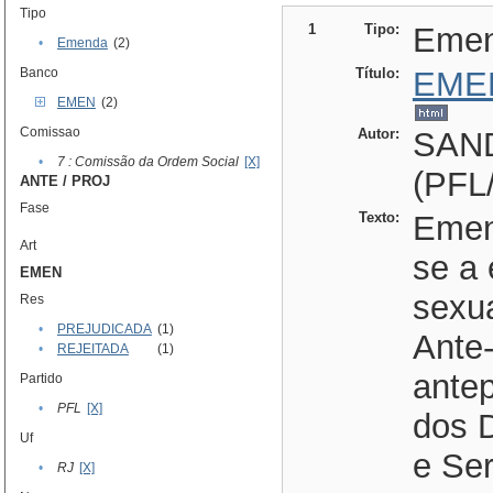
Tipo
1
Tipo:
Eme
•
Emenda
(2)
Banco
Título:
EME
EMEN
(2)
Comissao
Autor:
SAN
•
7 : Comissão da Ordem Social
[X]
(PFL
ANTE / PROJ
Fase
Texto:
Emen
Art
se a 
EMEN
sexua
Res
•
PREJUDICADA
(1)
Ante-
•
REJEITADA
(1)
ante
Partido
•
PFL
[X]
dos D
Uf
e Ser
•
RJ
[X]