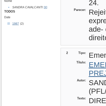
24.
Nome
•
SANDRA CAVALCANTI
[X]
Parecer:
Reje
TODOS
Date
expr
1987
(2)
ade- 
direi
2
Tipo:
Eme
Título:
EME
PRE
Autor:
SAN
(PFL
Texto:
DIREITOS E GARANTIAS Art. 1o. - A sociedade brasileira é pluriétnica, ficando reconhecidas as formas de organização nacional dos povos indígenas. Art. 2o. - Todos, homens e mulheres, são iguais perante a lei, que punirá como crime inafiançável qualquer discriminação atentatória aos direitos humanos e aos aqui estabelecidos. § 1o. - Ninguém será prejudicado ou privilegiado em razão de nascimento, etnia, raça, cor, sexo, trabalho, religião, convicções políticas ou filosóficas, ser portador de deficiência de qualquer ordem e qualquer particularidade ou condição social. § 2o. - O Poder Público, mediante programas específicos, promoverá a igualdade social, econômica e educacional. § 3o. - Não constitui discriminação ou privilégio a aplicação, pelo Poder Público, de medidas compensatórias visando a implementação do princípio constitucional de isonomia a pessoas ou grupos vítimas de discriminação comprovada. § 4o. - Entendam-se como medidas compensatórias aquelas voltadas a dar preferência a determinados cidadãos ou grupos de cidadãos, para garantir sua participação igualitária no acesso ao mercado de trabalho, à educação, à saúde e aos demais direitos sociais. § 5o. - Caberá ao Estado, dentro do sistema da admissão nos estabelecimentos de ensino público, desde a creche até o segundo grau, a adoção de uma ação compensatória visando à integração plena das crianças carentes, a adoção de auxílio suplementar para a alimentação, transporte e vestuário, caso a simples gratuidade de ensino não permita, comprovadamente, que venham a continuar seu aprendizado. NEGROS Ar