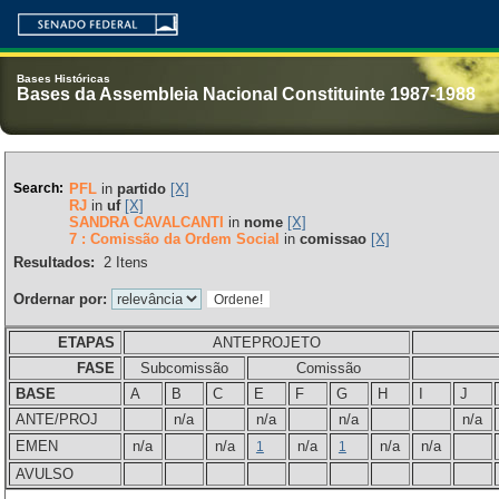
Bases Históricas
Bases da Assembleia Nacional Constituinte 1987-1988
Search:
PFL
in
partido
[X]
RJ
in
uf
[X]
SANDRA CAVALCANTI
in
nome
[X]
7 : Comissão da Ordem Social
in
comissao
[X]
Resultados:
2
Itens
Ordernar por:
ETAPAS
ANTEPROJETO
FASE
Subcomissão
Comissão
BASE
A
B
C
E
F
G
H
I
J
ANTE/PROJ
n/a
n/a
n/a
n/a
EMEN
n/a
n/a
n/a
n/a
n/a
1
1
AVULSO