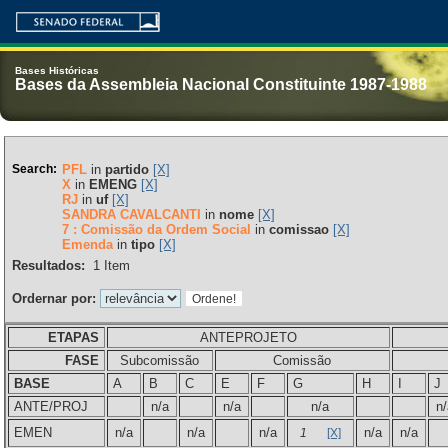
Bases Históricas
Bases da Assembleia Nacional Constituinte 1987-1988
Search:
PFL
in
partido
[X]
X
in
EMENG
[X]
RJ
in
uf
[X]
SANDRA CAVALCANTI
in
nome
[X]
7 : Comissão da Ordem Social
in
comissao
[X]
Emenda
in
tipo
[X]
Resultados:
1
Item
Ordernar por:
ETAPAS
ANTEPROJETO
FASE
Subcomissão
Comissão
BASE
A
B
C
E
F
G
H
I
J
ANTE/PROJ
n/a
n/a
n/a
n/
EMEN
n/a
n/a
n/a
n/a
n/a
1
[X]