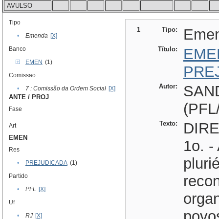
AVULSO
Tipo
1
Tipo:
Eme
•
Emenda
[X]
Banco
Título:
EME
EMEN
(1)
PRE
Comissao
Autor:
SAN
•
7 : Comissão da Ordem Social
[X]
ANTE / PROJ
(PFL
Fase
Texto:
DIREITOS E GARANTIAS Art. 1o. - A sociedade brasileira é pluriétnica, ficando reconhecidas as formas de organização nacional dos povos indígenas. Art. 2o. - Todos, homens e mulheres, são iguais perante a lei, que punirá como crime inafiançável qualquer discriminação atentatória aos direitos humanos e aos aqui estabelecidos. § 1o. - Ninguém será prejudicado ou privilegiado em razão de nascimento, etnia, raça, cor, sexo, trabalho, religião, convicções políticas ou filosóficas, ser portador de deficiência de qualquer ordem e qualquer particularidade ou condição social. § 2o. - O Poder Público, mediante programas específicos, promoverá a igualdade social, econômica e educacional. § 3o. - Não constitui discriminação ou privilégio a aplicação, pelo Poder Público, de medidas compensatórias visando a implementação do princípio constitucional de isonomia a pessoas ou grupos vítimas de discriminação comprovada. § 4o. - Entendam-se como medidas compensatórias aquelas voltadas a dar preferência a determinados cidadãos ou grupos de cidadãos, para garantir sua participação igualitária no acesso ao mercado de trabalho, à educação, à saúde e aos demais direitos sociais. § 5o. - Caberá ao Estado, dentro do sistema da admissão nos estabelecimentos de ensino público, desde a creche até o segundo grau, a adoção de uma ação compensatória visando à integração plena das crianças carentes, a adoção de auxílio suplementar para a alimentação, transporte e vestuário, caso a simples gratuidade de ensino não permita, comprovadamente, que venham a continuar seu aprendizado. NEGROS Ar
Art
EMEN
Res
•
PREJUDICADA
(1)
Partido
•
PFL
[X]
Uf
•
RJ
[X]