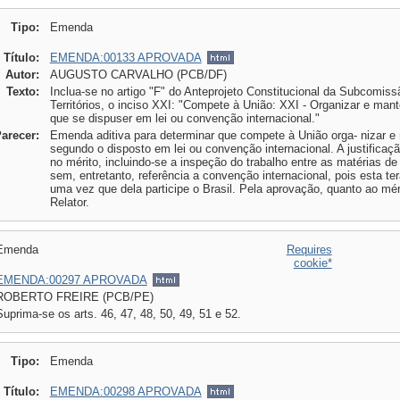
Tipo:
Emenda
Título:
EMENDA:00133 APROVADA
Autor:
AUGUSTO CARVALHO (PCB/DF)
Texto:
Inclua-se no artigo "F" do Anteprojeto Constitucional da Subcomissã
Territórios, o inciso XXI: "Compete à União: XXI - Organizar e mant
que se dispuser em lei ou convenção internacional."
Parecer:
Emenda aditiva para determinar que compete à União orga- nizar e 
segundo o disposto em lei ou convenção internacional. A justifica
no mérito, incluindo-se a inspeção do trabalho entre as matérias de
sem, entretanto, referência a convenção internacional, pois esta te
uma vez que dela participe o Brasil. Pela aprovação, quanto ao méri
Relator.
Emenda
Requires
cookie*
EMENDA:00297 APROVADA
ROBERTO FREIRE (PCB/PE)
Suprima-se os arts. 46, 47, 48, 50, 49, 51 e 52.
Tipo:
Emenda
Título:
EMENDA:00298 APROVADA