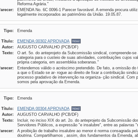
Reforma Agrária."
Parecer:
EMENDA No. 6C 0096-1 Parecer favorável. A emenda procura utiliz
legalmente incorporados ao patrimônio da União. 19.05.87.
Tipo:
Emenda
Título:
EMENDA:00302 APROVADA
Autor:
AUGUSTO CARVALHO (PCB/DF)
Texto:
O art. 5o. do anteprojeto da Subcomissão sindical, compreende-se 
categoria para o custeio de suas atividades, contribuições cujos va
própria categoria, em assembléia soberanas."
Parecer:
Entendemos válido o acréscimo pretendido. De fato, a omissão do 
a que o Estado se ar- rogue ao direito de fixar a contribuição sindic
processo gradativo de intervenção na organiza- ção sindical. Com 
somos pela aprovação da Emenda.
Tipo:
Emenda
Título:
EMENDA:00304 APROVADA
Autor:
AUGUSTO CARVALHO (PCB/DF)
Texto:
Incluir, no inciso XIX do art. 2o. do anteprojeto da Subcomissão do
Servidores Públicos, a expressão "e insalubre", entre as palavras 
Parecer:
A proibição de trabalho insalubre ao menor é norma consagrada pel
doutrina. Compartilhamos , assim, dos fundamentos da Emenda, abs