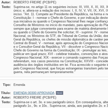
Autor:
ROBERTO FREIRE (PCB/PE)
Texto:
Suprima-se, no artigo 11 os seguintes incisos: III, VIII, X, XI, XII,
único; e, altera-se a redação dos incisos: I, II, IV, V, VII, IX, XVI
inciso. "Art. 11. Compete ao Presidente da República, na forma e n
Constituição: I - nomear o Chefe do Governo, e por indicação deste,
sua iniciativa ou quando o Congresso Nacional lhes negar confiança;
Conselho de Ministros no início do mandato, para aprovação do Pl
sempre que julgar conveniente para exame de matéria diretamente l
ou quando o Chefe do Governo lhe solicitar; III - suprimir. IV - n
Nacional, os Ministros do STF, do Tribunal de Contas da União, dos
Geral da República, os chefes de missão diplomática de caráter p
Central do Brasil; V - nomear, após aprovação do Congresso Nacion
e o Consultor-Geral da República; VII - dissolver o Congresso Nacio
Chefe do Governo na forma da Constituição; IX - promulgar as leis, 
publicar em igual prazo; XVI - celebrar tratados, convenções e atos
Congresso Nacional; XIX - exercer o comando supremo das Forças
referendum, nos casos previstos na Constituição; XXVIII - concede
audiência dos órgãos instituídos em lei. Fica acrescido o seguinte in
pelo Congresso Nacional, que forças estrangeiras transitem pelo terr
guerra, nela permaneçam temporariamente."
Tipo:
Emenda
Título:
EMENDA:00300 APROVADA
Autor:
ROBERTO FREIRE (PCB/PE)
Texto:
Suprima-se o art. 3o. e seu parágrafo único. Em consequência, alter
parágrafo 1o., 9o. e 10o.. Suprima-se, ainda, aos parágrafos 2o. e 3