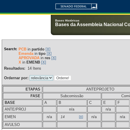
Bases Históricas
Bases da Assembleia Nacional Co
Search:
PCB
in
partido
[X]
Emenda
in
tipo
[X]
APROVADA
in
res
[X]
X
in
EMENB
[X]
Resultados:
14
Itens
Ordernar por:
ETAPAS
ANTEPROJETO
FASE
Subcomissão
Comi
BASE
A
B
C
E
F
ANTE/PROJ
n/a
n/a
EMEN
n/a
n/a
n/a
14
[X]
AVULSO