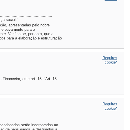
......................................
iça social."
ão, apresentadas pelo nobre
i efetivamente para o
te. Verifica-se, portanto, que a
dos para a elaboração e estruturação
Requires
cookie*
inanceiro, este art. 15: "Art. 15.
Requires
cookie*
abandonados serão incorporados ao
ação de bens vagos, e destinados a