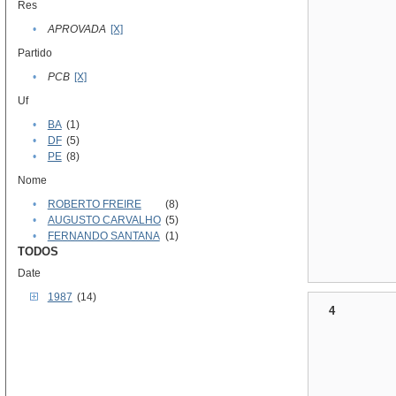
Res
•
APROVADA
[X]
Partido
•
PCB
[X]
Uf
•
BA
(1)
•
DF
(5)
•
PE
(8)
Nome
•
ROBERTO FREIRE
(8)
•
AUGUSTO CARVALHO
(5)
•
FERNANDO SANTANA
(1)
TODOS
Date
1987
(14)
4