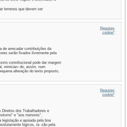
ar terrenos que devem ser
Requires
cookie*
a de arrecadar contribuições da
lores serão fixados livremente pela
texto constitucional pode dar margem
al, reinician- do, assim, num
pequena alteração do texto proposto,
Requires
cookie*
s Direitos dos Trabalhadores e
"noturno" e "aos menores".
a legislação e apoiada pela boa
olutamente lógicos, ra- zão pela