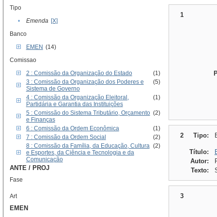
Tipo
1
•
Emenda
[X]
Banco
EMEN
(14)
Comissao
2 : Comissão da Organização do Estado
(1)
3 : Comissão da Organização dos Poderes e
(5)
Sistema de Governo
4 : Comissão da Organização Eleitoral,
(1)
Partidária e Garantia das Instituições
5 : Comissão do Sistema Tributário, Orçamento
(2)
e Finanças
6 : Comissão da Ordem Econômica
(1)
2
Tipo:
7 : Comissão da Ordem Social
(2)
8 : Comissão da Família, da Educação, Cultura
(2)
Título:
e Esportes, da Ciência e Tecnologia e da
Comunicação
Autor:
ANTE / PROJ
Texto:
Fase
3
Art
EMEN