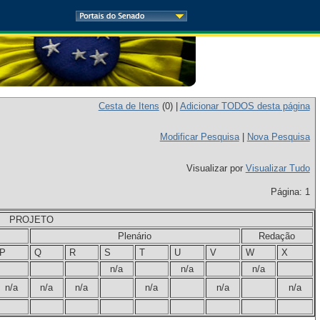
Cesta de Itens
(
0
) |
Adicionar TODOS desta página
Modificar Pesquisa
|
Nova Pesquisa
Visualizar por
Visualizar Tudo
Página: 1
PROJETO
Plenário
Redação
P
Q
R
S
T
U
V
W
X
n/a
n/a
n/a
n/a
n/a
n/a
n/a
n/a
n/a