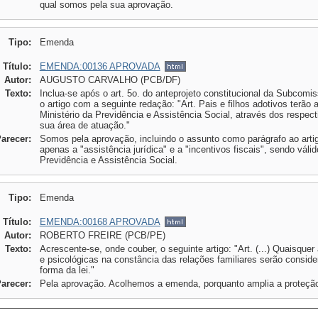
qual somos pela sua aprovação.
Tipo:
Emenda
Título:
EMENDA:00136 APROVADA
Autor:
AUGUSTO CARVALHO (PCB/DF)
Texto:
Inclua-se após o art. 5o. do anteprojeto constitucional da Subcomi
o artigo com a seguinte redação: "Art. Pais e filhos adotivos terão a
Ministério da Previdência e Assistência Social, através dos respect
sua área de atuação."
Parecer:
Somos pela aprovação, incluindo o assunto como parágrafo ao artigo
apenas a "assistência jurídica" e a "incentivos fiscais", sendo váli
Previdência e Assistência Social.
Tipo:
Emenda
Título:
EMENDA:00168 APROVADA
Autor:
ROBERTO FREIRE (PCB/PE)
Texto:
Acrescente-se, onde couber, o seguinte artigo: "Art. (...) Quaisque
e psicológicas na constância das relações familiares serão consi
forma da lei."
Parecer:
Pela aprovação. Acolhemos a emenda, porquanto amplia a proteção