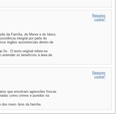
Requires
cookie*
ssão da Família, do Menor e do Idoso,
ssistência integral por parte do
ivos órgãos assistenciais dentro de
 5o.. O texto original refere-se
do estender os benefícios à área da
Requires
cookie*
r atos que envolvam agressões físicas
deradas como crimes e punidos na
 dos mem- bros da família.