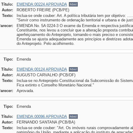
Título:
EMENDA:00224 APROVADA
Autor:
ROBERTO FREIRE (PCB/PE)
Texto:
Inclua-se onde couber: Art. A política tributária tem por objetivo: ............
"Servir como instrumento de ordenação territorial e urbana e de just
Parecer:
EMENDA No. 5A 0224-3 O exame da Emenda e respectiva justificaç
Constituinte, nos levou a concluir que a alteração proposta contribu
aperfeiçoamento do Anteprojeto, tornando-o mais preciso e consisten
Emenda se ajusta adequadamente aos princípios e diretrizes adota
do Anteprojeto. Pelo acolhimento.
Tipo:
Emenda
Título:
EMENDA:00124 APROVADA
Autor:
AUGUSTO CARVALHO (PCB/DF)
Texto:
Inclua-se no Anteprojeto Constitucional da Subcomissão do Sistema F
Fica extinto o Conselho Monetário Nacional."
Parecer:
Aprovada.
Tipo:
Emenda
Título:
EMENDA:00096 APROVADA
Autor:
FERNANDO SANTANA (PCB/BA)
Texto:
Inclua-se onde couber: "Art. Os imóveis rurais comprovadamente 
patrimônio da União, mediante a aplicação do instituto de arrecad