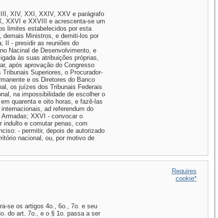
 XIII, XIV, XXI, XXIV, XXV e parágrafo
, IX, XXVI e XXVIII e acrescenta-se um
os limites estabelecidos por esta
 demais Ministros, e demiti-los por
 II - presidir as reuniões do
ano Nacinal de Desenvolvimento, e
igada às suas atribuições próprias,
omear, após aprovação do Congresso
 Tribunais Superiores, o Procurador-
ermanente e os Diretores do Banco
al, os juízes dos Tribunais Federais
nal, na impossibilidade de escolher o
em quarenta e oito horas, e fazê-las
 internacionais, ad referendum do
 Armadas; XXVI - convocar o
r indulto e comutar penas, com
ciso: - permitir, depois de autorizado
itório nacional, ou, por motivo de
Requires
cookie*
a-se os artigos 4o., 6o., 7o. e seu
o. do art. 7o., e o § 1o. passa a ser