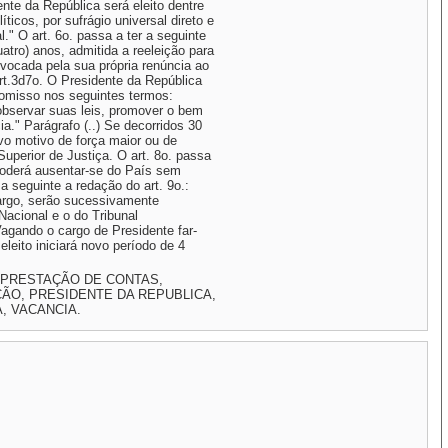
ente da República será eleito dentre
íticos, por sufrágio universal direto e
." O art. 6o. passa a ter a seguinte
atro) anos, admitida a reeleição para
ocada pela sua própria renúncia ao
Art.3d7o. O Presidente da República
omisso nos seguintes termos:
observar suas leis, promover o bem
ia." Parágrafo (..) Se decorridos 30
alvo motivo de força maior ou de
uperior de Justiça. O art. 8o. passa
 poderá ausentar-se do País sem
 seguinte a redação do art. 9o.:
argo, serão sucessivamente
acional e o do Tribunal
 Vagando o cargo de Presidente far-
eleito iniciará novo período de 4
, PRESTAÇÃO DE CONTAS,
ÇÃO, PRESIDENTE DA REPUBLICA,
, VACANCIA.