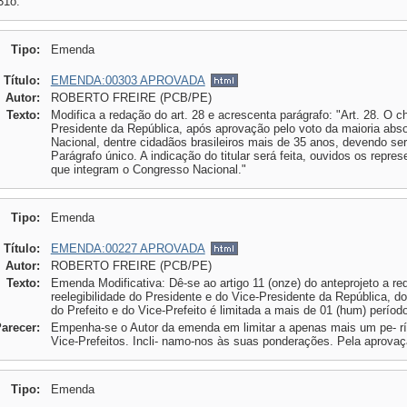
31o.
Tipo:
Emenda
Título:
EMENDA:00303 APROVADA
Autor:
ROBERTO FREIRE (PCB/PE)
Texto:
Modifica a redação do art. 28 e acrescenta parágrafo: "Art. 28. O
Presidente da República, após aprovação pelo voto da maioria ab
Nacional, dentre cidadãos brasileiros mais de 35 anos, devendo se
Parágrafo único. A indicação do titular será feita, ouvidos os repre
que integram o Congresso Nacional."
Tipo:
Emenda
Título:
EMENDA:00227 APROVADA
Autor:
ROBERTO FREIRE (PCB/PE)
Texto:
Emenda Modificativa: Dê-se ao artigo 11 (onze) do anteprojeto a red
reelegibilidade do Presidente e do Vice-Presidente da República, 
do Prefeito e do Vice-Prefeito é limitada a mais de 01 (hum) período
Parecer:
Empenha-se o Autor da emenda em limitar a apenas mais um pe- río
Vice-Prefeitos. Incli- namo-nos às suas ponderações. Pela aprovaç
Tipo:
Emenda