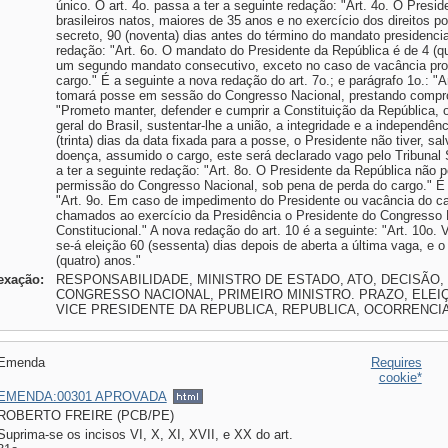
único. O art. 4o. passa a ter a seguinte redação: "Art. 4o. O Presid
brasileiros natos, maiores de 35 anos e no exercício dos direitos pol
secreto, 90 (noventa) dias antes do término do mandato presidencial
redação: "Art. 6o. O mandato do Presidente da República é de 4 (qu
um segundo mandato consecutivo, exceto no caso de vacância prov
cargo." É a seguinte a nova redação do art. 7o.; e parágrafo 1o.: "
tomará posse em sessão do Congresso Nacional, prestando compr
"Prometo manter, defender e cumprir a Constituição da República, 
geral do Brasil, sustentar-lhe a união, a integridade e a independênc
(trinta) dias da data fixada para a posse, o Presidente não tiver, s
doença, assumido o cargo, este será declarado vago pelo Tribunal S
a ter a seguinte redação: "Art. 8o. O Presidente da República não
permissão do Congresso Nacional, sob pena de perda do cargo." É a
"Art. 9o. Em caso de impedimento do Presidente ou vacância do c
chamados ao exercício da Presidência o Presidente do Congresso N
Constitucional." A nova redação do art. 10 é a seguinte: "Art. 10o.
se-á eleição 60 (sessenta) dias depois de aberta a última vaga, e o 
(quatro) anos."
exação:
RESPONSABILIDADE, MINISTRO DE ESTADO, ATO, DECISÃO
CONGRESSO NACIONAL, PRIMEIRO MINISTRO. PRAZO, ELEI
VICE PRESIDENTE DA REPUBLICA, REPUBLICA, OCORRENCIA
Emenda
Requires
cookie*
EMENDA:00301 APROVADA
ROBERTO FREIRE (PCB/PE)
Suprima-se os incisos VI, X, XI, XVII, e XX do art.