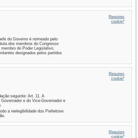
Requires
cookie*
 chefe do Governo é nomeado pelo
soluta dos membros do Congresso
r membro do Poder Legislativo.
sentantes designados pelos partidos
Requires
cookie*
ação seguinte: Art. 11. A
do Governador e do Vice-Governador e
.
do a reelegibilidade dos Prefeitose
ão.
Requires
cookie*