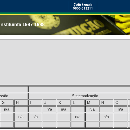
nstituinte 1987-1988
ssão
Sistematização
G
H
I
J
K
L
M
N
O
n/a
n/a
n/a
n/a
n/a
n/a
n/a
n/a
n/a