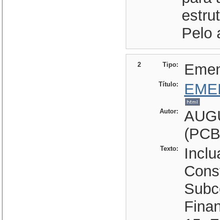
estru
Pelo 
2
Tipo:
Eme
Título:
EME
Autor:
AUG
(PCB
Texto:
Inclu
Const
Subc
Finan