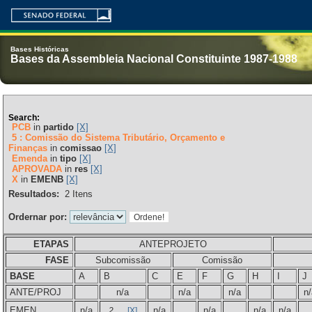
Bases Históricas
Bases da Assembleia Nacional Constituinte 1987-1988
Search:
PCB
in
partido
[X]
5 : Comissão do Sistema Tributário, Orçamento e
Finanças
in
comissao
[X]
Emenda
in
tipo
[X]
APROVADA
in
res
[X]
X
in
EMENB
[X]
Resultados:
2
Itens
Ordernar por:
ETAPAS
ANTEPROJETO
FASE
Subcomissão
Comissão
BASE
A
B
C
E
F
G
H
I
J
ANTE/PROJ
n/a
n/a
n/a
n/
EMEN
n/a
n/a
n/a
n/a
n/a
2
[X]