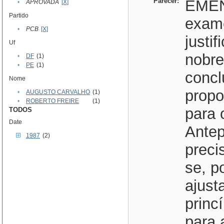
Parecer:
EMEN
•
APROVADA
[X]
Partido
exame
•
PCB
[X]
justi
Uf
nobre
•
DF
(1)
•
PE
(1)
concl
Nome
propo
•
AUGUSTO CARVALHO
(1)
•
ROBERTO FREIRE
(1)
para 
TODOS
Date
Antep
1987
(2)
preci
se, p
ajust
princ
para 