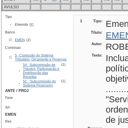
AVULSO
Tipo
1
Tipo:
Emen
•
Emenda
[X]
Banco
Título:
EMEN
EMEN
(2)
Autor:
ROBE
Comissao
Texto:
Inclu
5 : Comissão do Sistema
Tributário, Orçamento e Finanças
(1)
5A : Subcomissão de
políti
Tributos, Participação e
•
Distribuição das
objeti
Receitas
(1)
5C : Subcomissão do
•
Sistema Financeiro
........
ANTE / PROJ
"Serv
Fase
orden
Art
EMEN
de jus
Res