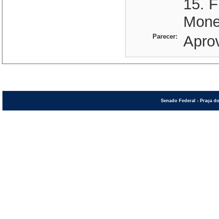
15. F
Monet
Parecer:
Apro
Senado Federal - Praça do