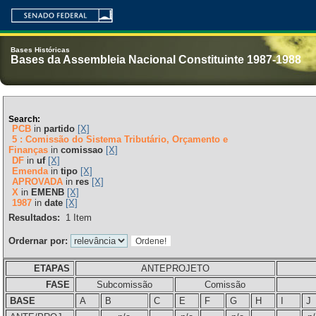
Bases Históricas
Bases da Assembleia Nacional Constituinte 1987-1988
Search:
PCB
in
partido
[X]
5 : Comissão do Sistema Tributário, Orçamento e
Finanças
in
comissao
[X]
DF
in
uf
[X]
Emenda
in
tipo
[X]
APROVADA
in
res
[X]
X
in
EMENB
[X]
1987
in
date
[X]
Resultados:
1
Item
Ordernar por:
ETAPAS
ANTEPROJETO
FASE
Subcomissão
Comissão
BASE
A
B
C
E
F
G
H
I
J