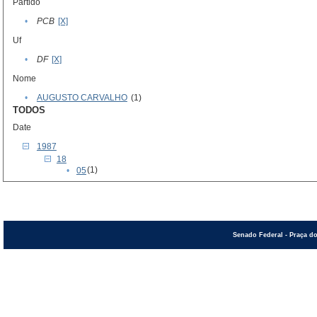
Partido
•
PCB
[X]
Uf
•
DF
[X]
Nome
•
AUGUSTO CARVALHO
(1)
TODOS
Date
1987
18
(1)
•
05
Senado Federal - Praça do