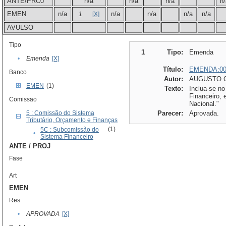
ANTE/PROJ
n/a
n/a
n/a
n/
EMEN
n/a
n/a
n/a
n/a
n/a
1
[X]
AVULSO
Tipo
1
Tipo:
Emenda
•
Emenda
[X]
Título:
EMENDA:00
Banco
Autor:
AUGUSTO C
EMEN
(1)
Texto:
Inclua-se n
Financeiro, 
Comissao
Nacional."
5 : Comissão do Sistema
Parecer:
Aprovada.
Tributário, Orçamento e Finanças
(1)
5C : Subcomissão do
•
Sistema Financeiro
ANTE / PROJ
Fase
Art
EMEN
Res
•
APROVADA
[X]