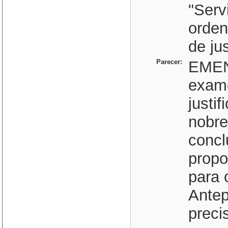
"Serv
orden
de jus
Parecer:
EMEN
exame
justi
nobre
concl
propo
para 
Antep
preci