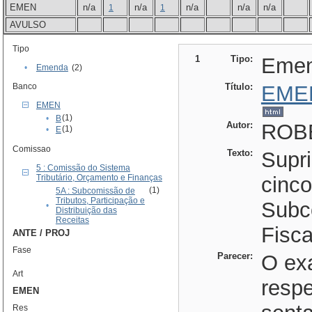
EMEN
n/a
n/a
n/a
n/a
n/a
1
1
AVULSO
Tipo
1
Tipo:
Eme
•
Emenda
(2)
Banco
Título:
EME
EMEN
(1)
•
B
Autor:
ROBE
(1)
•
E
Comissao
Texto:
Supri
5 : Comissão do Sistema
Tributário, Orçamento e Finanças
cinco
(1)
5A : Subcomissão de
Tributos, Participação e
Subc
•
Distribuição das
Receitas
Fisca
ANTE / PROJ
Fase
Parecer:
O ex
Art
respe
EMEN
Res