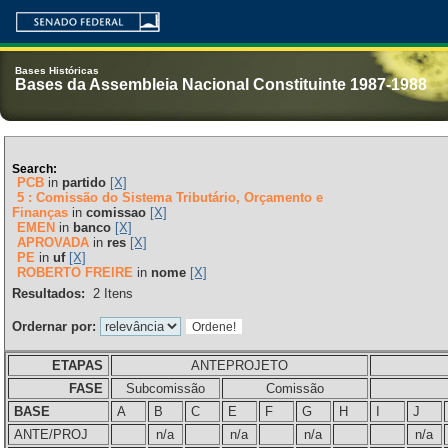
Bases Históricas
Bases da Assembleia Nacional Constituinte 1987-1988
Search:
PCB
in
partido
[X]
5 : Comissão do Sistema Tributário, Orçamento e
Finanças
in
comissao
[X]
EMEN
in
banco
[X]
APROVADA
in
res
[X]
PE
in
uf
[X]
ROBERTO FREIRE
in
nome
[X]
Resultados:
2
Itens
Ordernar por:
ETAPAS
ANTEPROJETO
FASE
Subcomissão
Comissão
BASE
A
B
C
E
F
G
H
I
J
ANTE/PROJ
n/a
n/a
n/a
n/a