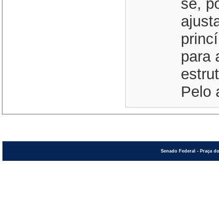
se, p
ajust
princ
para 
estru
Pelo 
Senado Federal - Praça do