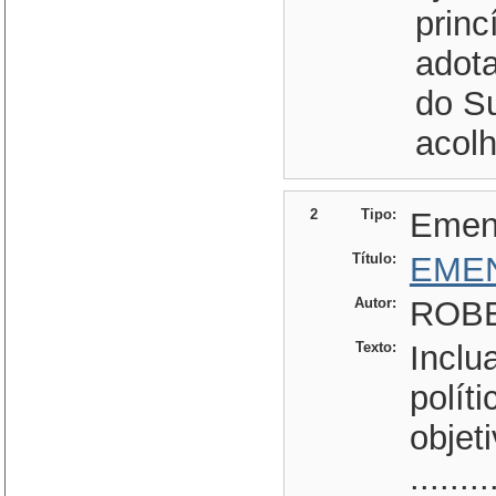
princ
adota
do Su
acol
2
Tipo:
Emen
Título:
EMEN
Autor:
ROBE
Texto:
Inclu
políti
objeti
........