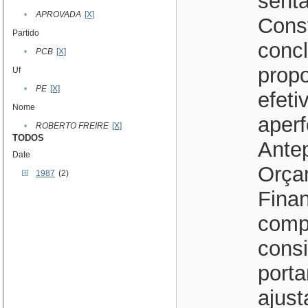
sent
•
APROVADA
[X]
Const
Partido
concl
•
PCB
[X]
propo
Uf
•
PE
[X]
efeti
Nome
aperf
•
ROBERTO FREIRE
[X]
TODOS
Ante
Date
Orça
1987
(2)
Finan
compl
consi
port
ajus