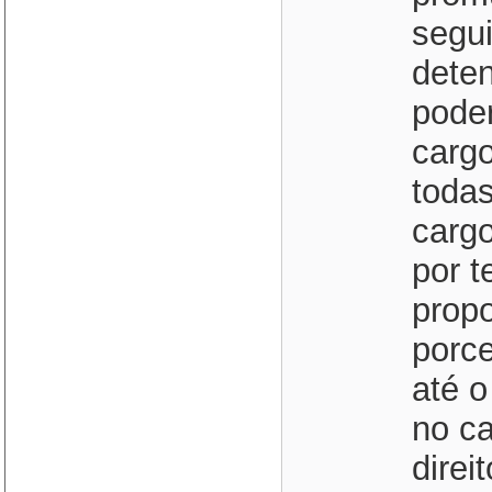
segui
deten
pode
cargo
todas
cargo
por t
prop
porce
até o
no ca
direi