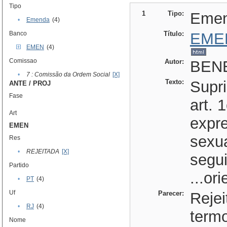
Tipo
1
Tipo:
Eme
•
Emenda
(4)
Banco
Título:
EME
EMEN
(4)
Comissao
Autor:
BENE
•
7 : Comissão da Ordem Social
[X]
Texto:
Supr
ANTE / PROJ
Fase
art. 
Art
expre
EMEN
sexua
Res
•
REJEITADA
[X]
segui
Partido
...or
•
PT
(4)
Uf
Parecer:
Reje
•
RJ
(4)
termo
Nome