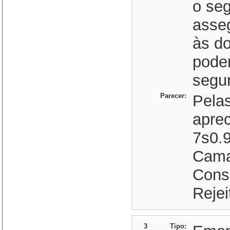
o seg
asse
às d
poder
segur
Parecer:
Pela
apre
7s0.9
Cama
Cons-
Rejei
3
Tipo: