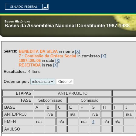
Bases Históricas
Bases da Assembleia Nacional Constituinte 1987-1988
Search:
BENEDITA DA SILVA
in
nome
[X]
7 : Comissão da Ordem Social
in
comissao
[X]
1987::09::06
in
date
[X]
REJEITADA
in
res
[X]
Resultados:
4
Itens
Ordernar por:
ETAPAS
ANTEPROJETO
FASE
Subcomissão
Comissão
BASE
A
B
C
E
F
G
H
I
J
ANTE/PROJ
n/a
n/a
n/a
n/a
EMEN
n/a
n/a
n/a
n/a
n/a
4
AVULSO