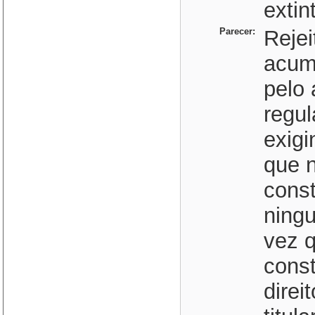
extin
Parecer:
Rejei
acum
pelo 
regu
exigi
que n
const
ning
vez q
const
direi