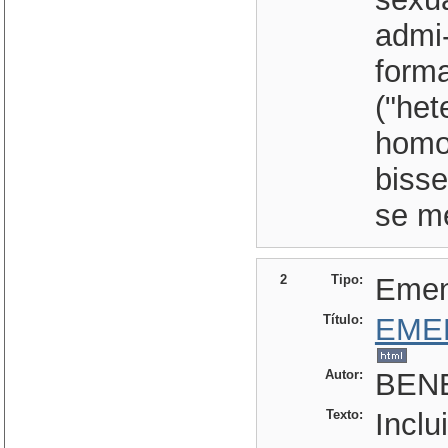
admi-
forma
("het
homo
bisse
se me
2
Tipo:
Eme
Título:
EME
Autor:
BENE
Texto:
Inclu