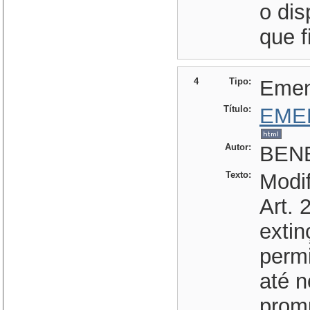
o dis
que f
4
Tipo:
Eme
Título:
EME
Autor:
BENE
Texto:
Modif
Art. 
exti
permi
até n
prom