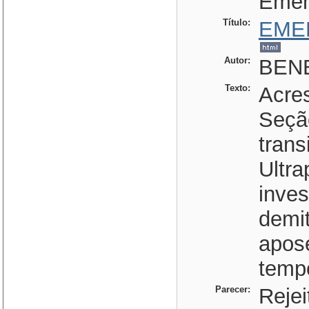
Eme
Título:
EME
Autor:
BENE
Texto:
Acres
Seçã
transi
Ultr
inves
demit
apose
tempo
Parecer:
Rejei