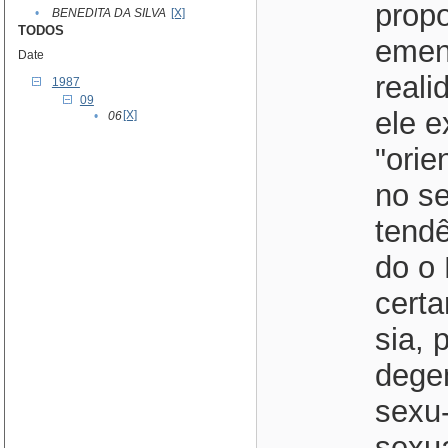
propo
•
BENEDITA DA SILVA
[X]
TODOS
emen
Date
real
1987
09
ele e
[X]
•
06
"orie
no se
tendê
do o 
certa
sia, 
dege
sexu-
sexua