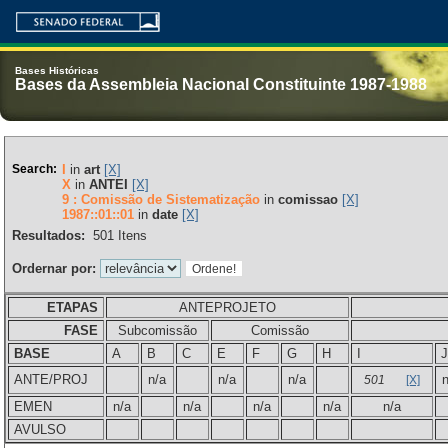
Bases Históricas
Bases da Assembleia Nacional Constituinte 1987-1988
Search:
I
in
art
[X]
X
in
ANTEI
[X]
9 : Comissão de Sistematização
in
comissao
[X]
1987::01::01
in
date
[X]
Resultados:
501
Itens
Ordernar por:
ETAPAS
ANTEPROJETO
FASE
Subcomissão
Comissão
BASE
A
B
C
E
F
G
H
I
J
ANTE/PROJ
n/a
n/a
n/a
501
[X]
EMEN
n/a
n/a
n/a
n/a
n/a
AVULSO