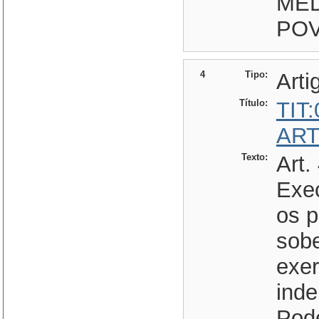
MED
POV
4
Tipo:
Arti
Título:
TIT
ART
Texto:
Art.
Exec
os p
sobe
exe
ind
Pod