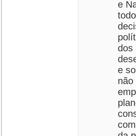
e Na
todo
deci
polí
dos 
des
e so
não 
empr
plan
cons
comp
da p