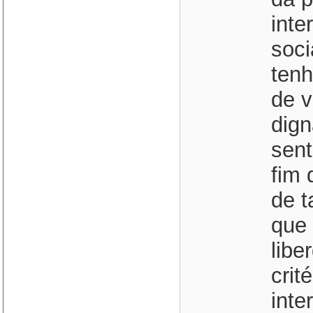
inte
soci
tenh
de v
dign
sent
fim 
de t
que 
libe
crit
inte