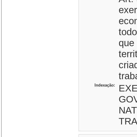
exer
eco
todo
que
terr
cria
trab
Indexação:
EXE
GO
NAT
TRA