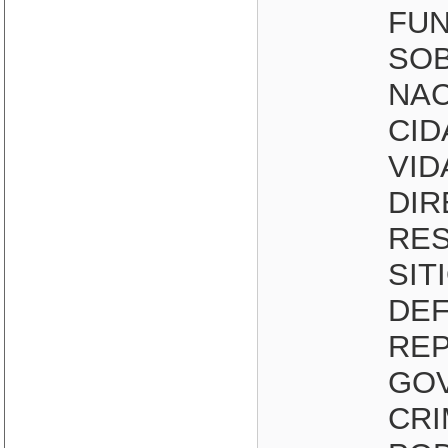
FU
SOB
NAC
CID
VID
DIR
RES
SIT
DEF
RE
GOV
CRI