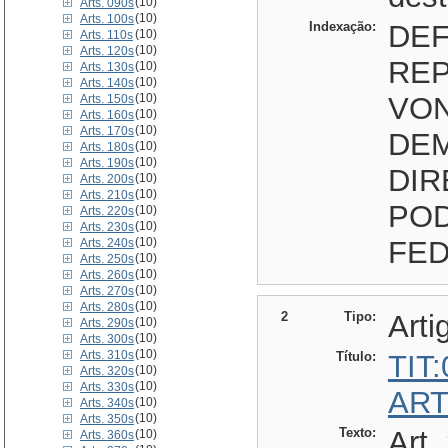
(10)
Arts. 090s
(10)
Arts. 100s
Indexação:
DEF
(10)
Arts. 110s
(10)
Arts. 120s
REP
(10)
Arts. 130s
(10)
Arts. 140s
(10)
VON
Arts. 150s
(10)
Arts. 160s
(10)
Arts. 170s
DE
(10)
Arts. 180s
(10)
Arts. 190s
DIR
(10)
Arts. 200s
(10)
Arts. 210s
POD
(10)
Arts. 220s
(10)
Arts. 230s
(10)
FED
Arts. 240s
(10)
Arts. 250s
(10)
Arts. 260s
(10)
Arts. 270s
(10)
Arts. 280s
2
Tipo:
Arti
(10)
Arts. 290s
(10)
Arts. 300s
(10)
Arts. 310s
Título:
TIT
(10)
Arts. 320s
(10)
Arts. 330s
ART
(10)
Arts. 340s
(10)
Arts. 350s
Texto:
Art.
(10)
Arts. 360s