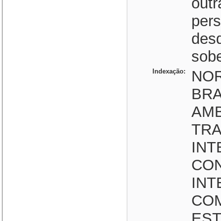
outr
pers
des
sobe
Indexação:
NOR
BRA
AMB
TRA
INT
CO
INT
COM
EST