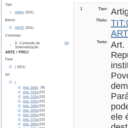
Tipo
1
Tipo:
Arti
•
Artigo
(501)
Banco
Título:
TIT
ANTE
(501)
ART
Comissao
Texto:
Art.
9 : Comissão de
[X]
•
Sistematização
ANTE / PROJ
Repú
Fase
inst
I
(501)
Pov
Art
I
demo
(9)
Arts. 000s
(10)
Arts. 010s
Pará
(10)
Arts. 020s
(10)
Arts. 030s
pod
(10)
Arts. 040s
(10)
Arts. 050s
ele 
(10)
Arts. 060s
(10)
Arts. 070s
(10)
dest
Arts. 080s