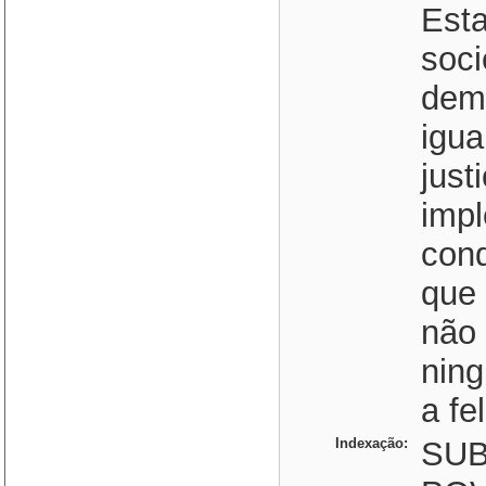
Esta
soc
demo
igua
just
imp
cond
que 
não 
nin
a fe
Indexação:
SUB