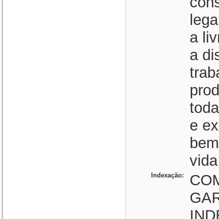
cons
lega
a li
a di
trab
prod
toda
e ex
bem-
vida
Indexação:
COM
GAR
IND