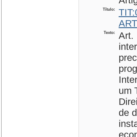
Arti
Título:
TIT
ART
Texto:
Art.
inte
prec
prog
Inte
um T
Dir
de d
ins
econ