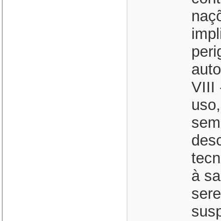
naçõ
impl
peri
auto
VIII
uso,
sem
desc
tecn
à sa
sere
susp