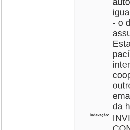
auto
igua
- o 
assu
Esta
pací
inte
coo
outr
ema
da 
Indexação:
INV
CON