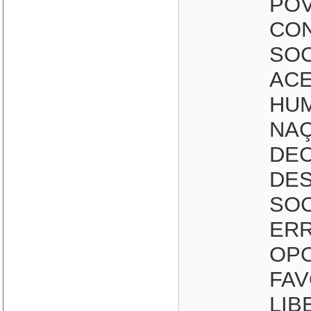
POV
CO
SOC
ACE
HUM
NAÇ
DEC
DE
SOC
ERR
OPO
FAV
LIB