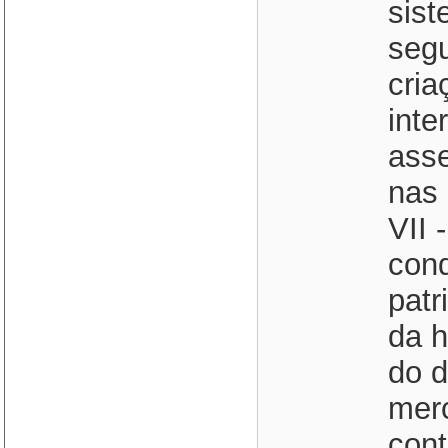
sist
segu
cri
inte
asse
nas 
VII 
conq
patr
da 
do d
mer
cont