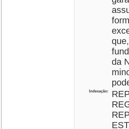
assu
form
exce
que
fund
da N
mino
pode
Indexação:
REP
RE
REP
EST