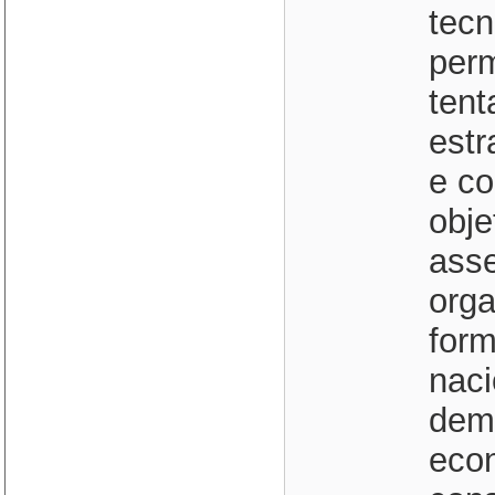
tecn
perm
tent
estr
e c
obje
asse
orga
for
naci
demo
econ