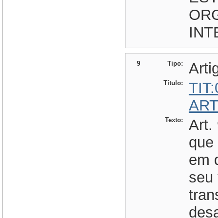
OR
INT
9
Tipo:
Arti
Título:
TIT
ART
Texto:
Art.
que 
em q
seu 
tran
des