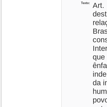
Texto:
Art.
dest
rela
Bras
cons
Inte
que 
ênfa
inde
da i
huma
povo