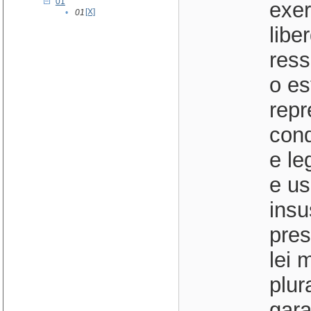
01
exer
[X]
•
01
libe
ress
o es
rep
cond
e le
e us
insu
pres
lei 
plur
gara