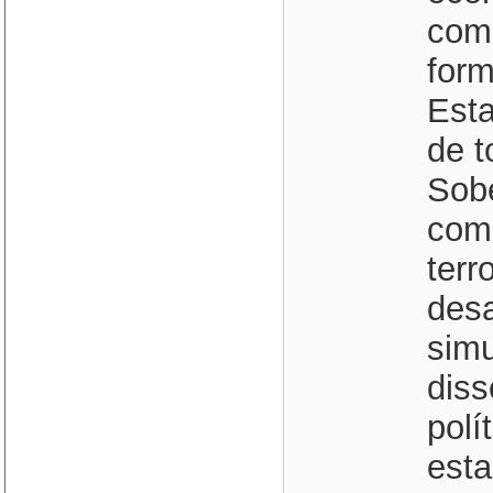
com 
for
Esta
de t
Sobe
com
terr
des
simu
diss
polí
est