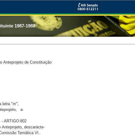
tuinte 1987-1988
 Anteprojeto de Constituição
 letra "m", 

teprojeto,   a 

 - ARTIGO:802
 Anteprojeto, descarácte- 

 Comissão Temática VI. 
