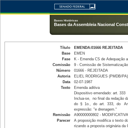
Bases Históricas
Bases da Assembleia Nacional Consti
Título
EMENDA:01666 REJEITADA
Base
EMEN
Fase
K - Emenda CS de Adequação ao
Comissão
9 - Comissão de Sistematização
Número
01666 - REJEITADA
Autoria
ELIEL RODRIGUES (PMDB/PA)
Data
02-07-1987
Texto
Emenda aditiva 

Dispositivo emendado: art. 333 

Inclua-se,  no final da redação da
do  §  1o.,  do  art.  333,  do   An
expressão: "e drenagem."
Remissão
A90000000802 - MODIFICATIVA
Parecer
A proposição modifica o texto do
rizando a proposta originária da